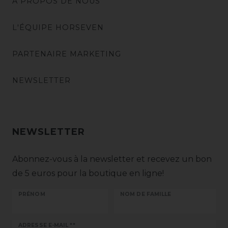
A PROPOS DE NOUS
L'ÉQUIPE HORSEVEN
PARTENAIRE MARKETING
NEWSLETTER
NEWSLETTER
Abonnez-vous à la newsletter et recevez un bon
de 5 euros pour la boutique en ligne!
PRÉNOM
NOM DE FAMILLE
Ceres::Template.newsletterHoneypotLabel
ADRESSE E-MAIL **