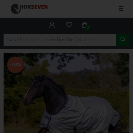
☰
0
-10%