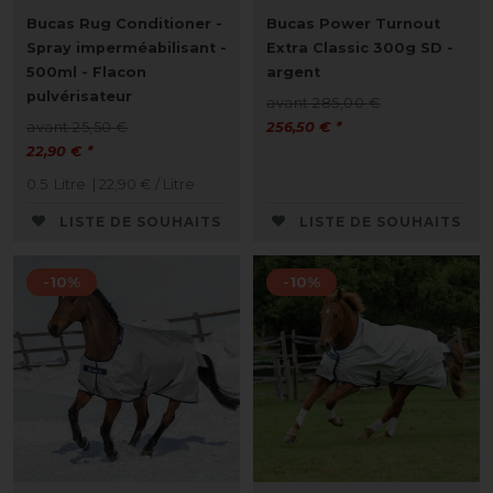
Bucas Rug Conditioner -
Bucas Power Turnout
Spray imperméabilisant -
Extra Classic 300g SD -
500ml - Flacon
argent
pulvérisateur
avant 285,00 €
avant 25,50 €
256,50 € *
22,90 € *
0.5
Litre
| 22,90 € / Litre
LISTE DE SOUHAITS
LISTE DE SOUHAITS
-10%
-10%