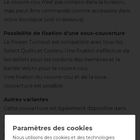
Le couvre-cou n'est pas compris dans la livraison,
mais peut être commandé comme accessoire dans
notre boutique (voir ci-dessous).
Possibilité de fixation d'une sous-couverture
Le Power Turnout est compatible avec tous les
Select Quilts et Coolers. Une fixation s'effectue via
les œillets pour les cordons des membres et la
bande Velcro pour le couvre-cou.
Une fixation du couvre-cou et de la sous-
couverture est possible.
Autres variantes
Cette couverture est également disponible dans
notre boutique en version High-Neck (avec une
encolure plus haute), en version Big Neck (encolure
plus large) et avec un rembourrage de 300g.
Nous utilisons des cookies et des technologies