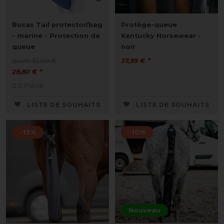
Bucas Tail protector/bag
Protège-queue
- marine - Protection de
Kentucky Horsewear -
queue
noir
avant 32,00 €
37,99 € *
28,80 € *
0.5
Pièce
LISTE DE SOUHAITS
LISTE DE SOUHAITS
-13%
-10%
Nouveau