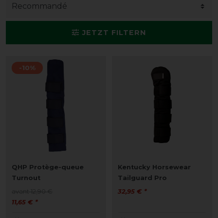
JETZT FILTERN
-10%
QHP Protège-queue
Kentucky Horsewear
Turnout
Tailguard Pro
avant 12,90 €
32,95 € *
11,65 € *