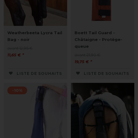
Weatherbeeta Lycra Tail
Boett Tail Guard -
Bag - noir
Châtaigne - Protège-
queue
avant 12,95 €
11,65 € *
avant 21,90 €
19,75 € *
LISTE DE SOUHAITS
LISTE DE SOUHAITS
-10%