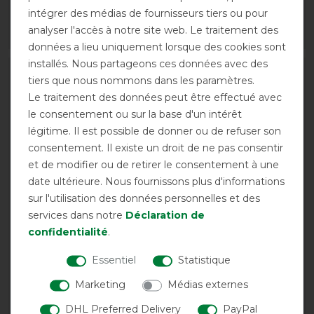
11,20 € *
19,90 € *
intégrer des médias de fournisseurs tiers ou pour
analyser l'accès à notre site web. Le traitement des
LISTE DE SOUHAITS
LISTE DE SOUHAITS
données a lieu uniquement lorsque des cookies sont
installés. Nous partageons ces données avec des
-10%
-10%
tiers que nous nommons dans les paramètres.
Le traitement des données peut être effectué avec
le consentement ou sur la base d'un intérêt
légitime. Il est possible de donner ou de refuser son
consentement. Il existe un droit de ne pas consentir
et de modifier ou de retirer le consentement à une
date ultérieure. Nous fournissons plus d'informations
sur l'utilisation des données personnelles et des
services dans notre
Déclaration de
Boett Tail Guard - grey -
Boett Top & Tail dark
confidentialité
.
Protection de queue
brown taille (140 - 170)
(protection de la crinière
avant 21,90 €
Essentiel
Statistique
et de la queue)
19,75 € *
Marketing
Médias externes
avant 189,90 €
170,95 € *
DHL Preferred Delivery
PayPal