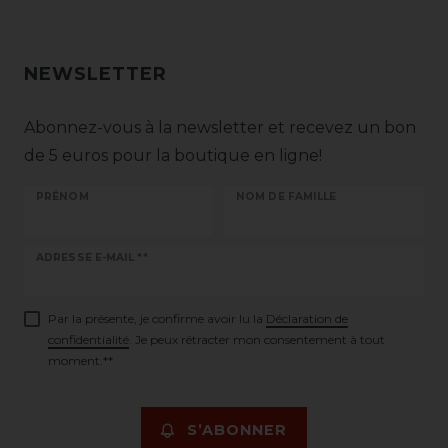
NEWSLETTER
Abonnez-vous à la newsletter et recevez un bon
de 5 euros pour la boutique en ligne!
PRÉNOM
NOM DE FAMILLE
Ceres::Template.newsletterHoneypotLabel
ADRESSE E-MAIL **
Par la présente, je confirme avoir lu la
Déclaration de
confidentialité
. Je peux rétracter mon consentement à tout
moment.**
S’ABONNER