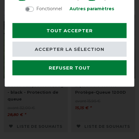
LISTE DE SOUHAITS
LISTE DE SOUHAITS
Fonctionnel
Autres paramètres
-10%
-5%
TOUT ACCEPTER
ACCEPTER LA SÉLECTION
REFUSER TOUT
Bucas Tail protector/bag
Equithème Classic
- black - Protection de
Protège-Queue 1200D
queue
avant 15,95 €
avant 32,00 €
15,15 € *
28,80 € *
LISTE DE SOUHAITS
LISTE DE SOUHAITS