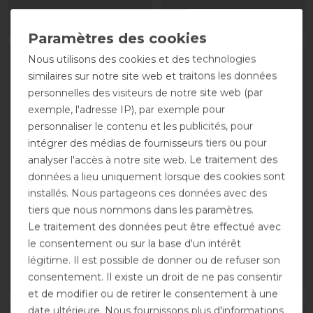
LISTE DE SOUHAITS
LISTE DE SOUHAITS
Nous utilisons des cookies et des technologies
similaires sur notre site web et traitons les données
personnelles des visiteurs de notre site web (par
exemple, l'adresse IP), par exemple pour
personnaliser le contenu et les publicités, pour
intégrer des médias de fournisseurs tiers ou pour
analyser l'accès à notre site web. Le traitement des
données a lieu uniquement lorsque des cookies sont
installés. Nous partageons ces données avec des
Couverture anti-
Couverture d'écurie
tiers que nous nommons dans les paramètres.
mouches Eskadron
Eskadron Basics 400g
Le traitement des données peut être effectué avec
Basics Pro Cover Dura
149,90 € *
le consentement ou sur la base d'un intérêt
79,95 € *
légitime. Il est possible de donner ou de refuser son
consentement. Il existe un droit de ne pas consentir
LISTE DE SOUHAITS
LISTE DE SOUHAITS
et de modifier ou de retirer le consentement à une
date ultérieure. Nous fournissons plus d'informations