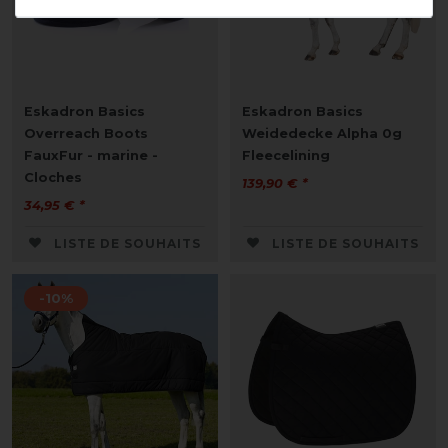
Eskadron Basics
Eskadron Basics
Overreach Boots
Weidedecke Alpha 0g
FauxFur - marine -
Fleecelining
Cloches
139,90 € *
34,95 € *
LISTE DE SOUHAITS
LISTE DE SOUHAITS
-10%