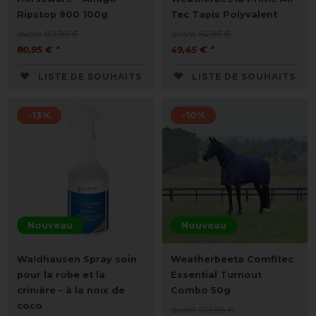
Ripstop 900 100g
Tec Tapis Polyvalent
avant 89,95 €
avant 54,95 €
80,95 € *
49,45 € *
LISTE DE SOUHAITS
LISTE DE SOUHAITS
-13%
-10%
Nouveau
Nouveau
Waldhausen Spray soin
Weatherbeeta Comfitec
pour la robe et la
Essential Turnout
crinière – à la noix de
Combo 50g
coco
avant 139,95 €