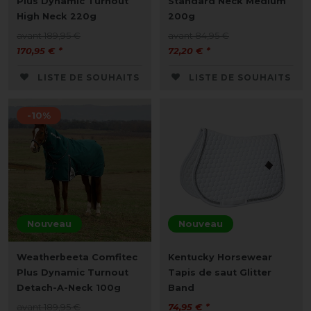
Plus Dynamic Turnout
Standard Neck Medium
High Neck 220g
200g
avant 189,95 €
avant 84,95 €
170,95 € *
72,20 € *
LISTE DE SOUHAITS
LISTE DE SOUHAITS
-10%
Nouveau
Nouveau
Weatherbeeta Comfitec
Kentucky Horsewear
Plus Dynamic Turnout
Tapis de saut Glitter
Detach-A-Neck 100g
Band
avant 189,95 €
74,95 € *