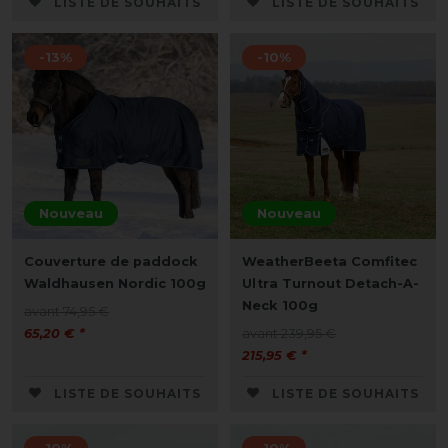
LISTE DE SOUHAITS
LISTE DE SOUHAITS
-13%
-10%
Nouveau
Nouveau
Couverture de paddock
WeatherBeeta Comfitec
Waldhausen Nordic 100g
Ultra Turnout Detach-A-
Neck 100g
avant 74,95 €
65,20 € *
avant 239,95 €
215,95 € *
LISTE DE SOUHAITS
LISTE DE SOUHAITS
-10%
-10%