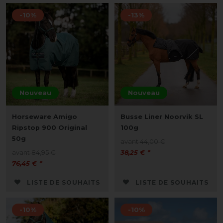
-10%
-13%
Nouveau
Nouveau
Horseware Amigo
Busse Liner Noorvik SL
Ripstop 900 Original
100g
50g
avant 44,00 €
avant 84,95 €
38,25 € *
76,45 € *
LISTE DE SOUHAITS
LISTE DE SOUHAITS
-10%
-10%