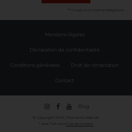
** Il s’agit d’un champ obligatoire.
Mentions légales
Déclaration de confidentialité
Conditions générales
Droit de rétractation
Contact
Blog
© Copyright 2026 | Tous droits réservés.
* avec TVA hors
Frais de livraison