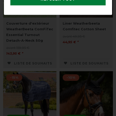
Nouveau
Nouveau
Couverture d'extérieur
Liner Weatherbeeta
WeatherBeeta ComFiTec
Comfitec Cotton Sheet
Essential Turnout
avant 49,95 €
Detach-A-Neck 50g
44,95 € *
avant 159,95 €
143,95 € *
LISTE DE SOUHAITS
LISTE DE SOUHAITS
-15%
-10%