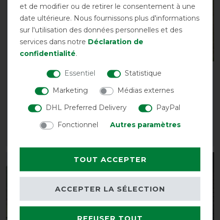
et de modifier ou de retirer le consentement à une
date ultérieure. Nous fournissons plus d'informations
sur l'utilisation des données personnelles et des
services dans notre
Déclaration de
Nouveau
Nouveau
confidentialité
.
Essentiel
Statistique
Sangle de couverture
Weatherbeeta Comfitec
élastique Norton
Classic Turnout Combo
Marketing
Médias externes
50g
7,95 € *
DHL Preferred Delivery
PayPal
avant 109,95 €
98,95 € *
Fonctionnel
Autres paramètres
LISTE DE SOUHAITS
LISTE DE SOUHAITS
TOUT ACCEPTER
-10%
-10%
ACCEPTER LA SÉLECTION
REFUSER TOUT