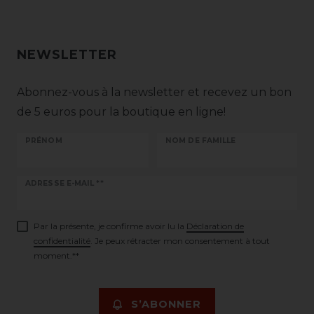
NEWSLETTER
Abonnez-vous à la newsletter et recevez un bon
de 5 euros pour la boutique en ligne!
PRÉNOM
NOM DE FAMILLE
Ceres::Template.newsletterHoneypotLabel
ADRESSE E-MAIL **
Par la présente, je confirme avoir lu la
Déclaration de
confidentialité
. Je peux rétracter mon consentement à tout
moment.**
S’ABONNER