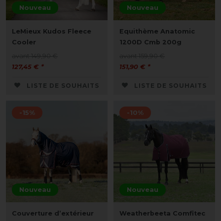
Nouveau
Nouveau
LeMieux Kudos Fleece
Equithème Anatomic
Cooler
1200D Cmb 200g
avant 149,90 €
avant 159,90 €
127,45 € *
151,90 € *
LISTE DE SOUHAITS
LISTE DE SOUHAITS
-15%
-10%
Nouveau
Nouveau
Couverture d’extérieur
Weatherbeeta Comfitec