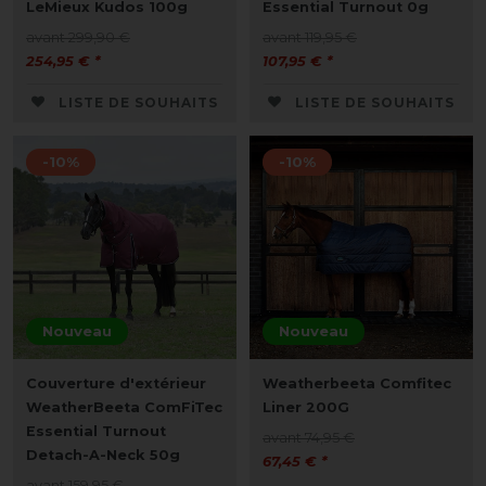
LeMieux Kudos 100g
Essential Turnout 0g
avant 299,90 €
avant 119,95 €
254,95 € *
107,95 € *
LISTE DE SOUHAITS
LISTE DE SOUHAITS
-10%
-10%
Nouveau
Nouveau
Couverture d'extérieur
Weatherbeeta Comfitec
WeatherBeeta ComFiTec
Liner 200G
Essential Turnout
avant 74,95 €
Detach-A-Neck 50g
67,45 € *
avant 159,95 €