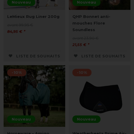
Nouveau
Nouveau
LeMieux Rug Liner 200g
QHP Bonnet anti-
mouches Flore
avant 99,95 €
Soundless
84,95 € *
avant 23,90 €
21,55 € *
LISTE DE SOUHAITS
LISTE DE SOUHAITS
-10%
-10%
Nouveau
Nouveau
Horseware – Amigo
Weatherbeeta Prime Air-