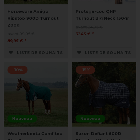
Horseware Amigo
Protège-cou QHP
Ripstop 900D Turnout
Turnout Big Neck 150gr
200g
avant 34,95 €
avant 99,95 €
31,45 € *
89,95 € *
LISTE DE SOUHAITS
LISTE DE SOUHAITS
-10%
-15%
Nouveau
Nouveau
Weatherbeeta Comfitec
Saxon Defiant 600D