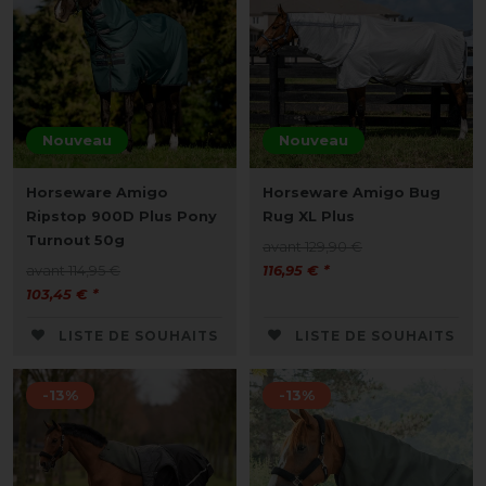
Nouveau
Nouveau
Horseware Amigo
Horseware Amigo Bug
Ripstop 900D Plus Pony
Rug XL Plus
Turnout 50g
avant 129,90 €
avant 114,95 €
116,95 € *
103,45 € *
LISTE DE SOUHAITS
LISTE DE SOUHAITS
-13%
-13%