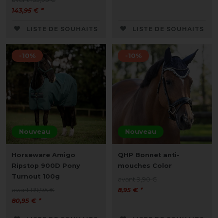
143,95 € *
LISTE DE SOUHAITS
LISTE DE SOUHAITS
-10%
-10%
Nouveau
Nouveau
Horseware Amigo
QHP Bonnet anti-
Ripstop 900D Pony
mouches Color
Turnout 100g
avant 9,90 €
avant 89,95 €
8,95 € *
80,95 € *