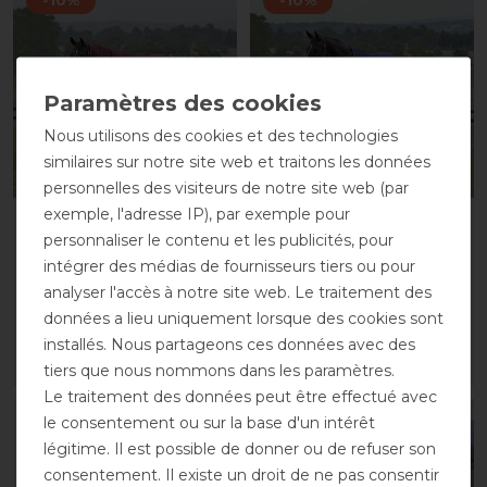
Nous utilisons des cookies et des technologies
similaires sur notre site web et traitons les données
Nouveau
Nouveau
personnelles des visiteurs de notre site web (par
exemple, l'adresse IP), par exemple pour
Weatherbeeta Comfitec
Weatherbeeta Comfitec
personnaliser le contenu et les publicités, pour
Essential Turnout
Essential Turnout 0g
intégrer des médias de fournisseurs tiers ou pour
Combo 50g
avant 119,95 €
analyser l'accès à notre site web. Le traitement des
avant 139,95 €
107,95 € *
données a lieu uniquement lorsque des cookies sont
125,95 € *
installés. Nous partageons ces données avec des
LISTE DE SOUHAITS
LISTE DE SOUHAITS
tiers que nous nommons dans les paramètres.
Le traitement des données peut être effectué avec
le consentement ou sur la base d'un intérêt
-10%
légitime. Il est possible de donner ou de refuser son
consentement. Il existe un droit de ne pas consentir