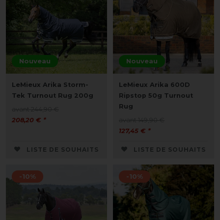
Nouveau
Nouveau
LeMieux Arika Storm-
LeMieux Arika 600D
Tek Turnout Rug 200g
Ripstop 50g Turnout
Rug
avant 244,90 €
208,20 € *
avant 149,90 €
127,45 € *
LISTE DE SOUHAITS
LISTE DE SOUHAITS
-10%
-10%