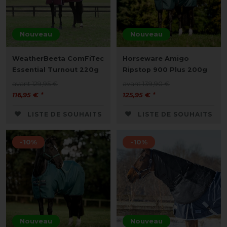
Nouveau
Nouveau
WeatherBeeta ComFiTec
Horseware Amigo
Essential Turnout 220g
Ripstop 900 Plus 200g
avant 129,95 €
avant 139,90 €
116,95 € *
125,95 € *
LISTE DE SOUHAITS
LISTE DE SOUHAITS
-10%
-10%
Nouveau
Nouveau