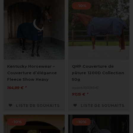
-10%
Kentucky Horsewear –
QHP Couverture de
Couverture d’élégance
pâture 1200D Collection
Fleece Show Heavy
50g
164,99 € *
avant 107,95 €
97,15 € *
LISTE DE SOUHAITS
LISTE DE SOUHAITS
-10%
-10%