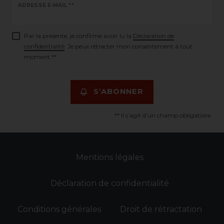
Ceres::Template.newsletterHoneypotLabel
ADRESSE E-MAIL **
Par la présente, je confirme avoir lu la
Déclaration de
confidentialité
. Je peux rétracter mon consentement à tout
moment.**
S’ABONNER
** Il s’agit d’un champ obligatoire.
Mentions légales
Déclaration de confidentialité
Conditions générales
Droit de rétractation