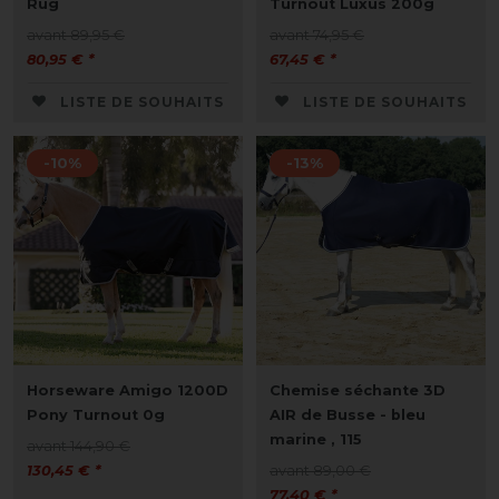
Rug
Turnout Luxus 200g
avant 89,95 €
avant 74,95 €
80,95 € *
67,45 € *
LISTE DE SOUHAITS
LISTE DE SOUHAITS
-10%
-13%
Horseware Amigo 1200D
Chemise séchante 3D
Pony Turnout 0g
AIR de Busse - bleu
marine , 115
avant 144,90 €
130,45 € *
avant 89,00 €
77,40 € *