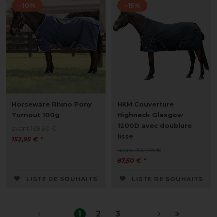
-10%
-15%
Horseware Rhino Pony
HKM Couverture
Turnout 100g
Highneck Glasgow
1200D avec doublure
avant 169,90 €
lisse
152,95 € *
avant 102,95 €
87,50 € *
LISTE DE SOUHAITS
LISTE DE SOUHAITS
1
2
3