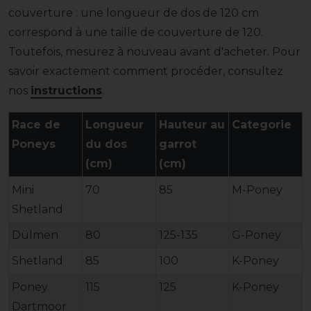
couverture : une longueur de dos de 120 cm
correspond à une taille de couverture de 120.
Toutefois, mesurez à nouveau avant d'acheter. Pour
savoir exactement comment procéder, consultez
nos
instructions
.
Race de
Longueur
Hauteur au
Categorie
Poneys
du dos
garrot
(cm)
(cm)
Mini
70
85
M-Poney
Shetland
Dülmen
80
125-135
G-Poney
Shetland
85
100
K-Poney
Poney
115
125
K-Poney
Dartmoor