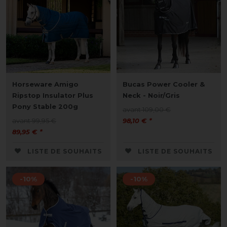
Horseware Amigo
Bucas Power Cooler &
Ripstop Insulator Plus
Neck - Noir/Gris
Pony Stable 200g
avant 109,00 €
avant 99,95 €
98,10 € *
89,95 € *
LISTE DE SOUHAITS
LISTE DE SOUHAITS
-10%
-10%