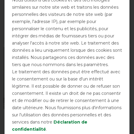
Bucas Buzz-Off Full
HKM Couverture anti-
similaires sur notre site web et traitons les données
Neck PONY - Argent
mouches
personnelles des visiteurs de notre site web (par
avant 109,00 €
avant 25,95 €
exemple, l'adresse IP), par exemple pour
98,10 € *
22,05 € *
personnaliser le contenu et les publicités, pour
intégrer des médias de fournisseurs tiers ou pour
LISTE DE SOUHAITS
LISTE DE SOUHAITS
analyser l'accès à notre site web. Le traitement des
données a lieu uniquement lorsque des cookies sont
-15%
installés. Nous partageons ces données avec des
tiers que nous nommons dans les paramètres.
Le traitement des données peut être effectué avec
le consentement ou sur la base d'un intérêt
légitime. Il est possible de donner ou de refuser son
consentement. Il existe un droit de ne pas consentir
et de modifier ou de retirer le consentement à une
date ultérieure. Nous fournissons plus d'informations
sur l'utilisation des données personnelles et des
Couverture séchante
Euroriding Dry Easy
services dans notre
Déclaration de
Sunride Wellington
Couverture séchante
confidentialité
.
49,85 € *
avant 29,95 €