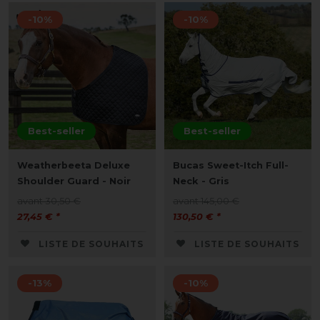
-10%
-10%
Best-seller
Best-seller
Weatherbeeta Deluxe
Bucas Sweet-Itch Full-
Shoulder Guard - Noir
Neck - Gris
avant 30,50 €
avant 145,00 €
27,45 € *
130,50 € *
LISTE DE SOUHAITS
LISTE DE SOUHAITS
-13%
-10%