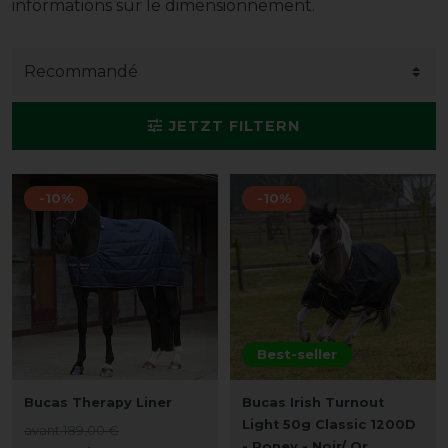
informations sur le dimensionnement.
JETZT FILTERN
-10%
-10%
Best-seller
Bucas Therapy Liner
Bucas Irish Turnout
Light 50g Classic 1200D
avant 189,00 €
- Poney - Noir/ Or