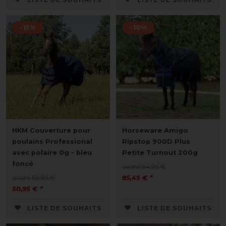
-15%
-10%
HKM Couverture pour
Horseware Amigo
poulains Professional
Ripstop 900D Plus
avec polaire 0g - bleu
Petite Turnout 200g
foncé
avant 94,95 €
avant 59,95 €
85,45 € *
50,95 € *
LISTE DE SOUHAITS
LISTE DE SOUHAITS