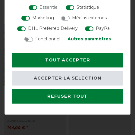
25,45 € *
Essentiel
Statistique
LISTE DE SOUHAITS
LISTE DE SOUHAITS
Marketing
Médias externes
DHL Preferred Delivery
PayPal
-10%
Fonctionnel
Autres paramètres
TOUT ACCEPTER
ACCEPTER LA SÉLECTION
WeatherBeeta ComFiTec
Eskadron Basics Fleece
REFUSER TOUT
Essential Combo Neck
Contrast Shetty
Medium 220g -
54,95 € *
Marine/Argent/Rouge
avant 160,00 €
144,00 € *