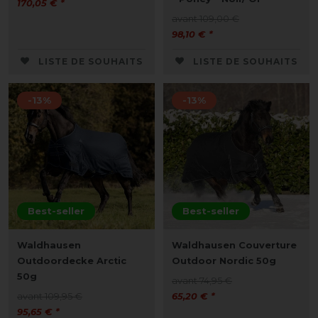
170,05 € *
avant 109,00 €
98,10 € *
LISTE DE SOUHAITS
LISTE DE SOUHAITS
-13%
-13%
Best-seller
Best-seller
Waldhausen
Waldhausen Couverture
Outdoordecke Arctic
Outdoor Nordic 50g
50g
avant 74,95 €
avant 109,95 €
65,20 € *
95,65 € *