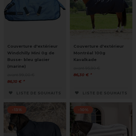
Couverture d'extérieur
Couverture d'extérieur
Windchilly Mini 0g de
Montréal 100g
Busse- bleu glacier
Kavalkade
(marine)
avant 95,90 €
avant 99,00 €
86,30 € *
86,10 € *
LISTE DE SOUHAITS
LISTE DE SOUHAITS
-13%
-10%