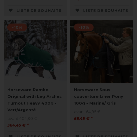
LISTE DE SOUHAITS
LISTE DE SOUHAITS
-10%
-10%
Horseware Rambo
Horseware Sous
Original with Leg Arches
couverture Liner Pony
Turnout Heavy 400g -
100g - Marine/ Gris
Vert/Argenté
avant 64,95 €
avant 404,90 €
58,45 € *
364,45 € *
LISTE DE SOUHAITS
LISTE DE SOUHAITS