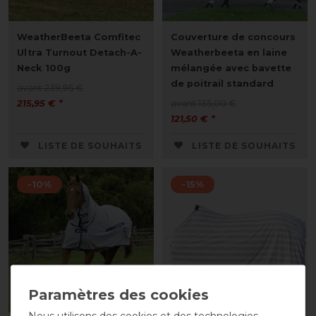
WeatherBeeta Comfitec
Couverture de concours
Ultra Turnout Detach-A-
Weatherbeeta en laine
Neck 100g
mélangée avec bavette
de poitrail standard
avant 239,95 €
215,95 € *
avant 135,00 €
121,50 € *
LISTE DE SOUHAITS
LISTE DE SOUHAITS
-10%
-15%
Nous utilisons des cookies et des technologies