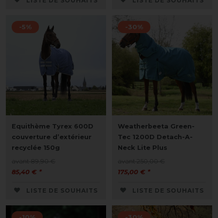
LISTE DE SOUHAITS
LISTE DE SOUHAITS
-5%
-30%
Equithème Tyrex 600D
Weatherbeeta Green-
couverture d’extérieur
Tec 1200D Detach-A-
recyclée 150g
Neck Lite Plus
avant 89,90 €
avant 250,00 €
85,40 € *
175,00 € *
LISTE DE SOUHAITS
LISTE DE SOUHAITS
-10%
-30%