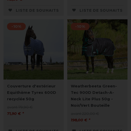
LISTE DE SOUHAITS
LISTE DE SOUHAITS
-10%
-10%
Couverture d'extérieur
Weatherbeeta Green-
Equithème Tyrex 600D
Tec 900D Detach-A-
recyclée 50g
Neck Lite Plus 50g -
Noir/Vert Bouteille
avant 79,90 €
71,90 € *
avant 220,00 €
198,00 € *