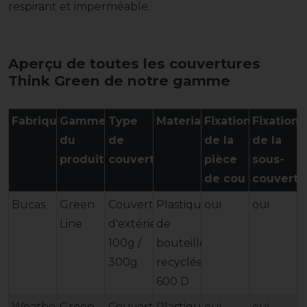
respirant et imperméable.
Aperçu de toutes les couvertures
Think Green de notre gamme
Fabriquant
Gamme
Type
Materiau
Fixation
Fixation
du
de
de la
de la
produit
couverture
pièce
sous-
de cou
couvertu
Bucas
Green
Couverture
Plastique
oui
oui
Line
d'extérieur
de
100g /
bouteilles
300g
recyclées
600 D
Weatherbeeta
Green
Couverture
Plastique
oui
oui