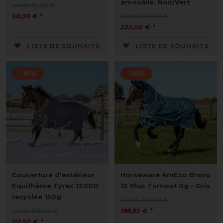
amovible, Noir/Vert
avant 55,90 €
50,30 € *
avant 250,00 €
225,00 € *
LISTE DE SOUHAITS
LISTE DE SOUHAITS
-10%
-10%
Couverture d'extérieur
Horseware AmEco Bravo
Equithème Tyrex 1200D
12 Plus Turnout 0g - Gris
recyclée 150g
avant 209,90 €
avant 125,00 €
188,95 € *
112,50 € *