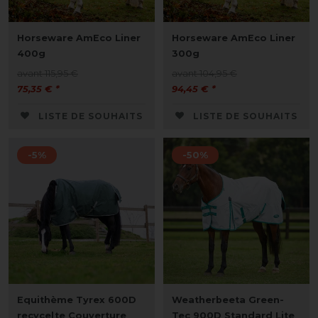
Horseware AmEco Liner
Horseware AmEco Liner
400g
300g
avant 115,95 €
avant 104,95 €
75,35 € *
94,45 € *
LISTE DE SOUHAITS
LISTE DE SOUHAITS
-5%
-50%
Equithème Tyrex 600D
Weatherbeeta Green-
recycelte Couverture
Tec 900D Standard Lite