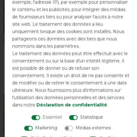
exemple, l'adresse IP), par exemple pour personnaliser
le contenu et les publicités, pour intégrer des médias
de fournisseurs tiers ou pour analyser l'accès à notre
site web. Le traitement des données a lieu
uniquement lorsque des cookies sont installés. Nous
partageons ces données avec des tiers que nous
nommons dans les paramètres.
Horseware Amigo Hero
Horseware AmEco Liner
Le traitement des données peut être effectué avec le
900 Revive Plus 50g
200g
consentement ou sur la base d'un intérêt légitime. Il
avant 149,90 €
avant 99,95 €
est possible de donner ou de refuser son
134,95 € *
69,95 € *
consentement. Il existe un droit de ne pas consentir et
de modifier ou de retirer le consentement à une date
LISTE DE SOUHAITS
LISTE DE SOUHAITS
ultérieure. Nous fournissons plus d'informations sur
l'utilisation des données personnelles et des services
-10%
-5%
dans notre
Déclaration de confidentialité
.
Essentiel
Statistique
Marketing
Médias externes