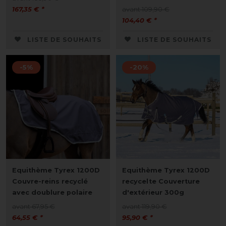
167,35 € *
avant 109,90 €
104,40 € *
LISTE DE SOUHAITS
LISTE DE SOUHAITS
-5%
-20%
Equithème Tyrex 1200D
Equithème Tyrex 1200D
Couvre-reins recyclé
recycelte Couverture
avec doublure polaire
d'extérieur 300g
avant 67,95 €
avant 119,90 €
64,55 € *
95,90 € *