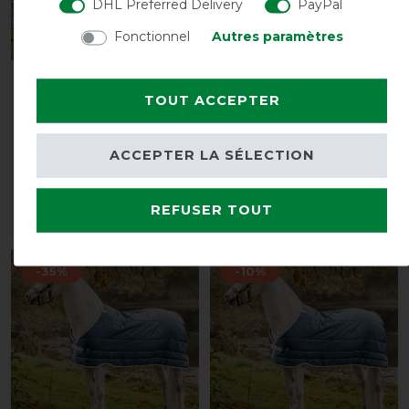
DHL Preferred Delivery
PayPal
Fonctionnel
Autres paramètres
Weatherbeeta Green-
Couverture d'extérieur
TOUT ACCEPTER
Tec 900D Detach-A-
Equithème Tyrex 600D
Neck Medium 220g -
recyclée 300g
Noir/Vert Bouteille
avant 96,90 €
ACCEPTER LA SÉLECTION
avant 240,00 €
92,05 € *
216,00 € *
REFUSER TOUT
LISTE DE SOUHAITS
LISTE DE SOUHAITS
-35%
-10%