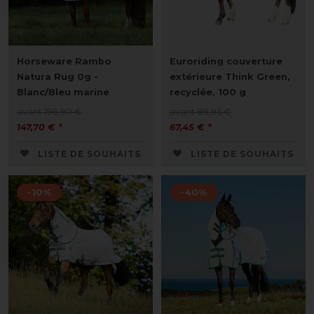
Horseware Rambo
Euroriding couverture
Natura Rug 0g -
extérieure Think Green,
Blanc/Bleu marine
recyclée, 100 g
avant 196,90 €
avant 89,95 €
147,70 € *
67,45 € *
LISTE DE SOUHAITS
LISTE DE SOUHAITS
-10%
-40%