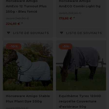
Horseware Amigo
Horseware Amigo
AmEco 12 Turnout Plus
AmECO Combi Light 0g
250g - Bleu foncé
avant 199,90 €
avant 249,90 €
179,95 € *
224,95 € *
LISTE DE SOUHAITS
LISTE DE SOUHAITS
-10%
-5%
Horseware Amigo Stable
Equithème Tyrex 1200D
Plus Plant Dye 200g
recycelte Couverture
d'extérieur 50g
avant 185,90 €