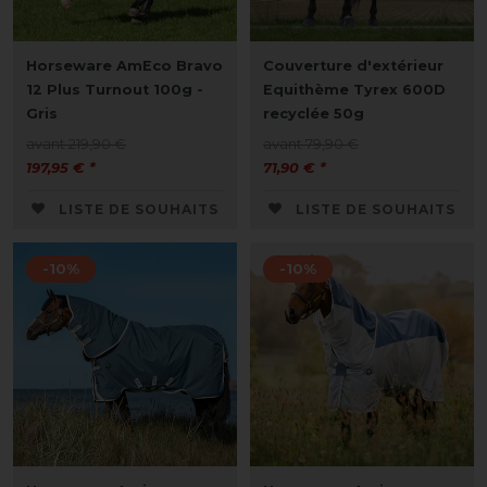
Horseware AmEco Bravo
Couverture d'extérieur
12 Plus Turnout 100g -
Equithème Tyrex 600D
Gris
recyclée 50g
avant 219,90 €
avant 79,90 €
197,95 € *
71,90 € *
LISTE DE SOUHAITS
LISTE DE SOUHAITS
-10%
-10%