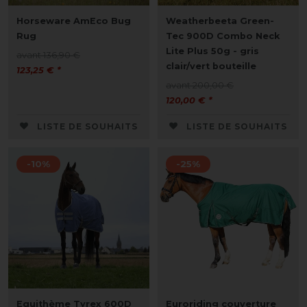
Horseware AmEco Bug
Weatherbeeta Green-
Rug
Tec 900D Combo Neck
Lite Plus 50g - gris
avant 136,90 €
clair/vert bouteille
123,25 € *
avant 200,00 €
120,00 € *
LISTE DE SOUHAITS
LISTE DE SOUHAITS
-10%
-25%
Equithème Tyrex 600D
Euroriding couverture