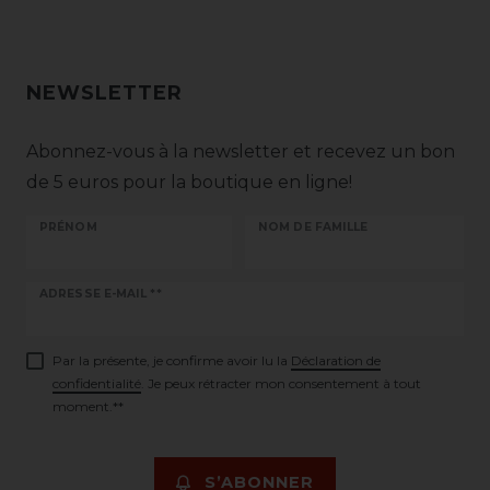
NEWSLETTER
Abonnez-vous à la newsletter et recevez un bon
de 5 euros pour la boutique en ligne!
PRÉNOM
NOM DE FAMILLE
Ceres::Template.newsletterHoneypotLabel
ADRESSE E-MAIL **
Par la présente, je confirme avoir lu la
Déclaration de
confidentialité
. Je peux rétracter mon consentement à tout
moment.**
S’ABONNER