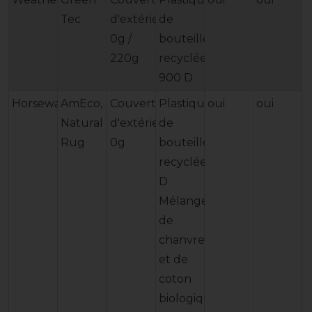
Tec
d'extérieur
de
0g /
bouteilles
220g
recyclées
900 D
Horseware
AmEco,
Couverture
Plastique
oui
oui
Natural
d'extérieur
de
Rug
0g
bouteilles
recyclées1200
D
Mélange
de
chanvre
et de
coton
biologique