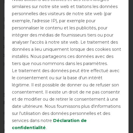
bagages, même en vacances.
similaires sur notre site web et traitons les données
personnelles des visiteurs de notre site web (par
Les points forts du sac Horseware
exemple, l'adresse IP), par exemple pour
Rug made by HorSeven en bref :
personnaliser le contenu et les publicités, pour
intégrer des médias de fournisseurs tiers ou pour
lavable et résistant à l'eau
analyser l'accès à notre site web. Le traitement des
robuste
données a lieu uniquement lorsque des cookies sont
pliable
installés. Nous partageons ces données avec des
tiers que nous nommons dans les paramètres.
idéal comme sac Easy Carry pour les vacances et le
Le traitement des données peut être effectué avec
quotidien
le consentement ou sur la base d'un intérêt
légitime. Il est possible de donner ou de refuser son
consentement. Il existe un droit de ne pas consentir
Sac à provisions Horseware Rug Bag
et de modifier ou de retirer le consentement à une
made by HorSeven
date ultérieure. Nous fournissons plus d'informations
Comme nous l'avons déjà mentionné, tu achètes un
sur l'utilisation des données personnelles et des
services dans notre
Déclaration de
produit durable avec le sac Horseware Rug Bag
confidentialité
.
made by HorSeven. En effet, ces sacs ne sont pas