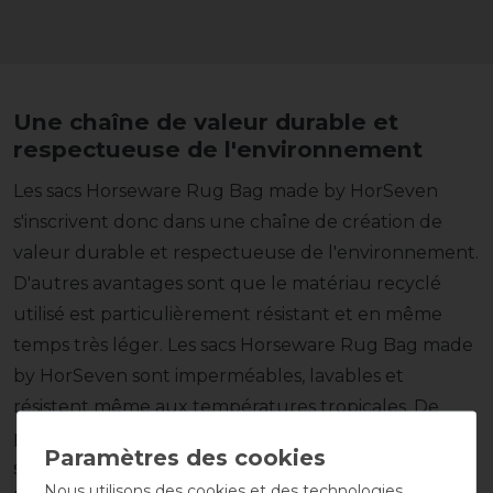
Une chaîne de valeur durable et
respectueuse de l'environnement
Les sacs Horseware Rug Bag made by HorSeven
s'inscrivent donc dans une chaîne de création de
valeur durable et respectueuse de l'environnement.
D'autres avantages sont que le matériau recyclé
utilisé est particulièrement résistant et en même
temps très léger. Les sacs Horseware Rug Bag made
by HorSeven sont imperméables, lavables et
résistent même aux températures tropicales. De
plus, le matériau se plie de manière compacte, de
sorte que le sac pliable se glisse dans tous les
Nous utilisons des cookies et des technologies