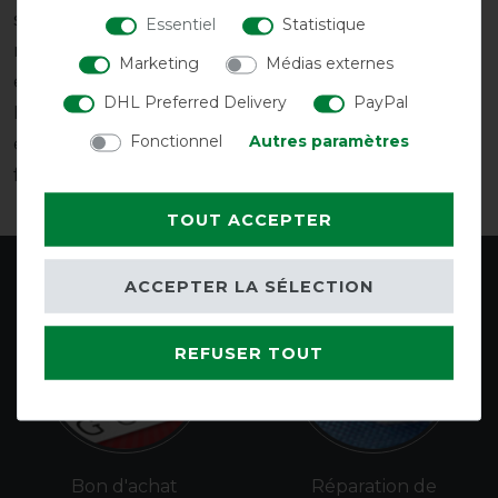
seulement fabriqués à partir de matériaux recyclés,
Essentiel
Statistique
mais aussi de couvertures de cheval usagées. En fait,
Marketing
Médias externes
en achetant un sac Horseware Rug Bag made by
DHL Preferred Delivery
PayPal
HorSeven, tu tiens entre tes mains un produit qui a
Fonctionnel
Autres paramètres
également une composante sociale. Nos sacs sont
fabriqués à la main.
TOUT ACCEPTER
ACCEPTER LA SÉLECTION
REFUSER TOUT
Bon d'achat
Réparation de