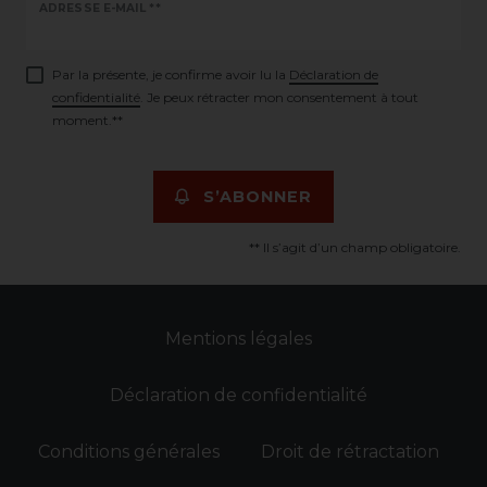
Ceres::Template.newsletterHoneypotLabel
ADRESSE E-MAIL **
Par la présente, je confirme avoir lu la
Déclaration de
confidentialité
. Je peux rétracter mon consentement à tout
moment.**
S’ABONNER
** Il s’agit d’un champ obligatoire.
Mentions légales
Déclaration de confidentialité
Conditions générales
Droit de rétractation