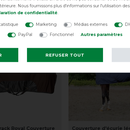
rieure. Nous fournissons plus d'informations sur l'utilisation d
avant 89,95 €
224,90 € *
ava
aration de confidentialité
.
LISTE DE SOUHAITS
LISTE DE SOUH
tatistique
Marketing
Médias externes
DH
PayPal
Fonctionnel
Autres paramètres
-10%
R
REFUSER TOUT
rack Royal Couverture
Couverture d'écurie l