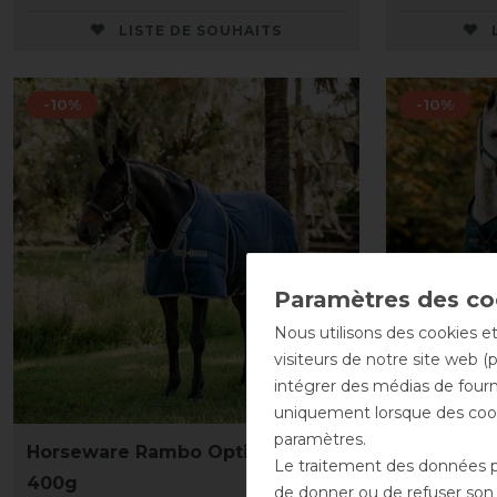
LISTE DE SOUHAITS
-10%
-10%
Nous utilisons des cookies et
visiteurs de notre site web (
intégrer des médias de fourni
Nouveau
uniquement lorsque des cook
paramètres.
Horseware Rambo Optimo Stable
Horsewar
Le traitement des données pe
400g
Insulator 
de donner ou de refuser son c