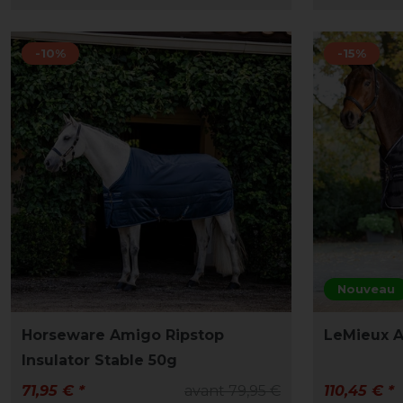
-10%
-15%
Nouveau
Horseware Amigo Ripstop
LeMieux A
Insulator Stable 50g
71,95 € *
avant 79,95 €
110,45 € *