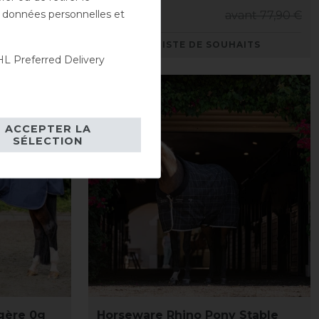
es données personnelles et
nt 249,90 €
70,10 € *
avant 77,90 €
AITS
LISTE DE SOUHAITS
L Preferred Delivery
-10%
ACCEPTER LA
SÉLECTION
égère 0g
Horseware Rhino Pony Stable