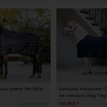
rika Stable-Tek 350g
Kentucky Horsewear C
de concours 160g Tiny
avant 129,90 €
109,99 € *