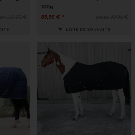
100g
ant 59,90 €
89,95 € *
avant 99,95 €
AITS
LISTE DE SOUHAITS