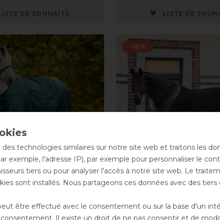
LISTE DE SOUHAITS
LISTE DE SOUH
-10%
 des technologies similaires sur notre site web et traitons les d
par exemple, l'adresse IP), par exemple pour personnaliser le cont
sseurs tiers ou pour analyser l'accès à notre site web. Le trait
ies sont installés. Nous partageons ces données avec des tie
e Amigo Diamond
Back on Track Royal C
ut être effectué avec le consentement ou sur la base d'un intérê
100g
filet Deluxe
onsentement. Il existe un droit de ne pas consentir et de modifi