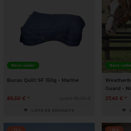
Best-seller
Best-selle
Bucas Quilt SF 150g - Marine
Weatherb
Guard - No
85,50 € *
avant 95,00 €
27,45 € *
LISTE DE SOUHAITS
-13%
-15%