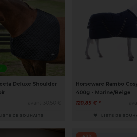
r
eeta Deluxe Shoulder
Horseware Rambo Cosy
ir
400g - Marine/Beige
avant 30,50 €
120,85 € *
ava
LISTE DE SOUHAITS
LISTE DE SOUH
-40%