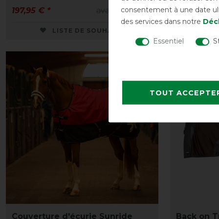
consentement à une date ulté
197,95 € *
avant 219,90 €
80,95 € *
des services dans notre
Décl
LISTE DE SOUHAITS
Essentiel
S
-10%
TOUT ACCEPTE
Couverture d'écurie Sunride
Back on T