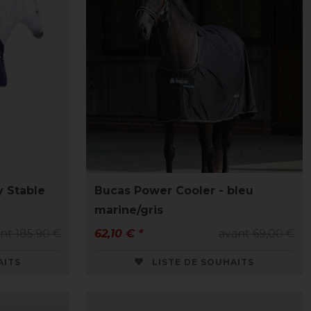
 Stable
Bucas Power Cooler - bleu
marine/gris
nt 185,90 €
62,10 € *
avant 69,00 €
AITS
LISTE DE SOUHAITS