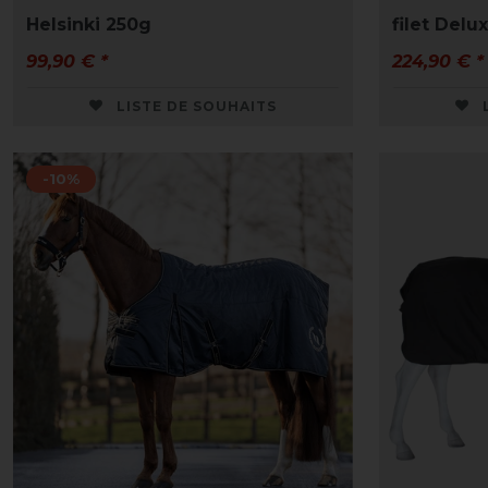
Helsinki 250g
filet Delu
99,90 € *
224,90 € *
LISTE DE SOUHAITS
-10%