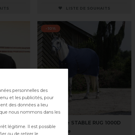
AITS
LISTE DE SOUHAITS
-10%
onnées personnelles des
enu et les publicités, pour
ement des données a lieu
rs que nous nommons dans les
ouverture
Equithème STABLE RUG 1000D
t légitime. Il est possible
0g - Marine
er ou de retirer le