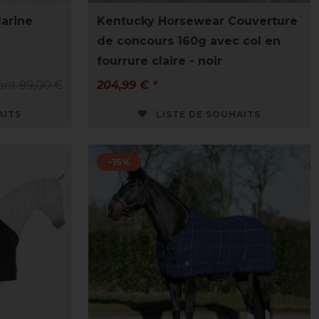
Marine
Kentucky Horsewear Couverture
de concours 160g avec col en
fourrure claire - noir
ant 99,00 €
204,99 € *
AITS
LISTE DE SOUHAITS
-15%