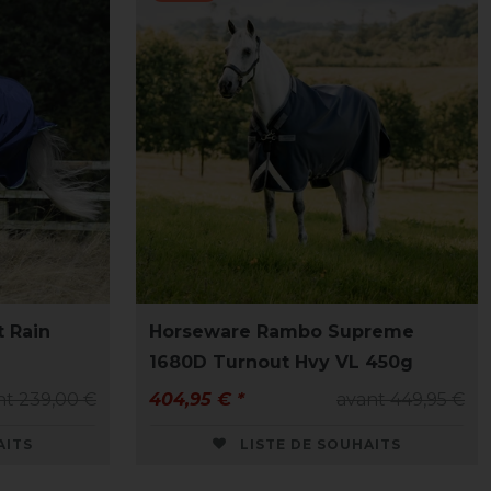
 Rain
Horseware Rambo Supreme
1680D Turnout Hvy VL 450g
nt 239,00 €
404,95 € *
avant 449,95 €
AITS
LISTE DE SOUHAITS