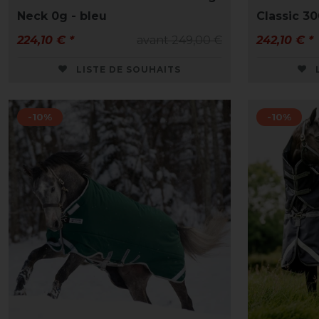
Neck 0g - bleu
Classic 30
224,10 € *
avant 249,00 €
242,10 € *
LISTE DE SOUHAITS
-10%
-10%