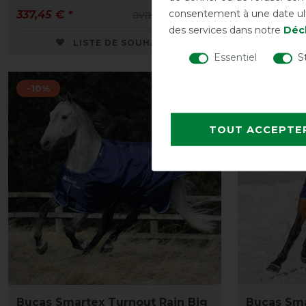
consentement à une date ulté
337,45 € *
avant 374,90 €
377,95 € *
des services dans notre
Décl
LISTE DE SOUHAITS
Essentiel
S
-10%
-10%
TOUT ACCEPTE
Bucas Smartex Turnout Rain Big
Bucas Sma