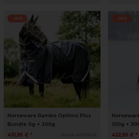
-10%
-10%
Horseware Rambo Optimo Plus
Horsewar
Bundle 0g + 200g
100g + 300
431,95 € *
avant 479,95 €
422,95 € *