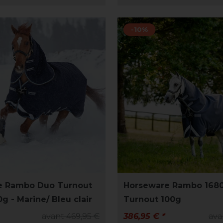
-10%
e Rambo Duo Turnout
Horseware Rambo 1680
g - Marine/ Bleu clair
Turnout 100g
avant 469,95 €
386,95 € *
ava