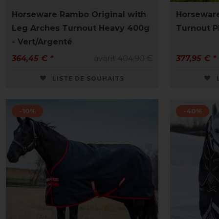
Horseware Rambo Original with
Horsewar
Leg Arches Turnout Heavy 400g
Turnout P
- Vert/Argenté
364,45 € *
avant 404,90 €
377,95 € *
LISTE DE SOUHAITS
-10%
-40%