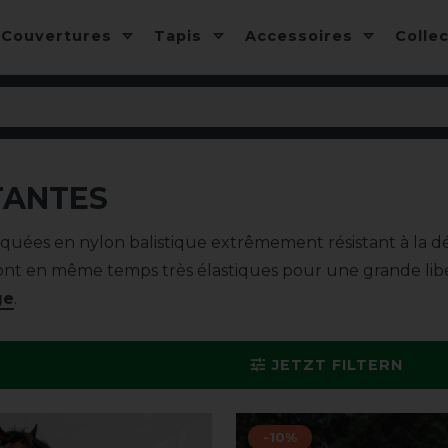
Couvertures
Tapis
Accessoires
Colle
TANTES
uées en nylon balistique extrêmement résistant à la déch
 sont en même temps très élastiques pour une grande l
ge
.
JETZT FILTERN
-10%