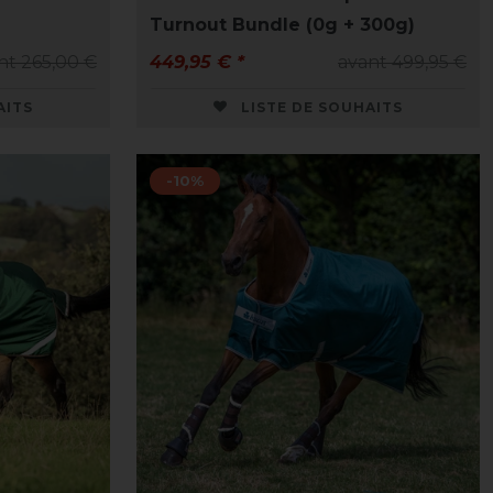
Turnout Bundle (0g + 300g)
nt 265,00 €
449,95 € *
avant 499,95 €
AITS
LISTE DE SOUHAITS
-10%