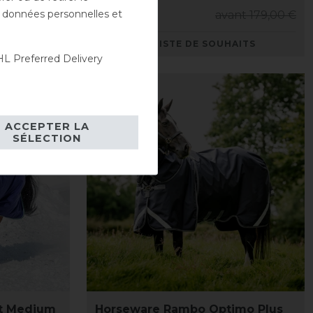
es données personnelles et
nt 449,95 €
161,05 € *
avant 179,00 €
AITS
LISTE DE SOUHAITS
L Preferred Delivery
-10%
ACCEPTER LA
SÉLECTION
t Medium
Horseware Rambo Optimo Plus