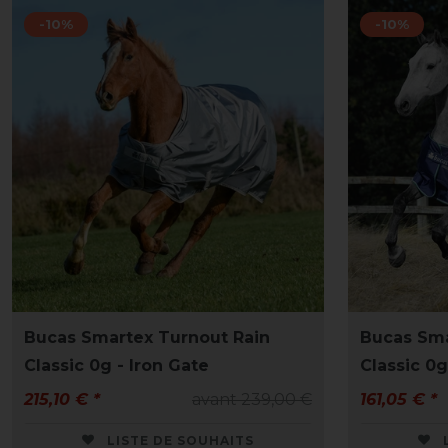
-10%
-10%
Bucas Smartex Turnout Rain
Bucas Sma
Classic 0g - Iron Gate
Classic 0
215,10 € *
avant 239,00 €
161,05 € *
LISTE DE SOUHAITS