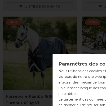
LISTE DE SOUHAITS
-10%
-10%
Nous utilisons des cookies et
visiteurs de notre site web (
intégrer des médias de fourni
uniquement lorsque des cook
paramètres.
Horseware Rambo 1680D
Horsewar
Le traitement des données pe
Turnout 450g VL
1680D Tur
de donner ou de refuser son c