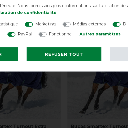
rieure. Nous fournissons plus d'informations sur l'utilisation d
avant 419,95 €
404,95 € *
ava
aration de confidentialité
.
LISTE DE SOUHAITS
LISTE DE SOUH
tatistique
Marketing
Médias externes
DH
PayPal
Fonctionnel
Autres paramètres
-10%
R
REFUSER TOUT
rtex Turnout Extra
Bucas Smartex Turnou