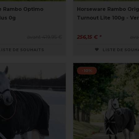
e Rambo Optimo
Horseware Rambo Orig
lus 0g
Turnout Lite 100g - Ve
avant 419,95 €
256,15 € *
ava
LISTE DE SOUHAITS
LISTE DE SOUH
-10%