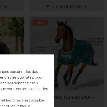
AITS
LISTE DE SOUHAITS
-10%
onnées personnelles des
enu et les publicités, pour
ement des données a lieu
rs que nous nommons dans les
reme
Bucas Atlantic Turnout 200g -
t légitime. Il est possible
 450g
Vert
er ou de retirer le