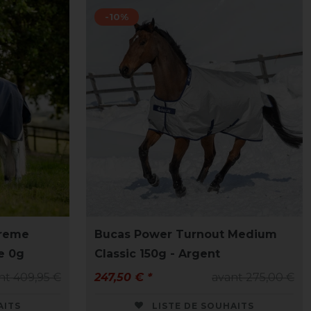
-10%
reme
Bucas Power Turnout Medium
e 0g
Classic 150g - Argent
nt 409,95 €
247,50 € *
avant 275,00 €
AITS
LISTE DE SOUHAITS