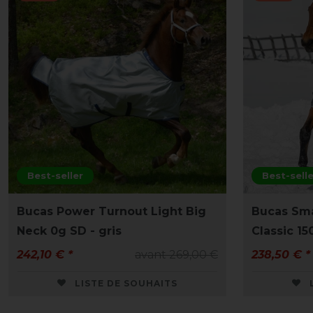
Best-seller
Best-selle
Bucas Power Turnout Light Big
Bucas Sm
Neck 0g SD - gris
Classic 15
242,10 € *
avant 269,00 €
238,50 € *
LISTE DE SOUHAITS