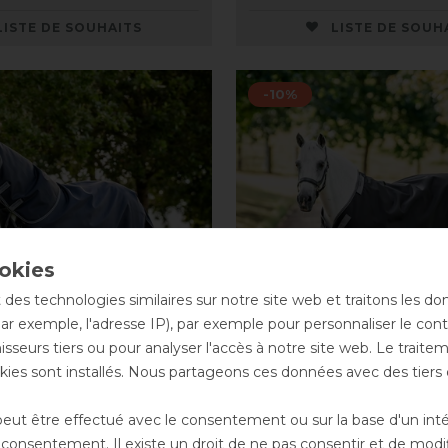
LISTE DE SOUHAITS
LISTE DE SOUH
-10%
 des technologies similaires sur notre site web et traitons les d
par exemple, l'adresse IP), par exemple pour personnaliser le cont
sseurs tiers ou pour analyser l'accès à notre site web. Le trait
ies sont installés. Nous partageons ces données avec des tie
e Rambo Supreme
Horseware Rambo Sup
ut être effectué avec le consentement ou sur la base d'un intérê
nout Plus 50g
1680D Turnout Hvy VL
onsentement. Il existe un droit de ne pas consentir et de modifi