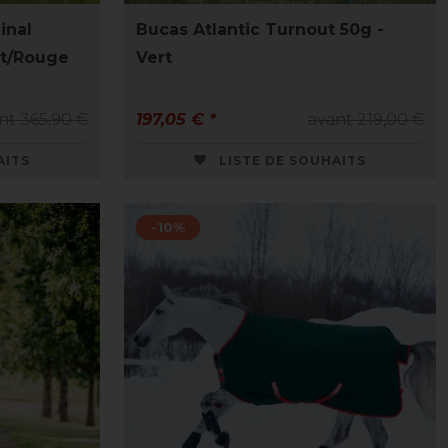
inal
Bucas Atlantic Turnout 50g -
rt/Rouge
Vert
nt 365,90 €
197,05 € *
avant 219,00 €
AITS
LISTE DE SOUHAITS
-10%