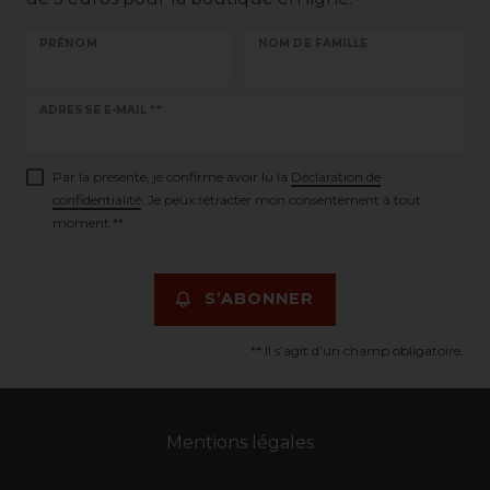
PRÉNOM
NOM DE FAMILLE
Ceres::Template.newsletterHoneypotLabel
ADRESSE E-MAIL **
Par la présente, je confirme avoir lu la
Déclaration de
confidentialité
. Je peux rétracter mon consentement à tout
moment.**
S’ABONNER
** Il s’agit d’un champ obligatoire.
Mentions légales