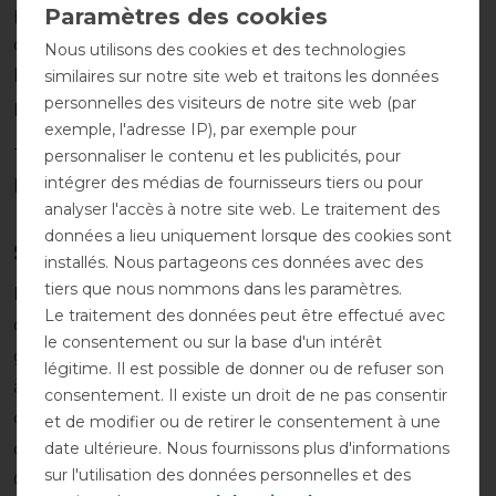
pousse constamment les responsables à développer
des produits de la plus haute qualité afin d'équiper
Nous utilisons des cookies et des technologies
le cheval en tant que partenaire avec les meilleurs
similaires sur notre site web et traitons les données
personnelles des visiteurs de notre site web (par
produits possibles.
exemple, l'adresse IP), par exemple pour
Tous les produits sont conçus en tenant compte de
personnaliser le contenu et les publicités, pour
intégrer des médias de fournisseurs tiers ou pour
la sécurité et du confort du cheval.
analyser l'accès à notre site web. Le traitement des
données a lieu uniquement lorsque des cookies sont
Sécurité et confort
installés. Nous partageons ces données avec des
tiers que nous nommons dans les paramètres.
Professional's Choice reste un leader du marché
Le traitement des données peut être effectué avec
connu pour avoir révolutionné l'industrie équine
le consentement ou sur la base d'un intérêt
grâce à des recherches scientifiques méticuleuses et
légitime. Il est possible de donner ou de refuser son
à la fabrication de produits de la plus haute qualité
consentement. Il existe un droit de ne pas consentir
conçus uniquement pour la sécurité et le bien-être
et de modifier ou de retirer le consentement à une
date ultérieure. Nous fournissons plus d'informations
du cheval. Ce leadership a valu à Professional's
sur l'utilisation des données personnelles et des
Choice le respect des meilleurs entraîneurs,