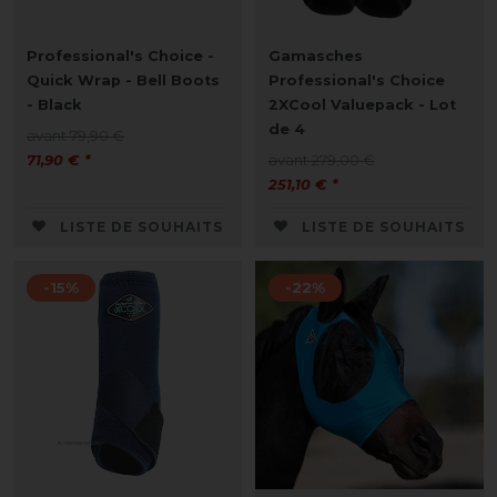
Professional's Choice -
Gamasches
Quick Wrap - Bell Boots
Professional's Choice
- Black
2XCool Valuepack - Lot
de 4
avant 79,90 €
71,90 € *
avant 279,00 €
251,10 € *
LISTE DE SOUHAITS
LISTE DE SOUHAITS
-15%
-22%