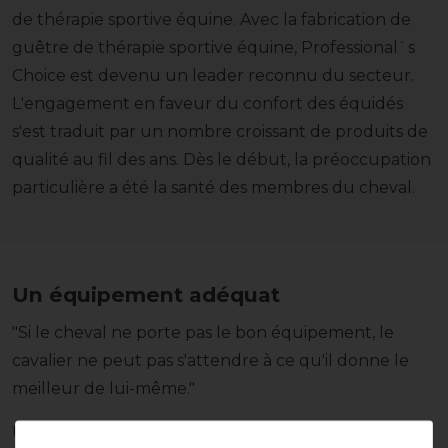
de thérapie sportive équine. Avec la fabrication de
guêtre de thérapie sportive équine, Professional`s
Choice est devenu un leader reconnu du secteur.
L'engagement en faveur du confort des équidés
s'est traduit par un nombre croissant de produits de
qualité au fil des ans. Dès le début, la préoccupation
particulière a été la santé des membres du cheval.
Un équipement adéquat
"Si le cheval ne porte pas le bon équipement, le
cavalier ne peut pas s'attendre à ce qu'il donne le
meilleur de lui-même."
Un autre des principes directeurs de l'entreprise, qui