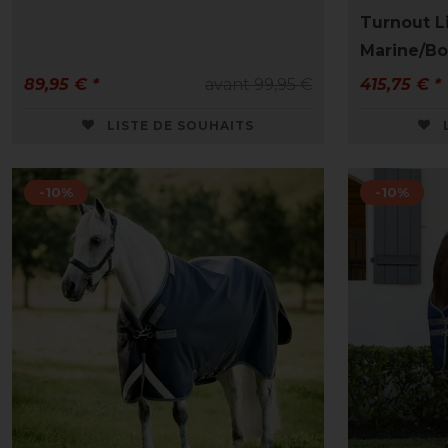
Turnout Li
Marine/B
89,95 € *
avant 99,95 €
415,75 € *
LISTE DE SOUHAITS
-10%
-10%