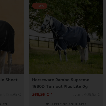
-10%
le Sheet
Horseware Rambo Supreme
1680D Turnout Plus Lite 0g
nt 125,95 €
368,95 € *
avant 409,95 €
AITS
LISTE DE SOUHAITS