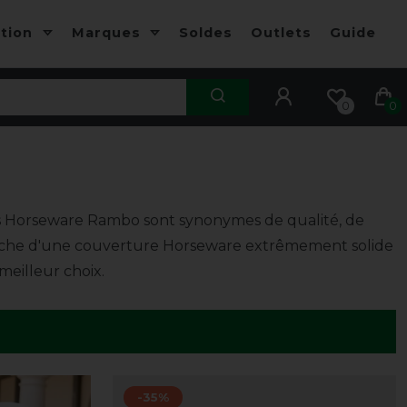
ction
Marques
Soldes
Outlets
Guide
0
0
es Horseware Rambo sont synonymes de qualité, de
echerche d'une couverture Horseware extrêmement solide
meilleur choix.
-35%