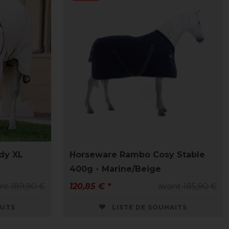
dy XL
Horseware Rambo Cosy Stable
400g - Marine/Beige
nt 189,90 €
120,85 € *
avant 185,90 €
AITS
LISTE DE SOUHAITS