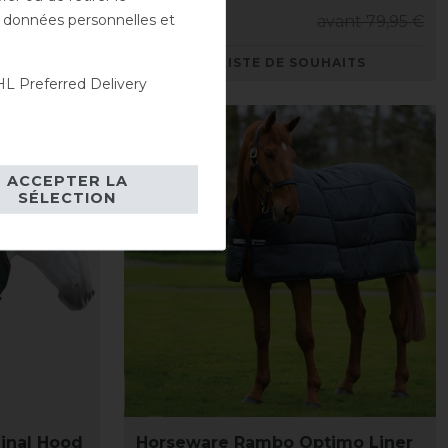
es données personnelles et
nt 149,90 €
71,95 € *
avant 79,95 €
AITS
LISTE DE SOUHAITS
L Preferred Delivery
-10%
ACCEPTER LA
SÉLECTION
inal Hood
Horseware Rambo Optimo Liner