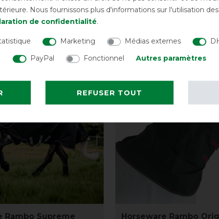
rieure. Nous fournissons plus d'informations sur l'utilisation d
avant 219,90 €
97,45 € *
ava
aration de confidentialité
.
LISTE DE SOUHAITS
LISTE DE SOUH
tatistique
Marketing
Médias externes
DH
PayPal
Fonctionnel
Autres paramètres
-10%
R
REFUSER TOUT
e Rambo Supreme
Horseware Rambo Orig