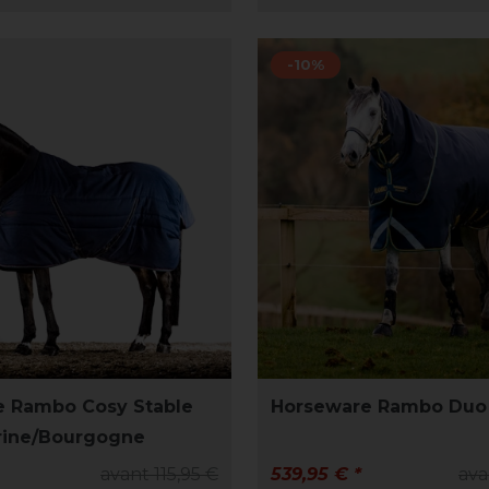
-10%
e Rambo Cosy Stable
Horseware Rambo Duo 
rine/Bourgogne
avant 115,95 €
539,95 € *
ava