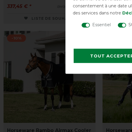
consentement à une date ulté
337,45 € *
avant 374,90 €
186,95 € *
des services dans notre
Décl
LISTE DE SOUHAITS
Essentiel
S
-10%
-10%
TOUT ACCEPTE
Horseware Rambo Airmax Cooler
Horsewar