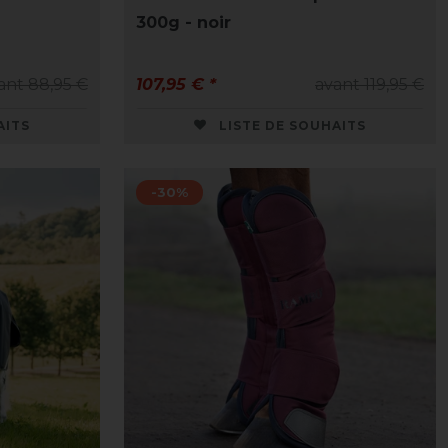
300g - noir
ant 88,95 €
107,95 € *
avant 119,95 €
AITS
LISTE DE SOUHAITS
-30%