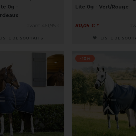
te 0g -
Lite 0g - Vert/Rouge
ordeaux
avant 461,95 €
80,05 € *
av
LISTE DE SOUHAITS
LISTE DE SOUH
-10%