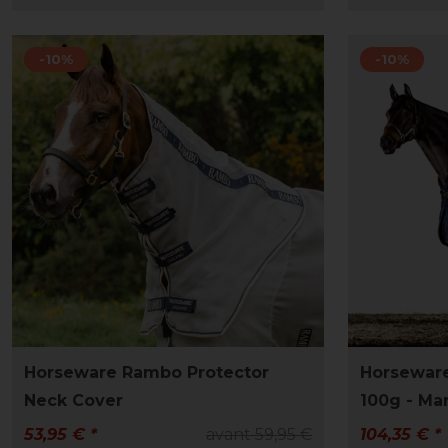
-10%
-10%
Horseware Rambo Protector
Horsewar
Neck Cover
100g - Ma
53,95 € *
avant 59,95 €
104,35 € *