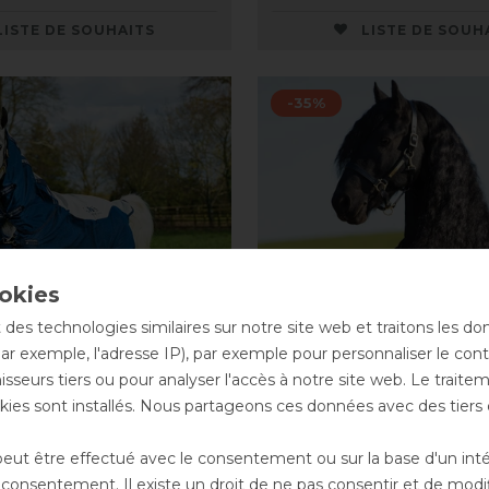
LISTE DE SOUHAITS
LISTE DE SOUH
-35%
 des technologies similaires sur notre site web et traitons les d
par exemple, l'adresse IP), par exemple pour personnaliser le cont
sseurs tiers ou pour analyser l'accès à notre site web. Le trait
ies sont installés. Nous partageons ces données avec des tie
e Rambo Summer
Horseware Rambo Stab
ut être effectué avec le consentement ou sur la base d'un intérê
rnout 0g – Navy/Grey
onsentement. Il existe un droit de ne pas consentir et de modifi