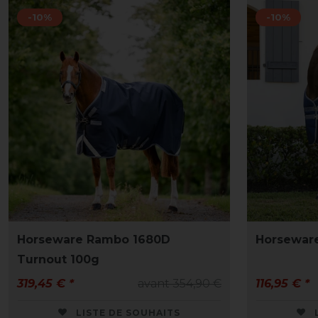
-10%
-10%
Horseware Rambo 1680D
Horseware
Turnout 100g
319,45 € *
avant 354,90 €
116,95 € *
LISTE DE SOUHAITS