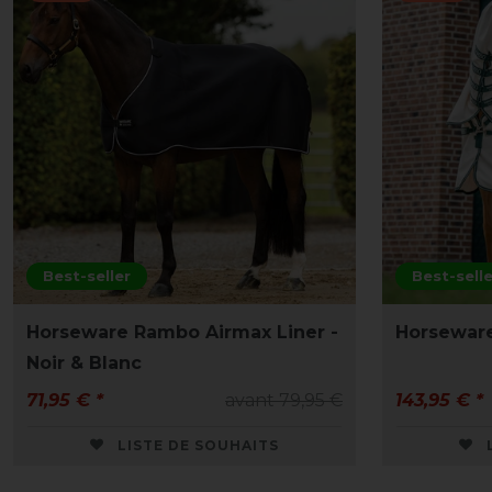
Best-seller
Best-selle
Horseware Rambo Airmax Liner -
Horsewar
Noir & Blanc
71,95 € *
avant 79,95 €
143,95 € *
LISTE DE SOUHAITS