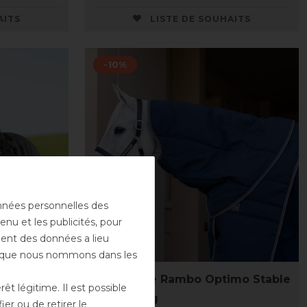
AITS
LISTE DE SOUHAITS
-10%
onnées personnelles des
enu et les publicités, pour
ement des données a lieu
rs que nous nommons dans les
le 200g
Horseware Rambo Optimo Stable
t légitime. Il est possible
Hood 200g
er ou de retirer le