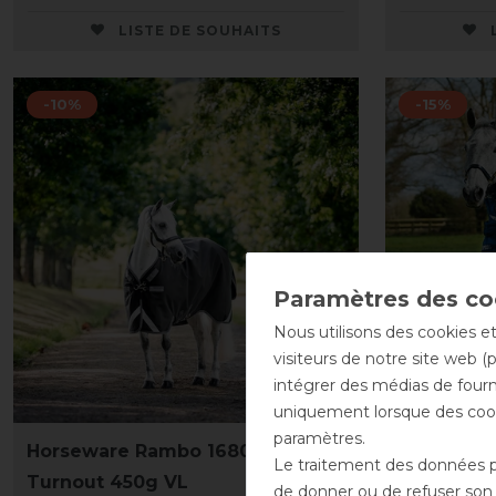
LISTE DE SOUHAITS
-10%
-15%
Nous utilisons des cookies et
visiteurs de notre site web (
intégrer des médias de fourni
uniquement lorsque des cook
paramètres.
Horseware Rambo 1680D
Horsewar
Le traitement des données pe
Turnout 450g VL
Series Tu
de donner ou de refuser son c