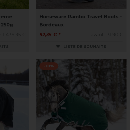
reme
Horseware Rambo Travel Boots -
 250g
Bordeaux
nt 439,95 €
92,35 € *
avant 131,90 €
AITS
LISTE DE SOUHAITS
-10%