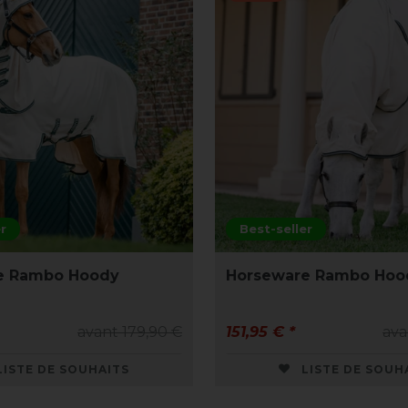
r
Best-seller
e Rambo Hoody
Horseware Rambo Hoo
avant 179,90 €
151,95 € *
ava
LISTE DE SOUHAITS
LISTE DE SOUH