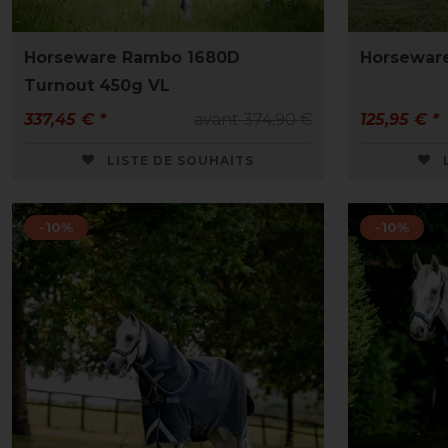
Horseware Rambo 1680D
Horsewar
Turnout 450g VL
337,45 € *
avant 374,90 €
125,95 € *
LISTE DE SOUHAITS
-10%
-10%