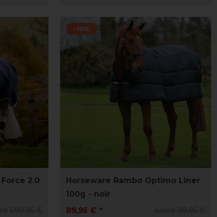
-10%
Force 2.0
Horseware Rambo Optimo Liner
100g - noir
nt 599,95 €
89,95 € *
avant 99,95 €