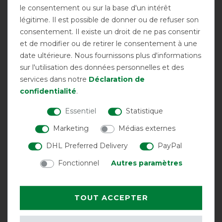
SOLDES
le consentement ou sur la base d'un intérêt
légitime. Il est possible de donner ou de refuser son
OUTLETS
consentement. Il existe un droit de ne pas consentir
et de modifier ou de retirer le consentement à une
BON D'ACHAT
date ultérieure. Nous fournissons plus d'informations
sur l'utilisation des données personnelles et des
COMPTE CLIENTS
services dans notre
Déclaration de
confidentialité
.
PAIEMENT ET FRAIS D'EXPÉDITION
Essentiel
Statistique
Marketing
Médias externes
CONSEILS
DHL Preferred Delivery
PayPal
Fonctionnel
Autres paramètres
HORSEVEN
TOUT ACCEPTER
A PROPOS DE NOUS