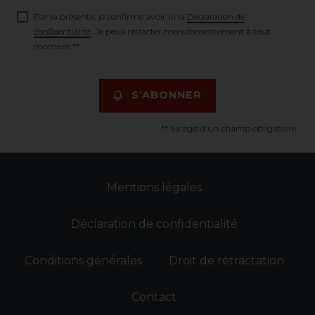
Par la présente, je confirme avoir lu la
Déclaration de
confidentialité
. Je peux rétracter mon consentement à tout
moment.**
S’ABONNER
** Il s’agit d’un champ obligatoire.
Mentions légales
Déclaration de confidentialité
Conditions générales
Droit de rétractation
Contact