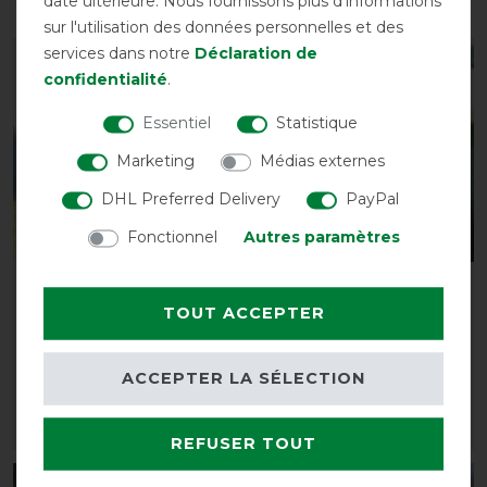
date ultérieure. Nous fournissons plus d'informations
sur l'utilisation des données personnelles et des
services dans notre
Déclaration de
-20%
-20%
confidentialité
.
Essentiel
Statistique
Marketing
Médias externes
DHL Preferred Delivery
PayPal
Fonctionnel
Autres paramètres
Busse Outdoor Fly Rug
HorSeven Couverture
SUPERB
imperméable 50g -
TOUT ACCEPTER
marine
avant 89,00 €
71,20 € *
avant 129,90 €
ACCEPTER LA SÉLECTION
103,95 € *
LISTE DE SOUHAITS
LISTE DE SOUHAITS
REFUSER TOUT