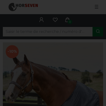
☰
0
-10%