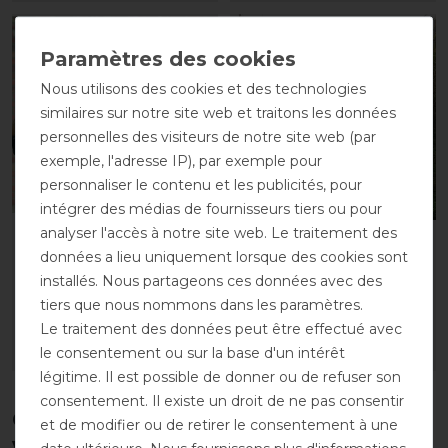
-45%
-10%
Nous utilisons des cookies et des technologies
similaires sur notre site web et traitons les données
personnelles des visiteurs de notre site web (par
exemple, l'adresse IP), par exemple pour
personnaliser le contenu et les publicités, pour
intégrer des médias de fournisseurs tiers ou pour
analyser l'accès à notre site web. Le traitement des
Weatherbeeta Stretch
WeatherBeeta Calf Coat
données a lieu uniquement lorsque des cookies sont
Neck Rug - Marine
- Noir
installés. Nous partageons ces données avec des
avant 28,95 €
avant 41,00 €
tiers que nous nommons dans les paramètres.
15,90 € *
36,85 € *
Le traitement des données peut être effectué avec
le consentement ou sur la base d'un intérêt
LISTE DE SOUHAITS
LISTE DE SOUHAITS
légitime. Il est possible de donner ou de refuser son
consentement. Il existe un droit de ne pas consentir
Ces produits pourraient également
et de modifier ou de retirer le consentement à une
vous intéresser