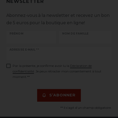
NEWSLETTER
Abonnez-vous à la newsletter et recevez un bon
de 5 euros pour la boutique en ligne!
PRÉNOM
NOM DE FAMILLE
Ceres::Template.newsletterHoneypotLabel
ADRESSE E-MAIL **
Par la présente, je confirme avoir lu la
Déclaration de
confidentialité
. Je peux rétracter mon consentement à tout
moment.**
S’ABONNER
** Il s’agit d’un champ obligatoire.