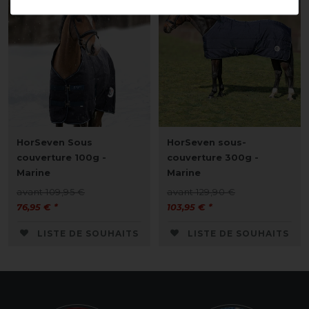
-30%
-20%
HorSeven Sous
HorSeven sous-
couverture 100g -
couverture 300g -
Marine
Marine
avant 109,95 €
avant 129,90 €
76,95 € *
103,95 € *
LISTE DE SOUHAITS
LISTE DE SOUHAITS