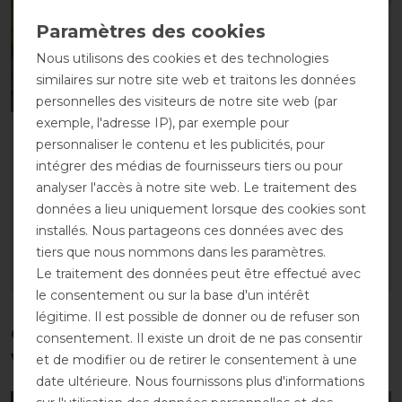
Nous utilisons des cookies et des technologies
similaires sur notre site web et traitons les données
personnelles des visiteurs de notre site web (par
exemple, l'adresse IP), par exemple pour
Guêtres Back on Track
Bucas Tail protector/bag
personnaliser le contenu et les publicités, pour
3D Brushing - noir
- marine - Protection de
intégrer des médias de fournisseurs tiers ou pour
queue
avant 59,90 €
analyser l'accès à notre site web. Le traitement des
53,90 € *
avant 32,00 €
données a lieu uniquement lorsque des cookies sont
28,80 € *
installés. Nous partageons ces données avec des
0.5
Pièce
tiers que nous nommons dans les paramètres.
Le traitement des données peut être effectué avec
LISTE DE SOUHAITS
LISTE DE SOUHAITS
le consentement ou sur la base d'un intérêt
légitime. Il est possible de donner ou de refuser son
Ces produits pourraient également
consentement. Il existe un droit de ne pas consentir
vous intéresser
et de modifier ou de retirer le consentement à une
date ultérieure. Nous fournissons plus d'informations