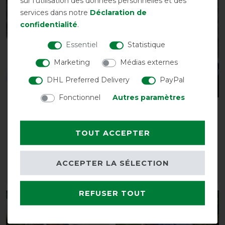
sur l'utilisation des données personnelles et des
-30%
-10%
services dans notre
Déclaration de
confidentialité
.
Essentiel
Statistique
Marketing
Médias externes
DHL Preferred Delivery
PayPal
Fonctionnel
Autres paramètres
HorSeven Sous
Bucas Riding Rug -
couverture 100g -
Marine/Argent
Marine
TOUT ACCEPTER
avant 85,00 €
avant 109,95 €
76,50 € *
76,95 € *
ACCEPTER LA SÉLECTION
LISTE DE SOUHAITS
LISTE DE SOUHAITS
REFUSER TOUT
-20%
-22%