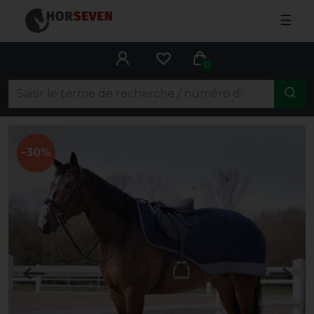
☰
0
-30%