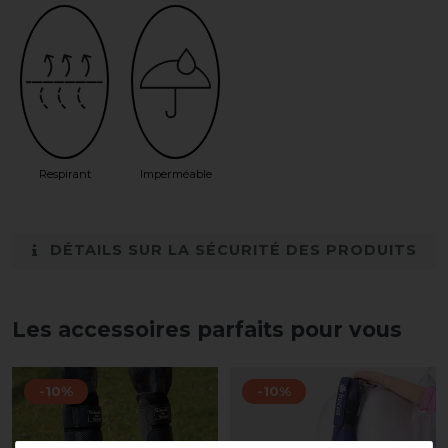
Respirant
Imperméable
DÉTAILS SUR LA SÉCURITÉ DES PRODUITS
Les accessoires parfaits pour vous
-10%
-10%