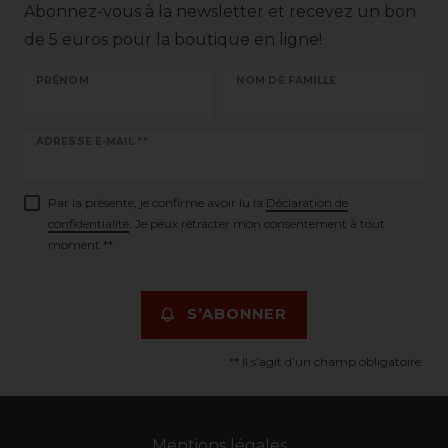
Abonnez-vous à la newsletter et recevez un bon
de 5 euros pour la boutique en ligne!
PRÉNOM
NOM DE FAMILLE
Ceres::Template.newsletterHoneypotLabel
ADRESSE E-MAIL **
Par la présente, je confirme avoir lu la
Déclaration de
confidentialité
. Je peux rétracter mon consentement à tout
moment.**
S’ABONNER
** Il s’agit d’un champ obligatoire.
Mentions légales