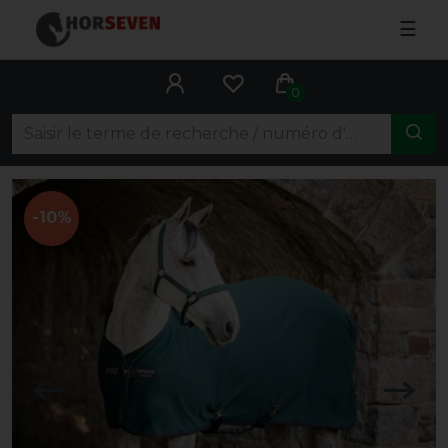
☰
0
-10%