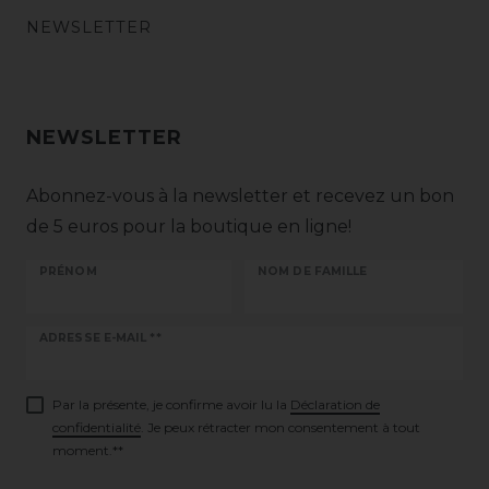
NEWSLETTER
NEWSLETTER
Abonnez-vous à la newsletter et recevez un bon
de 5 euros pour la boutique en ligne!
PRÉNOM
NOM DE FAMILLE
Ceres::Template.newsletterHoneypotLabel
ADRESSE E-MAIL **
Par la présente, je confirme avoir lu la
Déclaration de
confidentialité
. Je peux rétracter mon consentement à tout
moment.**