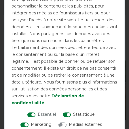
Conseils de lavage et d'entretien
personnaliser le contenu et les publicités, pour
intégrer des médias de fournisseurs tiers ou pour
analyser l'accès à notre site web. Le traitement des
données a lieu uniquement lorsque des cookies sont
DÉTAILS SUR LA SÉCURITÉ DES PRODUITS
installés. Nous partageons ces données avec des
tiers que nous nommons dans les paramètres.
Le traitement des données peut être effectué avec
Les accessoires parfaits pour vous
le consentement ou sur la base d'un intérêt
légitime. Il est possible de donner ou de refuser son
-10%
-10%
consentement. Il existe un droit de ne pas consentir
et de modifier ou de retirer le consentement à une
date ultérieure. Nous fournissons plus d'informations
sur l'utilisation des données personnelles et des
services dans notre
Déclaration de
confidentialité
.
Essentiel
Statistique
Marketing
Médias externes
kellX Rug Wash 1000ml -
Horseware Amigo