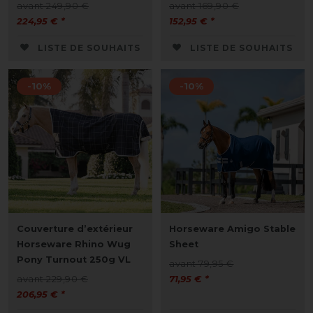
avant 249,90 €
avant 169,90 €
224,95 € *
152,95 € *
LISTE DE SOUHAITS
LISTE DE SOUHAITS
-10%
-10%
Couverture d’extérieur
Horseware Amigo Stable
Horseware Rhino Wug
Sheet
Pony Turnout 250g VL
avant 79,95 €
avant 229,90 €
71,95 € *
206,95 € *