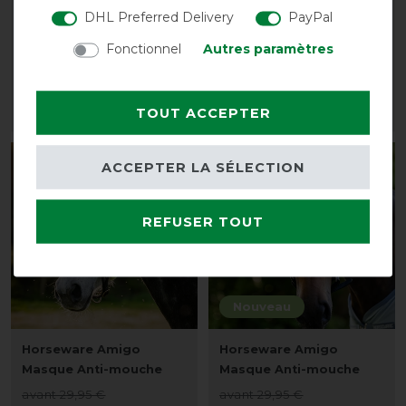
Produit de lavage
Masque Anti-mouche
DHL Preferred Delivery
PayPal
avant 15,90 €
avant 29,95 €
Fonctionnel
Autres paramètres
à partir de 13,45 € *
26,95 € *
1
Litre
| 14,30 € / Litre
TOUT ACCEPTER
LISTE DE SOUHAITS
LISTE DE SOUHAITS
-10%
-10%
ACCEPTER LA SÉLECTION
REFUSER TOUT
Nouveau
Horseware Amigo
Horseware Amigo
Masque Anti-mouche
Masque Anti-mouche
avant 29,95 €
avant 29,95 €