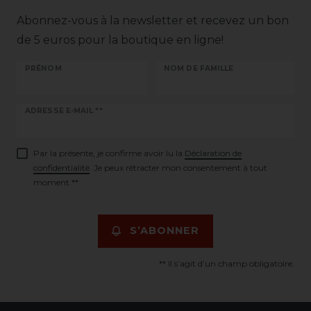
Abonnez-vous à la newsletter et recevez un bon
de 5 euros pour la boutique en ligne!
PRÉNOM
NOM DE FAMILLE
Ceres::Template.newsletterHoneypotLabel
ADRESSE E-MAIL **
Par la présente, je confirme avoir lu la
Déclaration de
confidentialité
. Je peux rétracter mon consentement à tout
moment.**
S’ABONNER
** Il s’agit d’un champ obligatoire.