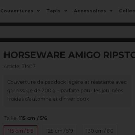
Couvertures
Tapis
Accessoires
Colle
HORSEWARE AMIGO RIPSTO
-10%
Article
:
31407
Couverture de paddock légère et résistante avec
garnissage de 200 g – parfaite pour les journées
froides d'automne et d'hiver doux
Taille:
115 cm / 5'6
115 cm / 5'6
125 cm / 5'9
130 cm / 6'0