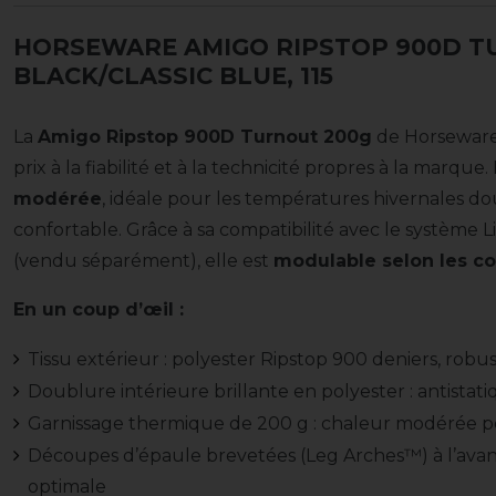
HORSEWARE AMIGO RIPSTOP 900D T
BLACK/CLASSIC BLUE, 115
La
Amigo Ripstop 900D Turnout 200g
de Horseware 
prix à la fiabilité et à la technicité propres à la marque
modérée
, idéale pour les températures hivernales do
confortable. Grâce à sa compatibilité avec le système
(vendu séparément), elle est
modulable selon les co
En un coup d’œil :
Tissu extérieur : polyester Ripstop 900 deniers, robu
Doublure intérieure brillante en polyester : antistat
Garnissage thermique de 200 g : chaleur modérée po
Découpes d’épaule brevetées (Leg Arches™) à l’av
optimale