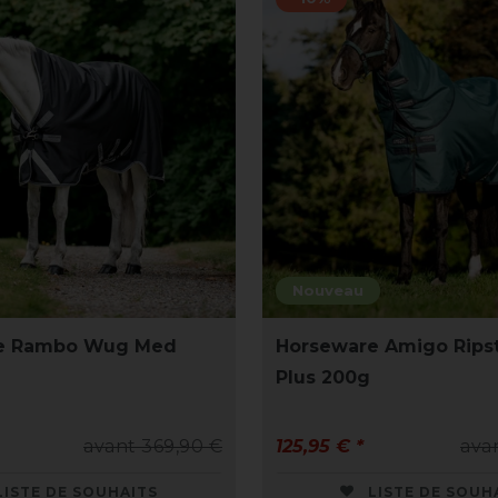
Nouveau
e Rambo Wug Med
Horseware Amigo Rips
Plus 200g
avant 369,90 €
125,95 € *
ava
LISTE DE SOUHAITS
LISTE DE SOUH