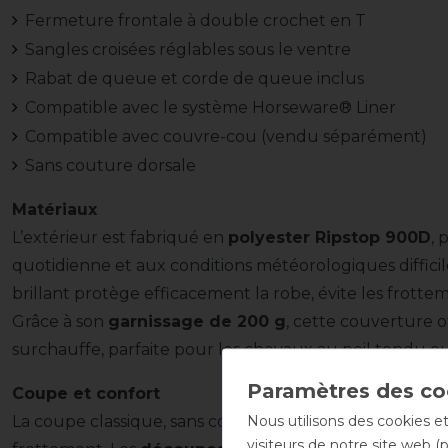
Fermeture frontale à double crochet en T
Sangles croisées réglables sous le ventre
Rabat de queue et corde de queue inclus
Compatible avec le système Horseware® Liner
Compatible avec couvre-cou (vendu séparément)
Sans couture dorsale
Matériaux
L’extérieur est fabriqué en
polyester Ripstop 900D
, 
quotidienne et aux conditions météorologiques difficil
brillant protège efficacement la robe, évite les frottem
Grâce à son
garnissage de 200 g
, cette couverture o
surchauffe, parfaite pour les chevaux au poil tondu ou 
Coupe et confort
Nous utilisons des cookies et
La coupe classique, sans couture dorsale, assure un bo
visiteurs de notre site web (