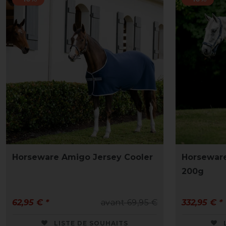
Horseware Amigo Jersey Cooler
Horsewar
200g
62,95 € *
avant 69,95 €
332,95 € *
LISTE DE SOUHAITS