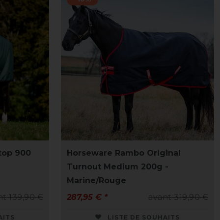
top 900
Horseware Rambo Original
Turnout Medium 200g -
Marine/Rouge
nt 139,90 €
287,95 € *
avant 319,90 €
AITS
LISTE DE SOUHAITS