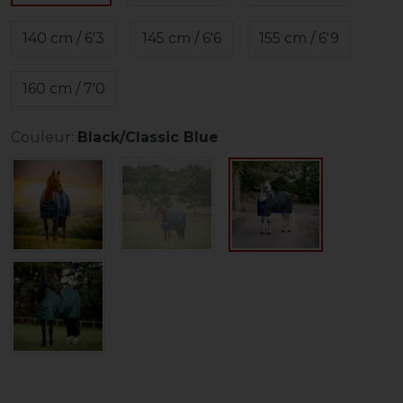
140 cm / 6'3
145 cm / 6'6
155 cm / 6'9
160 cm / 7'0
Couleur:
Black/Classic Blue