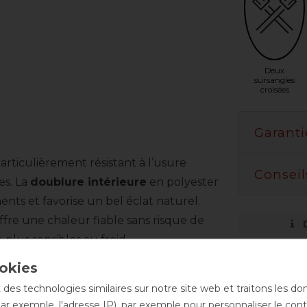
Deux
sursangles
croisées
Garanti
particulièrement résistant à l’usure
Conseil
es. La
doublure intérieure
en polyester
ents et favorise un bel éclat naturel.
ffre une chaleur fiable sans risque de
plus sensibles au froid.
 des technologies similaires sur notre site web et traitons les d
n ajustement et réduit les points de
par exemple, l'adresse IP), par exemple pour personnaliser le cont