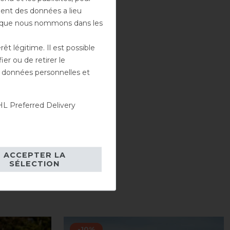
ement des données a lieu
rs que nous nommons dans les
t légitime. Il est possible
er ou de retirer le
es données personnelles et
L Preferred Delivery
ACCEPTER LA
SÉLECTION
-10%