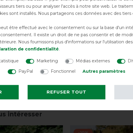
tent une grande liberté de
sseurs tiers ou pour analyser l'accès à notre site web. Le trait
paules. Le
rabat de queue
protège
ies sont installés. Nous partageons ces données avec des tie
ut être effectué avec le consentement ou sur la base d'un intérê
onsentement. Il existe un droit de ne pas consentir et de modifi
ts en T en métal
. Sous le ventre,
deux
rieure. Nous fournissons plus d'informations sur l'utilisation d
tion fiable, complétée par un
cordon de
aration de confidentialité
.
tatistique
Marketing
Médias externes
DH
st une couverture hivernale
PayPal
Fonctionnel
Autres paramètres
 utilisation quotidienne à l’écurie ou au
R
REFUSER TOUT
us intéresser
-10%