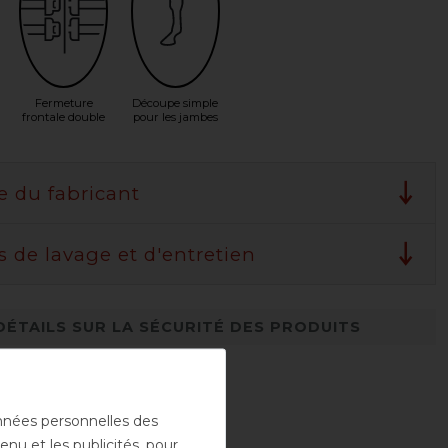
Fermeture
Découpe simple
frontale double
pour les jambes
e du fabricant
s de lavage et d'entretien
DÉTAILS SUR LA SÉCURITÉ DES PRODUITS
onnées personnelles des
enu et les publicités, pour