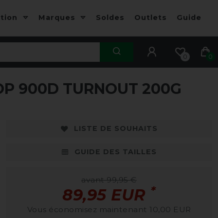
ction
Marques
Soldes
Outlets
Guide
0
0
P 900D TURNOUT 200G
-10%
-
LISTE DE SOUHAITS
GUIDE DES TAILLES
avant 99,95 €
*
89,95 EUR
Vous économisez maintenant 10,00 EUR