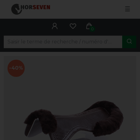
☰
0
-40%