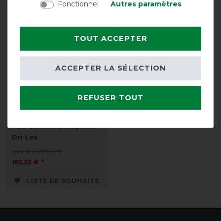
Fonctionnel
Autres paramètres
-10%
TOUT ACCEPTER
ACCEPTER LA SÉLECTION
REFUSER TOUT
Acavallo Therapeutic Gel
Pad Cut Out Sheepskin
Dri-Lex
avant 202,50 €
182,25 € *
LISTE DE SOUHAITS