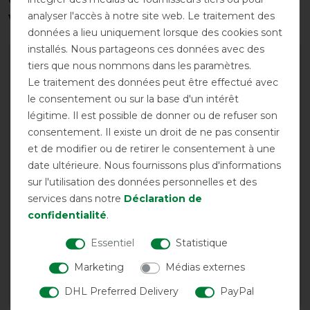
vous intéresser
analyser l'accès à notre site web. Le traitement des
données a lieu uniquement lorsque des cookies sont
installés. Nous partageons ces données avec des
-10%
-10%
tiers que nous nommons dans les paramètres.
Le traitement des données peut être effectué avec
le consentement ou sur la base d'un intérêt
légitime. Il est possible de donner ou de refuser son
consentement. Il existe un droit de ne pas consentir
et de modifier ou de retirer le consentement à une
date ultérieure. Nous fournissons plus d'informations
sur l'utilisation des données personnelles et des
services dans notre
Déclaration de
Acavallo gel pad
Acavallo Therapeutic Gel
confidentialité
.
Therapeutic 1/2 edge
Pad Cut Out Sheepskin
lambskin - noir
Dri-Lex
Essentiel
Statistique
avant 164,50 €
avant 202,50 €
Marketing
Médias externes
148,05 € *
182,25 € *
DHL Preferred Delivery
PayPal
LISTE DE SOUHAITS
LISTE DE SOUHAITS