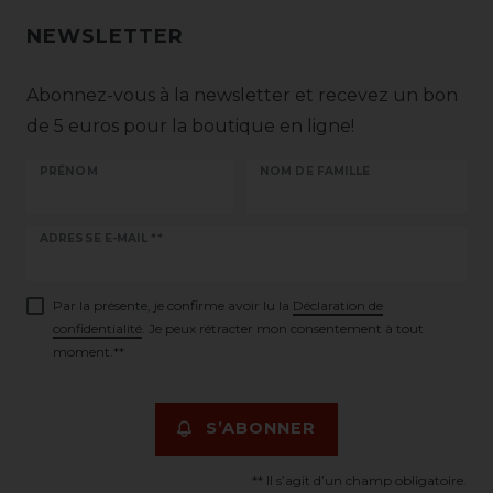
NEWSLETTER
Abonnez-vous à la newsletter et recevez un bon
de 5 euros pour la boutique en ligne!
PRÉNOM
NOM DE FAMILLE
Ceres::Template.newsletterHoneypotLabel
ADRESSE E-MAIL **
Par la présente, je confirme avoir lu la
Déclaration de
confidentialité
. Je peux rétracter mon consentement à tout
moment.**
S’ABONNER
** Il s’agit d’un champ obligatoire.