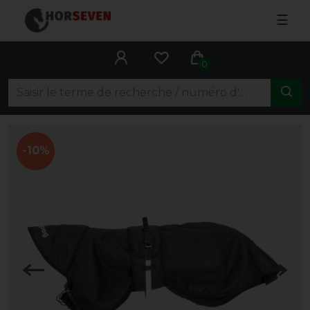
☰
0
-10%