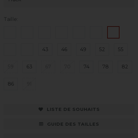
Taille:
43
46
49
52
55
59
63
67
70
74
78
82
86
91
LISTE DE SOUHAITS
GUIDE DES TAILLES