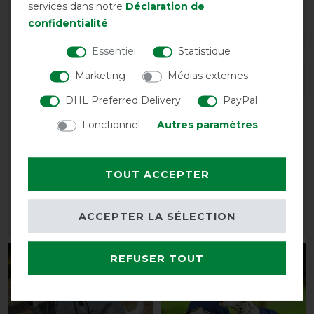
services dans notre
Déclaration de
confidentialité
.
Essentiel
Statistique
Marketing
Médias externes
Best-seller
DHL Preferred Delivery
PayPal
Back on Track
Horseware Cordon de
Fonctionnel
Autres paramètres
couverture tous temps
queue élastique
pour chiens doublée
recouvert de PVC - Pièce
détachée
avant 77,90 €
TOUT ACCEPTER
70,10 € *
avant 8,90 €
8,05 € *
ACCEPTER LA SÉLECTION
LISTE DE SOUHAITS
LISTE DE SOUHAITS
REFUSER TOUT
-10%
-13%