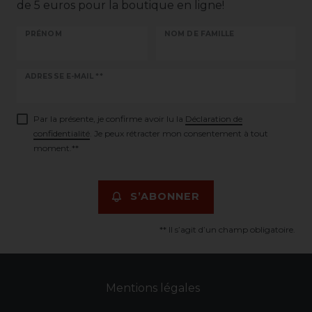
de 5 euros pour la boutique en ligne!
PRÉNOM
NOM DE FAMILLE
Ceres::Template.newsletterHoneypotLabel
ADRESSE E-MAIL **
Par la présente, je confirme avoir lu la
Déclaration de
confidentialité
. Je peux rétracter mon consentement à tout
moment.**
S’ABONNER
** Il s’agit d’un champ obligatoire.
Mentions légales