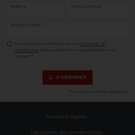
PRÉNOM
NOM DE FAMILLE
Ceres::Template.newsletterHoneypotLabel
ADRESSE E-MAIL **
Par la présente, je confirme avoir lu la
Déclaration de
confidentialité
. Je peux rétracter mon consentement à tout
moment.**
S’ABONNER
** Il s’agit d’un champ obligatoire.
Mentions légales
Déclaration de confidentialité