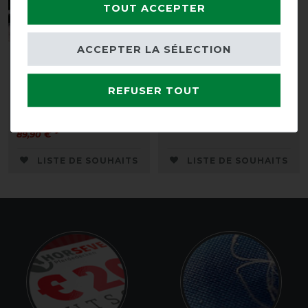
TOUT ACCEPTER
ACCEPTER LA SÉLECTION
Back on Track
Back on Track Protège-
Préparateur dorsal 100 x
dos petite taille
REFUSER TOUT
100cm
avant 64,90 €
avant 99,90 €
58,40 € *
89,90 € *
LISTE DE SOUHAITS
LISTE DE SOUHAITS