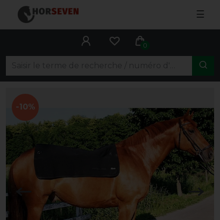
☰
0
-10%