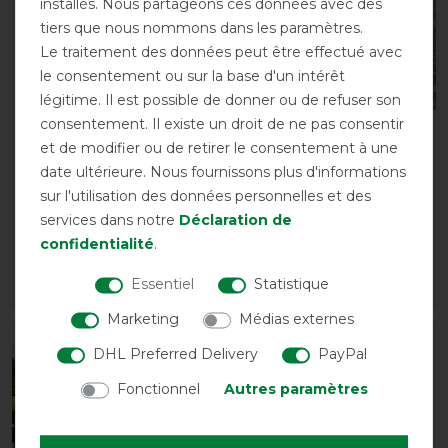
installés. Nous partageons ces données avec des
tiers que nous nommons dans les paramètres.
Le traitement des données peut être effectué avec
le consentement ou sur la base d'un intérêt
légitime. Il est possible de donner ou de refuser son
consentement. Il existe un droit de ne pas consentir
Semelles Back on Track
Back on Track
et de modifier ou de retirer le consentement à une
- noir
Protections de Box
date ultérieure. Nous fournissons plus d'informations
Royal - Une Paire - Noire
avant 9,90 €
sur l'utilisation des données personnelles et des
8,90 € *
avant 102,90 €
services dans notre
Déclaration de
92,60 € *
confidentialité
.
1
Essentiel
Statistique
LISTE DE SOUHAITS
LISTE DE SOUHAITS
Marketing
Médias externes
-10%
-10%
DHL Preferred Delivery
PayPal
Fonctionnel
Autres paramètres