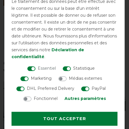
Le traitement des données peut être effectué avec
le consentement ou sur la base d'un intérêt
Protège-nuque Back on
légitime. Il est possible de donner ou de refuser son
Track - noir
consentement. Il existe un droit de ne pas consentir
avant 35,85 €
et de modifier ou de retirer le consentement à une
32,30 € *
date ultérieure. Nous fournissons plus d'informations
sur l'utilisation des données personnelles et des
LISTE DE SOUHAITS
services dans notre
Déclaration de
confidentialité
.
Ces produits pourraient également
Essentiel
Statistique
vous intéresser
Marketing
Médias externes
DHL Preferred Delivery
PayPal
-13%
Fonctionnel
Autres paramètres
TOUT ACCEPTER