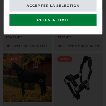
ACCEPTER LA SÉLECTION
Kentucky Horsewear
Waldhausen protection
REFUSER TOUT
Couverture de concours
de poitrine Comfort Vest
160g avec col en
- noir
fourrure claire - noir
avant 31,95 €
204,99 € *
27,75 € *
LISTE DE SOUHAITS
LISTE DE SOUHAITS
-10%
-10%