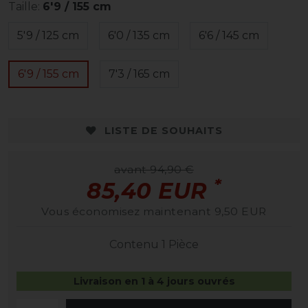
Taille:
6'9 / 155 cm
5'9 / 125 cm
6'0 / 135 cm
6'6 / 145 cm
6'9 / 155 cm
7'3 / 165 cm
LISTE DE SOUHAITS
avant 94,90 €
*
85,40 EUR
Vous économisez maintenant 9,50 EUR
Contenu
1
Pièce
Livraison en 1 à 4 jours ouvrés