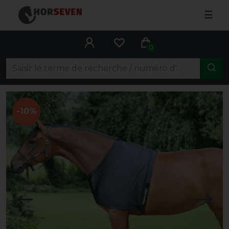
☰
0
-10%