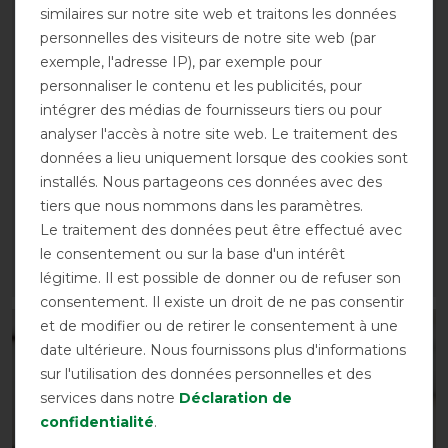
similaires sur notre site web et traitons les données
personnelles des visiteurs de notre site web (par
exemple, l'adresse IP), par exemple pour
personnaliser le contenu et les publicités, pour
intégrer des médias de fournisseurs tiers ou pour
analyser l'accès à notre site web. Le traitement des
données a lieu uniquement lorsque des cookies sont
Back on Track Protège-
Guêtres de travail Back
installés. Nous partageons ces données avec des
croix Air étroit
on Track Airflow
tiers que nous nommons dans les paramètres.
avant 77,90 €
avant 99,90 €
Le traitement des données peut être effectué avec
70,10 € *
89,90 € *
le consentement ou sur la base d'un intérêt
légitime. Il est possible de donner ou de refuser son
LISTE DE SOUHAITS
LISTE DE SOUHAITS
consentement. Il existe un droit de ne pas consentir
et de modifier ou de retirer le consentement à une
-10%
-10%
date ultérieure. Nous fournissons plus d'informations
sur l'utilisation des données personnelles et des
services dans notre
Déclaration de
confidentialité
.