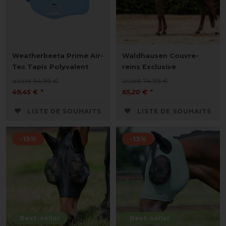
Weatherbeeta Prime Air-
Waldhausen Couvre-
Tec Tapis Polyvalent
reins Exclusive
avant 54,95 €
avant 74,95 €
49,45 € *
65,20 € *
LISTE DE SOUHAITS
LISTE DE SOUHAITS
-13%
-13%
Best-seller
Best-seller