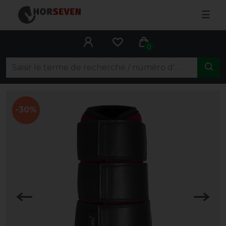
☰
0
-30%