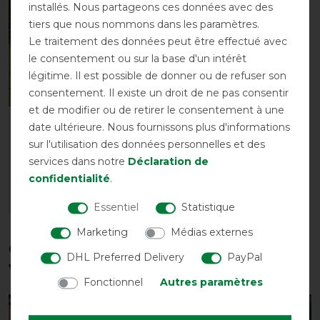
installés. Nous partageons ces données avec des
tiers que nous nommons dans les paramètres.
Le traitement des données peut être effectué avec
le consentement ou sur la base d'un intérêt
légitime. Il est possible de donner ou de refuser son
consentement. Il existe un droit de ne pas consentir
et de modifier ou de retirer le consentement à une
Bucas Buzz-Off Full
date ultérieure. Nous fournissons plus d'informations
Neck - argent/bleu
sur l'utilisation des données personnelles et des
avant 125,00 €
services dans notre
Déclaration de
112,50 € *
confidentialité
.
LISTE DE SOUHAITS
Essentiel
Statistique
Marketing
Médias externes
Ces produits pourraient également
DHL Preferred Delivery
PayPal
vous intéresser
Fonctionnel
Autres paramètres
-10%
-10%