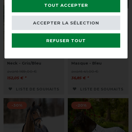
TOUT ACCEPTER
ACCEPTER LA SÉLECTION
REFUSER TOUT
Bucas Buzz-Off Rain &
Bucas Buzz-Off Delux
Neck - Gris/Bleu
Masque - Bleu
avant 169,00 €
avant 41,00 €
152,05 € *
36,85 € *
LISTE DE SOUHAITS
LISTE DE SOUHAITS
-30%
-20%