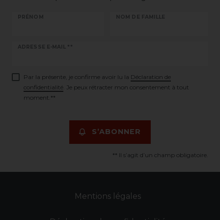
PRÉNOM
NOM DE FAMILLE
Ceres::Template.newsletterHoneypotLabel
ADRESSE E-MAIL **
Par la présente, je confirme avoir lu la
Déclaration de
confidentialité
. Je peux rétracter mon consentement à tout
moment.**
S’ABONNER
** Il s’agit d’un champ obligatoire.
Mentions légales