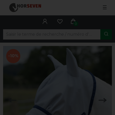
☰
0
-10%