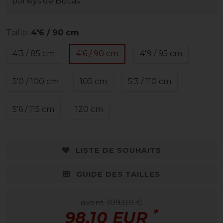
poneys de Bucas
Taille:
4'6 / 90 cm
4'3 / 85 cm
4'6 / 90 cm
4'9 / 95 cm
5'0 / 100 cm
105 cm
5'3 / 110 cm
5'6 / 115 cm
120 cm
LISTE DE SOUHAITS
GUIDE DES TAILLES
avant 109,00 €
*
98,10 EUR