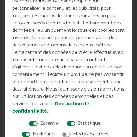
exemple, l'adresse IP), par exemple pour
personnaliser le contenu et les publicités, pour
intégrer des médias de fournisseurs tiers ou pour
Respirant
Encolure fixe
Encolure
analyser l'accès à notre site web. Le traitement des
incluse
données a lieu uniquement lorsque des cookies sont
installés. Nous partageons ces données avec des
tiers que nous nommons dans les paramètres.
Le traitement des données peut être effectué avec
le consentement ou sur la base d'un intérêt
légitime. Il est possible de donner ou de refuser son
consentement. Il existe un droit de ne pas consentir
et de modifier ou de retirer le consentement à une
Fermeture
Protection UV
date ultérieure. Nous fournissons plus d'informations
frontale simple
sur l'utilisation des données personnelles et des
services dans notre
Déclaration de
confidentialité
.
Garantie du fabricant
Essentiel
Statistique
Conseils de lavage et d'entretien
Marketing
Médias externes