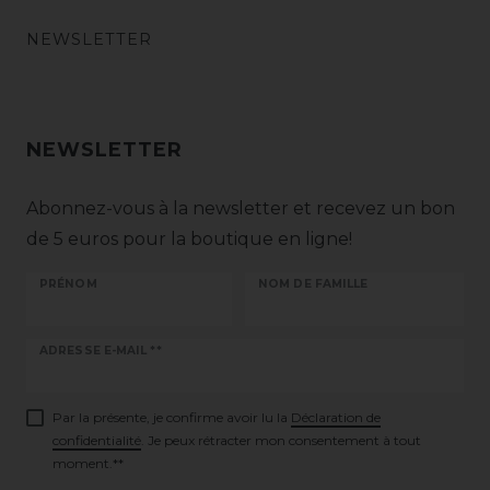
NEWSLETTER
NEWSLETTER
Abonnez-vous à la newsletter et recevez un bon
de 5 euros pour la boutique en ligne!
PRÉNOM
NOM DE FAMILLE
Ceres::Template.newsletterHoneypotLabel
ADRESSE E-MAIL **
Par la présente, je confirme avoir lu la
Déclaration de
confidentialité
. Je peux rétracter mon consentement à tout
moment.**