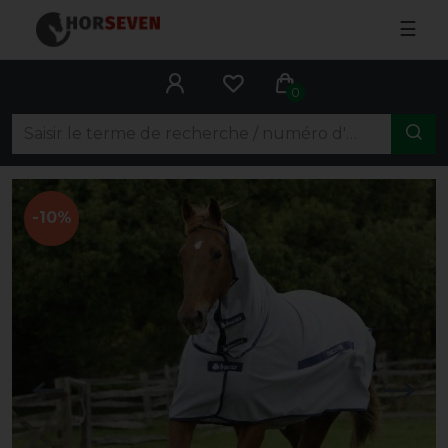
☰
0
-10%