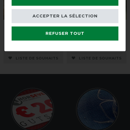
Nouveau
ACCEPTER LA SÉLECTION
Waldhausen Couverture
Horseware Rambo Fly
polaire Esperia Two
Mask Plus non traité
REFUSER TOUT
avant 49,95 €
avant 49,95 €
43,45 € *
44,95 € *
LISTE DE SOUHAITS
LISTE DE SOUHAITS