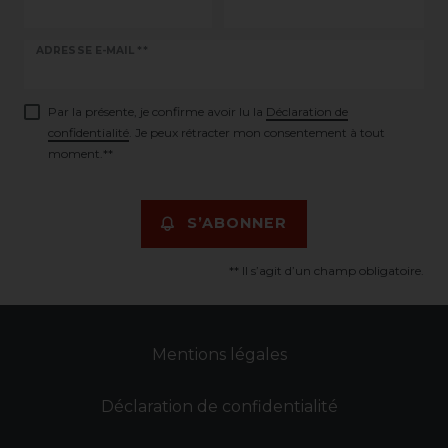
Ceres::Template.newsletterHoneypotLabel
ADRESSE E-MAIL **
Par la présente, je confirme avoir lu la
Déclaration de
confidentialité
. Je peux rétracter mon consentement à tout
moment.**
S’ABONNER
** Il s’agit d’un champ obligatoire.
Mentions légales
Déclaration de confidentialité