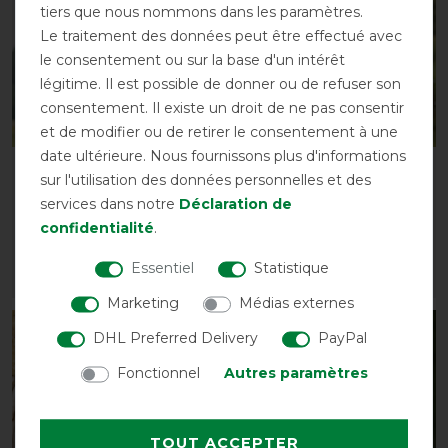
tiers que nous nommons dans les paramètres.
Le traitement des données peut être effectué avec
le consentement ou sur la base d'un intérêt
légitime. Il est possible de donner ou de refuser son
consentement. Il existe un droit de ne pas consentir
et de modifier ou de retirer le consentement à une
date ultérieure. Nous fournissons plus d'informations
Masque anti-mouches
Masque anti-mouches
sur l'utilisation des données personnelles et des
QHP avec nez amovible
QHP avec nez amovible
services dans notre
Déclaration de
avant 21,90 €
avant 21,90 €
confidentialité
.
19,75 € *
19,75 € *
Essentiel
Statistique
LISTE DE SOUHAITS
LISTE DE SOUHAITS
Marketing
Médias externes
-13%
-10%
DHL Preferred Delivery
PayPal
Fonctionnel
Autres paramètres
TOUT ACCEPTER