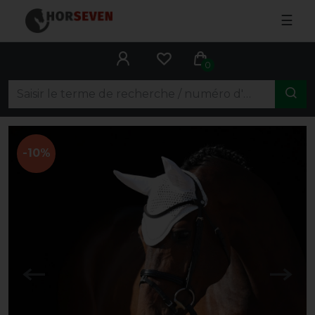
☰
0
-10%