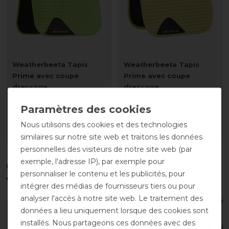
Weatherbeeta Tapis
Weatherbeeta Tapis
Prime avec coupe
Prime avec coupe
dressage
dressage
avant 44,50 €
avant 44,50 €
40,05 € *
40,05 € *
Nous utilisons des cookies et des technologies
LISTE DE SOUHAITS
LISTE DE SOUHAITS
similaires sur notre site web et traitons les données
personnelles des visiteurs de notre site web (par
exemple, l'adresse IP), par exemple pour
Ces produits pourraient également
personnaliser le contenu et les publicités, pour
vous intéresser
intégrer des médias de fournisseurs tiers ou pour
analyser l'accès à notre site web. Le traitement des
données a lieu uniquement lorsque des cookies sont
-10%
-10%
installés. Nous partageons ces données avec des