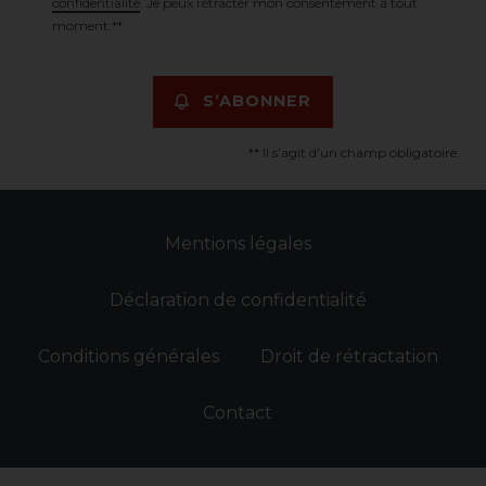
confidentialité
. Je peux rétracter mon consentement à tout
moment.**
S’ABONNER
** Il s’agit d’un champ obligatoire.
Mentions légales
Déclaration de confidentialité
Conditions générales
Droit de rétractation
Contact