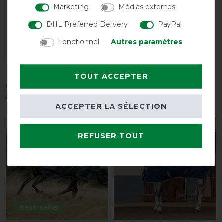
Marketing
Médias externes
Marine/Argent
avant 24,00 €
DHL Preferred Delivery
PayPal
21,60 € *
Fonctionnel
Autres paramètres
LISTE DE SOUHAITS
TOUT ACCEPTER
Ces produits pourraient également
vous intéresser
ACCEPTER LA SÉLECTION
-10%
-10%
REFUSER TOUT
Best-seller