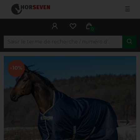
☰
0
-10%