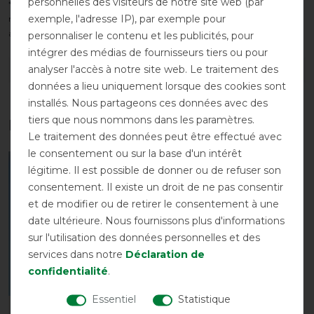
personnelles des visiteurs de notre site web (par
*La plage de température réelle dépend de nombreux facteurs,
exemple, l'adresse IP), par exemple pour
notamment : - tondu/non tondu - ensoleillement - humidité - vent -
activité du cheval
personnaliser le contenu et les publicités, pour
intégrer des médias de fournisseurs tiers ou pour
analyser l'accès à notre site web. Le traitement des
DÉTAILS SUR LA SÉCURITÉ DES PRODUITS
données a lieu uniquement lorsque des cookies sont
installés. Nous partageons ces données avec des
tiers que nous nommons dans les paramètres.
Les accessoires parfaits pour vous
Le traitement des données peut être effectué avec
le consentement ou sur la base d'un intérêt
-10%
légitime. Il est possible de donner ou de refuser son
consentement. Il existe un droit de ne pas consentir
et de modifier ou de retirer le consentement à une
date ultérieure. Nous fournissons plus d'informations
sur l'utilisation des données personnelles et des
services dans notre
Déclaration de
confidentialité
.
Essentiel
Statistique
Bucas Halfter Dublin -