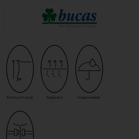
Encolure haute
Respirant
Imperméable