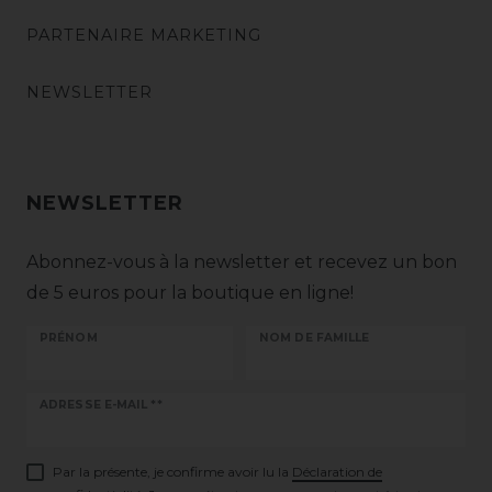
PARTENAIRE MARKETING
NEWSLETTER
NEWSLETTER
Abonnez-vous à la newsletter et recevez un bon
de 5 euros pour la boutique en ligne!
PRÉNOM
NOM DE FAMILLE
Ceres::Template.newsletterHoneypotLabel
ADRESSE E-MAIL **
Par la présente, je confirme avoir lu la
Déclaration de