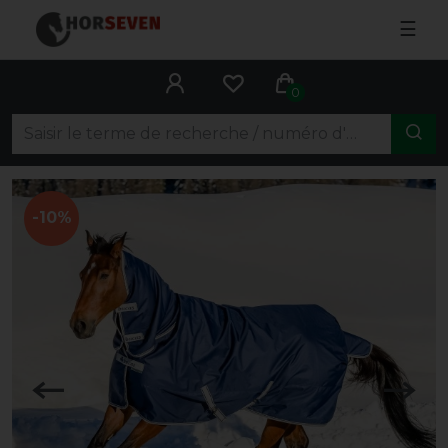
☰
0
-10%