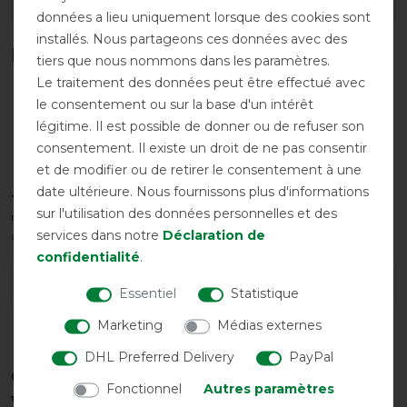
données a lieu uniquement lorsque des cookies sont
installés. Nous partageons ces données avec des
Plage de température en °C*
tiers que nous nommons dans les paramètres.
Le traitement des données peut être effectué avec
le consentement ou sur la base d'un intérêt
légitime. Il est possible de donner ou de refuser son
consentement. Il existe un droit de ne pas consentir
Zone de confort
et de modifier ou de retirer le consentement à une
date ultérieure. Nous fournissons plus d'informations
*La plage de température réelle dépend de nombreux facteurs,
sur l'utilisation des données personnelles et des
notamment : - tondu/non tondu - ensoleillement - humidité - vent -
services dans notre
Déclaration de
activité du cheval
confidentialité
.
DÉTAILS SUR LA SÉCURITÉ DES PRODUITS
Essentiel
Statistique
Marketing
Médias externes
DHL Preferred Delivery
PayPal
Ces produits pourraient également
Fonctionnel
Autres paramètres
vous intéresser