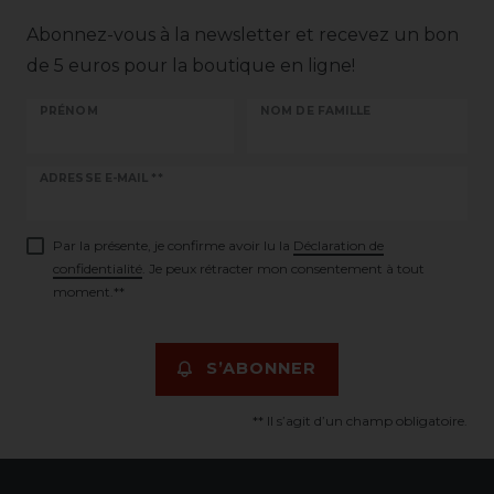
Abonnez-vous à la newsletter et recevez un bon
de 5 euros pour la boutique en ligne!
PRÉNOM
NOM DE FAMILLE
Ceres::Template.newsletterHoneypotLabel
ADRESSE E-MAIL **
Par la présente, je confirme avoir lu la
Déclaration de
confidentialité
. Je peux rétracter mon consentement à tout
moment.**
S’ABONNER
** Il s’agit d’un champ obligatoire.