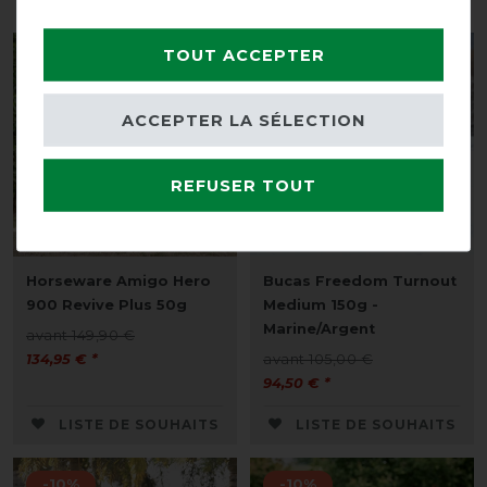
TOUT ACCEPTER
-10%
-10%
ACCEPTER LA SÉLECTION
REFUSER TOUT
Best-seller
Horseware Amigo Hero
Bucas Freedom Turnout
900 Revive Plus 50g
Medium 150g -
Marine/Argent
avant 149,90 €
134,95 € *
avant 105,00 €
94,50 € *
LISTE DE SOUHAITS
LISTE DE SOUHAITS
-10%
-10%