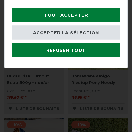
TOUT ACCEPTER
-10%
-10%
ACCEPTER LA SÉLECTION
REFUSER TOUT
Best-seller
Bucas Irish Turnout
Horseware Amigo
Extra 300g - noir/or
Ripstop Pony Hoody
avant 155,00 €
avant 129,90 €
139,50 € *
116,95 € *
LISTE DE SOUHAITS
LISTE DE SOUHAITS
-10%
-10%