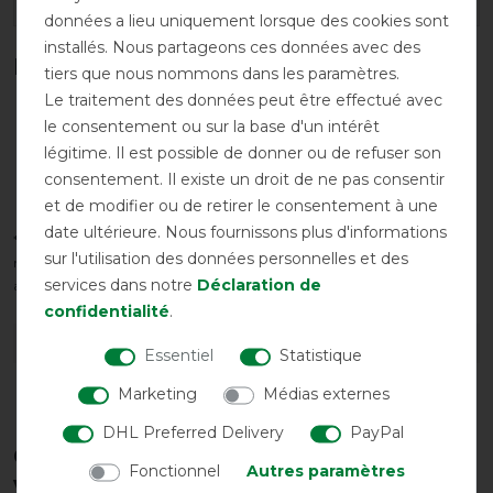
données a lieu uniquement lorsque des cookies sont
installés. Nous partageons ces données avec des
Plage de température en °C*
tiers que nous nommons dans les paramètres.
Le traitement des données peut être effectué avec
le consentement ou sur la base d'un intérêt
légitime. Il est possible de donner ou de refuser son
consentement. Il existe un droit de ne pas consentir
Zone de confort
et de modifier ou de retirer le consentement à une
date ultérieure. Nous fournissons plus d'informations
*La plage de température réelle dépend de nombreux facteurs,
sur l'utilisation des données personnelles et des
notamment : - tondu/non tondu - ensoleillement - humidité - vent -
services dans notre
Déclaration de
activité du cheval
confidentialité
.
DÉTAILS SUR LA SÉCURITÉ DES PRODUITS
Essentiel
Statistique
Marketing
Médias externes
DHL Preferred Delivery
PayPal
Ces produits pourraient également
Fonctionnel
Autres paramètres
vous intéresser