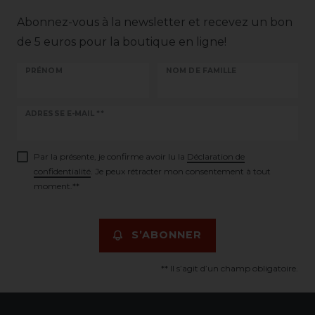
Abonnez-vous à la newsletter et recevez un bon
de 5 euros pour la boutique en ligne!
PRÉNOM
NOM DE FAMILLE
Ceres::Template.newsletterHoneypotLabel
ADRESSE E-MAIL **
Par la présente, je confirme avoir lu la
Déclaration de
confidentialité
. Je peux rétracter mon consentement à tout
moment.**
S’ABONNER
** Il s’agit d’un champ obligatoire.