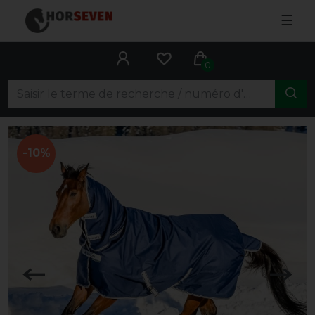
☰
0
-10%