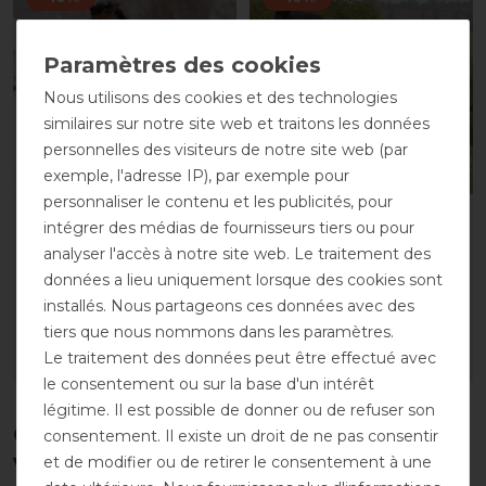
Nous utilisons des cookies et des technologies
similaires sur notre site web et traitons les données
personnelles des visiteurs de notre site web (par
Best-seller
exemple, l'adresse IP), par exemple pour
personnaliser le contenu et les publicités, pour
Bucas Irish Turnout
Bucas Irish Turnout
intégrer des médias de fournisseurs tiers ou pour
Extra 300g - noir/or
Light 50g Classic 1200D
analyser l'accès à notre site web. Le traitement des
- noir/or
avant 155,00 €
données a lieu uniquement lorsque des cookies sont
139,50 € *
avant 129,00 €
installés. Nous partageons ces données avec des
116,10 € *
tiers que nous nommons dans les paramètres.
Le traitement des données peut être effectué avec
LISTE DE SOUHAITS
LISTE DE SOUHAITS
le consentement ou sur la base d'un intérêt
légitime. Il est possible de donner ou de refuser son
Ces produits pourraient également
consentement. Il existe un droit de ne pas consentir
vous intéresser
et de modifier ou de retirer le consentement à une