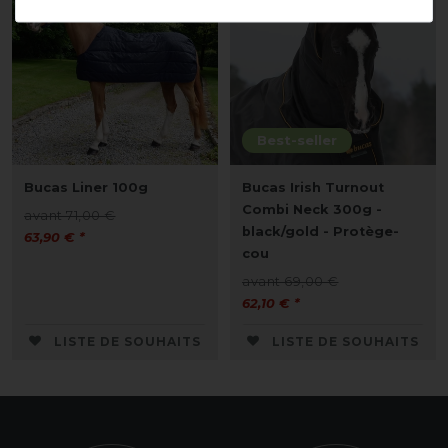
Best-seller
Bucas Liner 100g
Bucas Irish Turnout
Combi Neck 300g -
avant 71,00 €
black/gold - Protège-
63,90 € *
cou
avant 69,00 €
62,10 € *
LISTE DE SOUHAITS
LISTE DE SOUHAITS