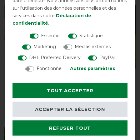
date ultérieure. Nous fournissons plus d'informations
sur l'utilisation des données personnelles et des
-10%
-10%
services dans notre
Déclaration de
confidentialité
.
Essentiel
Statistique
Marketing
Médias externes
DHL Preferred Delivery
PayPal
Fonctionnel
Autres paramètres
Bucas Irish Turnout
Bucas Irish Turnout 100g
Medium 150g Classic -
avant 139,00 €
TOUT ACCEPTER
noir/or
125,10 € *
avant 145,00 €
130,50 € *
ACCEPTER LA SÉLECTION
LISTE DE SOUHAITS
LISTE DE SOUHAITS
REFUSER TOUT
-10%
-10%