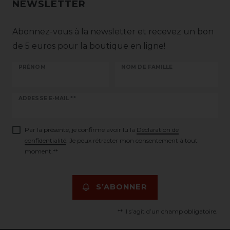
NEWSLETTER
Abonnez-vous à la newsletter et recevez un bon
de 5 euros pour la boutique en ligne!
PRÉNOM
NOM DE FAMILLE
Ceres::Template.newsletterHoneypotLabel
ADRESSE E-MAIL **
Par la présente, je confirme avoir lu la
Déclaration de
confidentialité
. Je peux rétracter mon consentement à tout
moment.**
S’ABONNER
** Il s’agit d’un champ obligatoire.