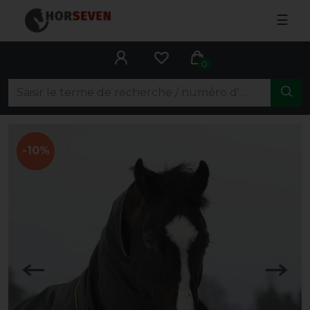
☰
0
-10%