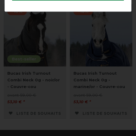
-10%
-10%
Best-seller
Bucas Irish Turnout
Bucas Irish Turnout
Combi Neck 0g - noir/or
Combi Neck 0g -
- Couvre-cou
marine/or - Couvre-cou
avant 59,00 €
avant 59,00 €
53,10 € *
53,10 € *
LISTE DE SOUHAITS
LISTE DE SOUHAITS