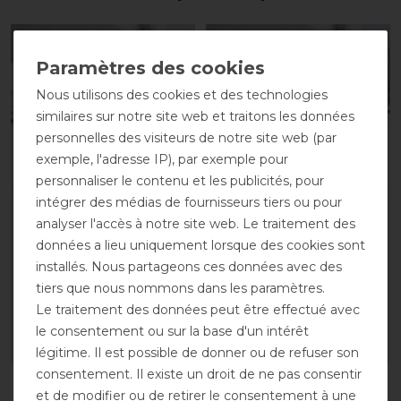
-10%
-10%
Nous utilisons des cookies et des technologies
similaires sur notre site web et traitons les données
personnelles des visiteurs de notre site web (par
exemple, l'adresse IP), par exemple pour
personnaliser le contenu et les publicités, pour
Best-seller
intégrer des médias de fournisseurs tiers ou pour
analyser l'accès à notre site web. Le traitement des
Bucas Irish Turnout
Bucas Irish Turnout
données a lieu uniquement lorsque des cookies sont
Extra 300g Pony 1200D -
Extra 300g - noir/or
installés. Nous partageons ces données avec des
noir/or
avant 155,00 €
tiers que nous nommons dans les paramètres.
avant 119,00 €
139,50 € *
Le traitement des données peut être effectué avec
107,10 € *
le consentement ou sur la base d'un intérêt
LISTE DE SOUHAITS
LISTE DE SOUHAITS
légitime. Il est possible de donner ou de refuser son
consentement. Il existe un droit de ne pas consentir
et de modifier ou de retirer le consentement à une