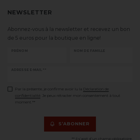
NEWSLETTER
Abonnez-vous à la newsletter et recevez un bon
de 5 euros pour la boutique en ligne!
PRÉNOM
NOM DE FAMILLE
Ceres::Template.newsletterHoneypotLabel
ADRESSE E-MAIL **
Par la présente, je confirme avoir lu la
Déclaration de
confidentialité
. Je peux rétracter mon consentement à tout
moment.**
S’ABONNER
** Il s’agit d’un champ obligatoire.