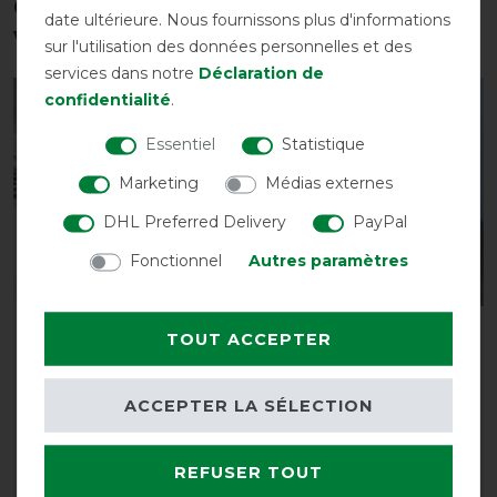
Ces produits pourraient également
date ultérieure. Nous fournissons plus d'informations
vous intéresser
sur l'utilisation des données personnelles et des
services dans notre
Déclaration de
confidentialité
.
-10%
-10%
Essentiel
Statistique
Marketing
Médias externes
DHL Preferred Delivery
PayPal
Fonctionnel
Autres paramètres
Bucas Irish Turnout 0g
Bucas Irish Turnout
TOUT ACCEPTER
Combi Neck 300g -
avant 125,00 €
Marine/Or - Couvre-cou
112,50 € *
ACCEPTER LA SÉLECTION
avant 69,00 €
62,10 € *
REFUSER TOUT
LISTE DE SOUHAITS
LISTE DE SOUHAITS