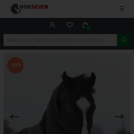
☰
0
-10%