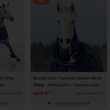
-10%
ght 50g
Bucas Irish Turnout Combi Neck
/or
300g - Marine/Or - Couvre-cou
nt 129,00 €
62,10 € *
avant 69,00 €
AITS
LISTE DE SOUHAITS