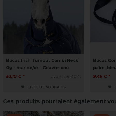
Bucas Irish Turnout Combi Neck
Bucas Cor
0g - marine/or - Couvre-cou
paire, ble
53,10 € *
avant 59,00 €
9,45 € *
LISTE DE SOUHAITS
Ces produits pourraient également vo