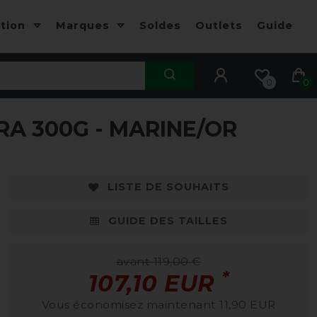
ction
Marques
Soldes
Outlets
Guide
0
0
RA 300G - MARINE/OR
-10%
-
LISTE DE SOUHAITS
GUIDE DES TAILLES
avant 119,00 €
*
107,10 EUR
Vous économisez maintenant 11,90 EUR