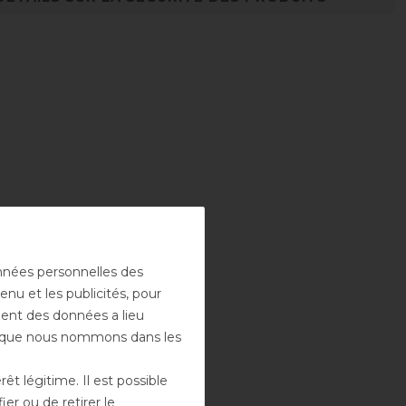
onnées personnelles des
enu et les publicités, pour
ement des données a lieu
rs que nous nommons dans les
t légitime. Il est possible
er ou de retirer le