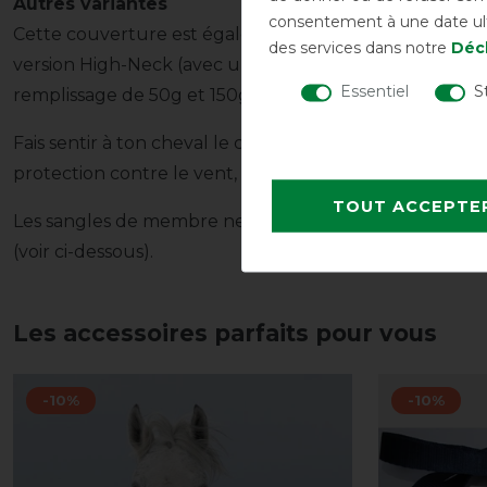
Autres variantes
consentement à une date ulté
Cette couverture est également disponible dans notre
des services dans notre
Décl
version High-Neck (avec une encolure plus haute) et
Essentiel
S
remplissage de 50g et 150g (voir ci-dessous).
Fais sentir à ton cheval le confort d'une couverture Bu
protection contre le vent, la pluie et le froid.
TOUT ACCEPTE
Les sangles de membre ne sont pas comprises dans la li
(voir ci-dessous).
Les accessoires parfaits pour vous
-10%
-10%