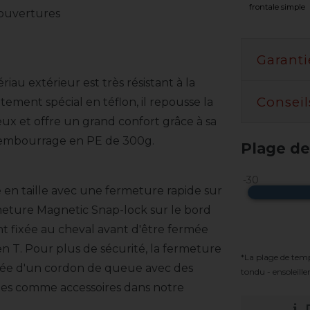
frontale simple
couvertures
Garanti
iau extérieur est très résistant à la
Conseil
êtement spécial en téflon, il repousse la
yeux et offre un grand confort grâce à sa
 rembourrage en PE de 300g.
Plage de
 en taille avec une fermeture rapide sur
rmeture Magnetic Snap-lock sur le bord
nt fixée au cheval avant d'être fermée
en T. Pour plus de sécurité, la fermeture
*La plage de tem
otée d'un cordon de queue avec des
tondu - ensoleill
bles comme accessoires dans notre