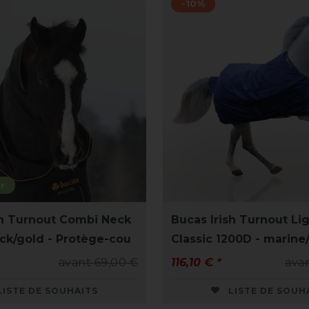
-10%
r
sh Turnout Combi Neck
Bucas Irish Turnout Li
ack/gold - Protège-cou
Classic 1200D - marine
avant 69,00 €
116,10 € *
ava
LISTE DE SOUHAITS
LISTE DE SOUH