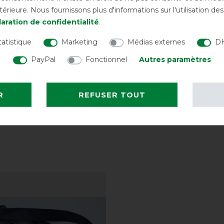
rieure. Nous fournissons plus d'informations sur l'utilisation d
 boutique en d'autres couleurs, en
aration de confidentialité
.
 en tant que couverture de pré avec un
tatistique
Marketing
Médias externes
DH
PayPal
Fonctionnel
Autres paramètres
cas Irish Turnout ! Celle-ci garantit une
R
REFUSER TOUT
vraison, mais sont disponibles chez nous