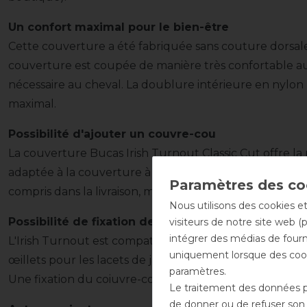
Un confort maximal pour le bien-être
Cette couverture a été fabriquée sans couture dorsale.
couverture est coupée de manière très confortable au 
nécessaire au cheval. La doublure intérieure en nylon l
maximal.
Possibilité d'ajouter un couvre-cou
La couverture Bucas Irish Turnout Classic Cut offre la p
adaptée à la couverture à l'aide de deux grandes band
compris dans la livraison, mais peut être commandé en t
Nous utilisons des cookies et
Possibilité de fixation de sous-couverture
visiteurs de notre site web (
intégrer des médias de fourni
L'Irish Turnout est compatible avec tous les quilts et co
uniquement lorsque des cook
œillets pour les lacets de jambe et la bande Velcro pou
paramètres.
Une fixation du coiuvre-cou et de la sous-couverture e
Le traitement des données pe
de donner ou de refuser son c