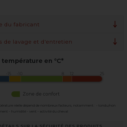
e du fabricant
s de lavage et d'entretien
 température en °C*
Zone de confort
pérature réelle dépend de nombreux facteurs, notamment : - tondu/non
ement - humidité - vent - activité du cheval
DÉTAILS SUR LA SÉCURITÉ DES PRODUITS