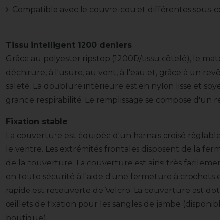
Compatible avec le couvre-cou et différentes sous-
Tissu intelligent 1200 deniers
Grâce au polyester ripstop (1200D/tissu côtelé), le matér
déchirure, à l'usure, au vent, à l'eau et, grâce à un rev
saleté. La doublure intérieure est en nylon lisse et so
grande respirabilité. Le remplissage se compose d'un
Fixation stable
La couverture est équipée d'un harnais croisé réglable
le ventre. Les extrémités frontales disposent de la fe
de la couverture. La couverture est ainsi très facileme
en toute sécurité à l'aide d'une fermeture à crochets 
rapide est recouverte de Velcro. La couverture est d
œillets de fixation pour les sangles de jambe (disponi
boutique).