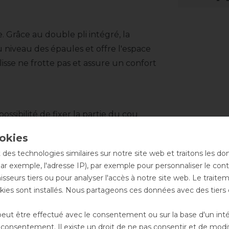
 Grâce au double pli intégré, la
niveau des épaules et offre l'espace
isse ne frotte pas et assure un confort
ossibilité de fixer la partie du cou
es Velcro. Le couvre-cou n'est pas
ant qu'accessoire (voir ci-dessous).
 des technologies similaires sur notre site web et traitons les d
par exemple, l'adresse IP), par exemple pour personnaliser le cont
sseurs tiers ou pour analyser l'accès à notre site web. Le trait
olers. Une fixation s'effectue via les
ies sont installés. Nous partageons ces données avec des tie
r la partie cou.
st possible.
ut être effectué avec le consentement ou sur la base d'un intérê
onsentement. Il existe un droit de ne pas consentir et de modifi