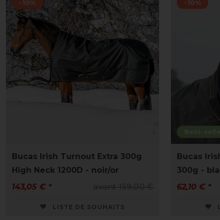
-10%
-10%
Best-selle
Bucas Irish Turnout Extra 300g
Bucas Iri
High Neck 1200D - noir/or
300g - bl
143,05 € *
avant 159,00 €
62,10 € *
LISTE DE SOUHAITS