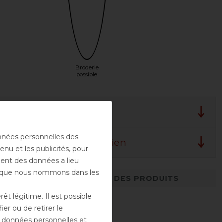
Broderie
possible
e du fabricant
onnées personnelles des
s de lavage et d'entretien
enu et les publicités, pour
ement des données a lieu
rs que nous nommons dans les
DÉTAILS SUR LA SÉCURITÉ DES PRODUITS
t légitime. Il est possible
er ou de retirer le
es données personnelles et