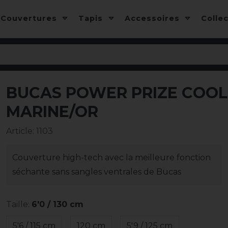
Couvertures
Tapis
Accessoires
Colle
BUCAS POWER PRIZE COOL
-15%
MARINE/OR
Article
:
1103
Couverture high-tech avec la meilleure fonction
séchante sans sangles ventrales de Bucas
Taille:
6'0 / 130 cm
5'6 / 115 cm
120 cm
5'9 / 125 cm