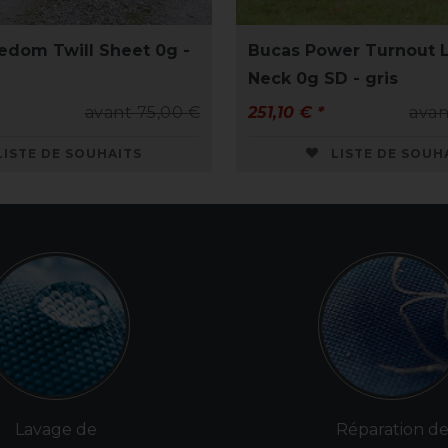
edom Twill Sheet 0g -
Bucas Power Turnout L
Neck 0g SD - gris
avant 75,00 €
251,10 € *
avan
LISTE DE SOUHAITS
LISTE DE SOUH
Lavage de
Réparation d