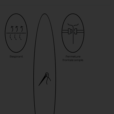
Respirant
Fermeture
frontale simple