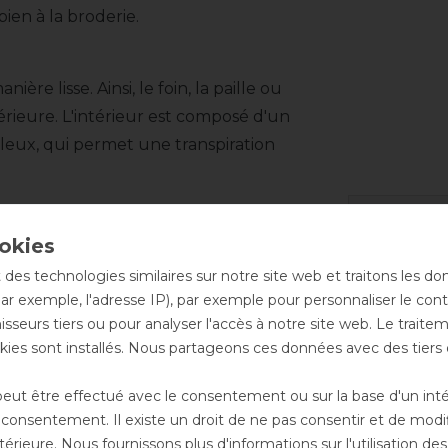
ien à la broderie.
ère lisse. Ainsi, le foin, la paille ou
térieure. L'intérieur est composé d'un
leux, qui permet une transpiration
Garanti
ture à crochet en T recouverte de Velcro
 des technologies similaires sur notre site web et traitons les d
Conseil
par exemple, l'adresse IP), par exemple pour personnaliser le cont
sseurs tiers ou pour analyser l'accès à notre site web. Le trait
e très confortable au niveau des
ies sont installés. Nous partageons ces données avec des tie
ut être effectué avec le consentement ou sur la base d'un intérê
onsentement. Il existe un droit de ne pas consentir et de modifi
rieure. Nous fournissons plus d'informations sur l'utilisation d
sûr également disponible avec des