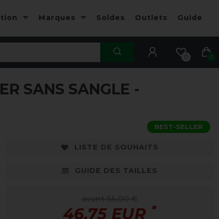
ction
Marques
Soldes
Outlets
Guide
0
0
ER SANS SANGLE -
-15%
-
BEST-SELLER
LISTE DE SOUHAITS
GUIDE DES TAILLES
avant 55,00 €
*
46,75 EUR