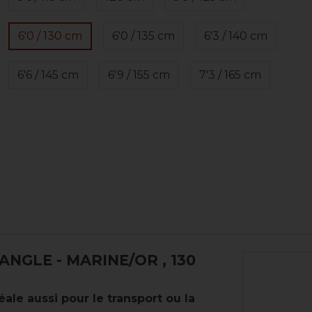
6'0 / 130 cm
6'0 / 135 cm
6'3 / 140 cm
6'6 / 145 cm
6'9 / 155 cm
7'3 / 165 cm
ANGLE - MARINE/OR
, 130
éale aussi pour le transport ou la