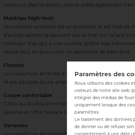
concours. Bien entendu, elle se prête également très b
Matériau high-tech
Le matériau extérieur est en polyester et est tissé de mani
d'autres saletés ne peuvent pas se fixer sur la face ex
matériau Stay-dry à une couche, gratté mais très moel
rapide tout en procurant un sentiment de bien-être.
Fixation
La couverture se ferme à l'avant à l'aide d'une ferme
et est équipée d'une simple courroie de queue.
Nous utilisons des cookies et
visiteurs de notre site web (
Coupe confortable
intégrer des médias de fourni
Grâce au double pli intégré, la couverture a une coup
uniquement lorsque des cook
paramètres.
épaules et offre l'espace nécessaire pour bouger.
Le traitement des données pe
Variantes
de donner ou de refuser son c
consentement à une date ulté
La couverture séchante Bucas Power Cooler est bien 