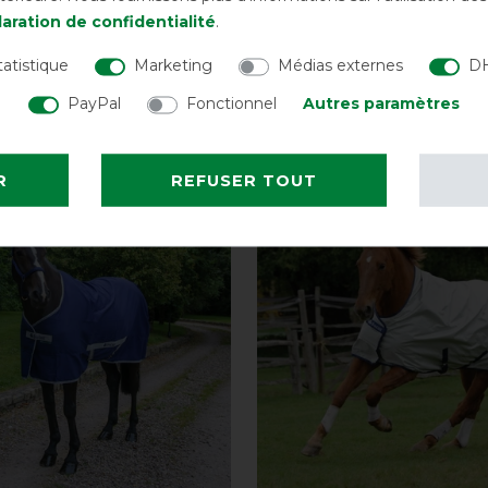
aration de confidentialité
.
coupe poney .
tatistique
Marketing
Médias externes
DH
PayPal
Fonctionnel
Autres paramètres
us intéresser
R
REFUSER TOUT
-10%