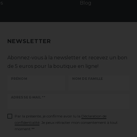
es
Blog
NEWSLETTER
Abonnez-vous à la newsletter et recevez un bon
de 5 euros pour la boutique en ligne!
PRÉNOM
NOM DE FAMILLE
Ceres::Template.newsletterHoneypotLabel
ADRESSE E-MAIL **
Par la présente, je confirme avoir lu la
Déclaration de
confidentialité
. Je peux rétracter mon consentement à tout
moment.**