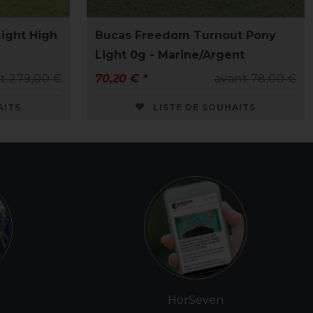
ight High
Bucas Freedom Turnout Pony
Light 0g - Marine/Argent
t 279,00 €
70,20 € *
avant 78,00 €
AITS
LISTE DE SOUHAITS
e
HorSeven