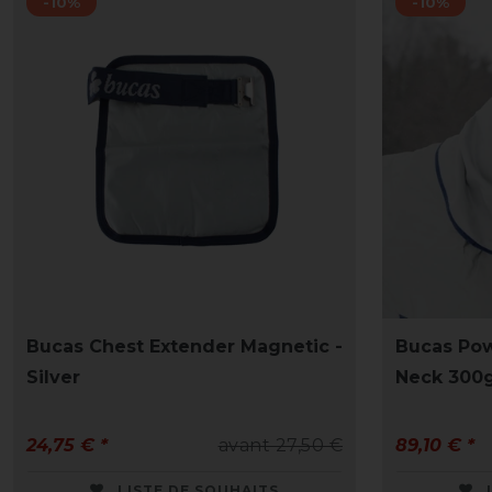
-10%
-10%
Bucas Chest Extender Magnetic -
Bucas Po
Silver
Neck 300g
24,75 € *
avant 27,50 €
89,10 € *
LISTE DE SOUHAITS