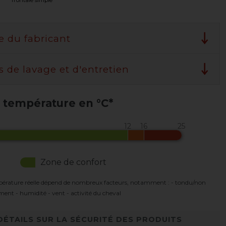
frontale simple
e du fabricant
s de lavage et d'entretien
 température en °C*
Zone de confort
pérature réelle dépend de nombreux facteurs, notamment : - tondu/non
ement - humidité - vent - activité du cheval
DÉTAILS SUR LA SÉCURITÉ DES PRODUITS