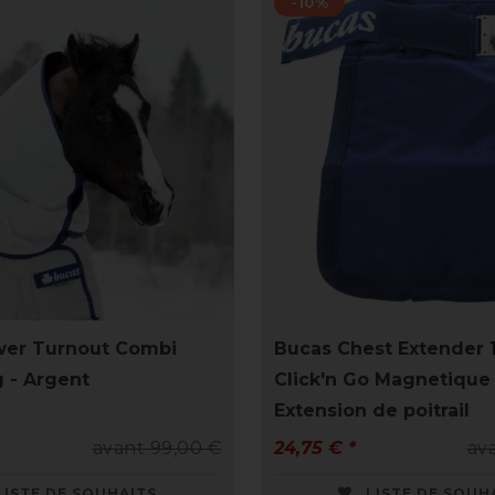
-10%
wer Turnout Combi
Bucas Chest Extender
 - Argent
Click'n Go Magnetique 
Extension de poitrail
avant 99,00 €
24,75 € *
av
LISTE DE SOUHAITS
LISTE DE SOUH