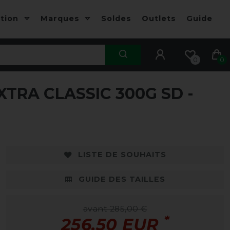
ction
Marques
Soldes
Outlets
Guide
0
0
RA CLASSIC 300G SD -
-10%
-
LISTE DE SOUHAITS
GUIDE DES TAILLES
avant 285,00 €
*
256,50 EUR