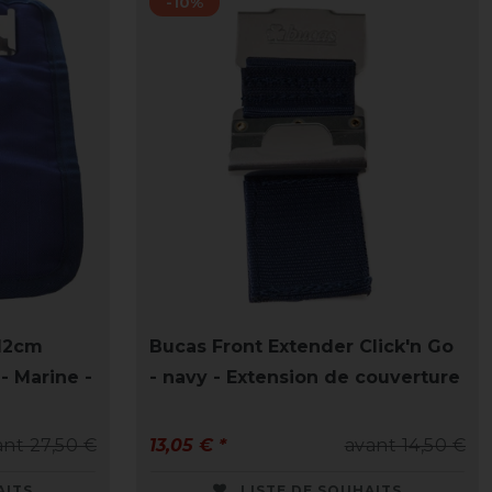
-10%
 12cm
Bucas Front Extender Click'n Go
- Marine -
- navy - Extension de couverture
ant 27,50 €
13,05 € *
avant 14,50 €
AITS
LISTE DE SOUHAITS