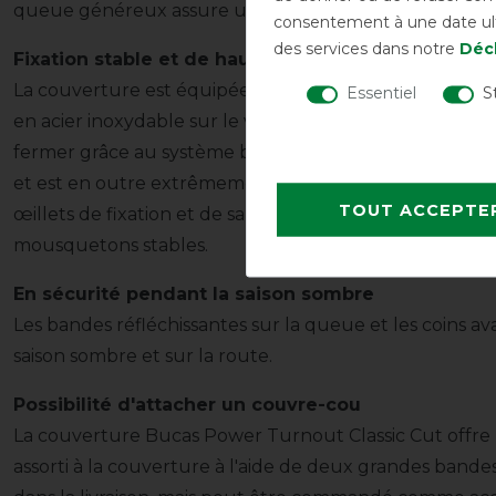
queue généreux assure une protection supplémentai
consentement à une date ulté
des services dans notre
Décl
Fixation stable et de haute qualité
La couverture est équipée d'une sangle croisée réglab
Essentiel
S
en acier inoxydable sur le ventre. La partie frontale a
fermer grâce au système breveté Bucas Click 'n Go av
et est en outre extrêmement stable. La couverture e
TOUT ACCEPTE
œillets de fixation et de sangles élastiques pour les 
mousquetons stables.
En sécurité pendant la saison sombre
Les bandes réfléchissantes sur la queue et les coins av
saison sombre et sur la route.
Possibilité d'attacher un couvre-cou
La couverture Bucas Power Turnout Classic Cut offre la
assorti à la couverture à l'aide de deux grandes bande