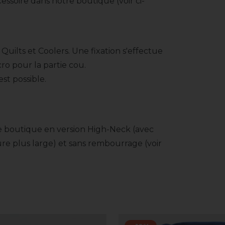
ssoire dans notre boutique (voir ci-
uilts et Coolers. Une fixation s'effectue
cro pour la partie cou.
st possible.
e boutique en version High-Neck (avec
re plus large) et sans rembourrage (voir