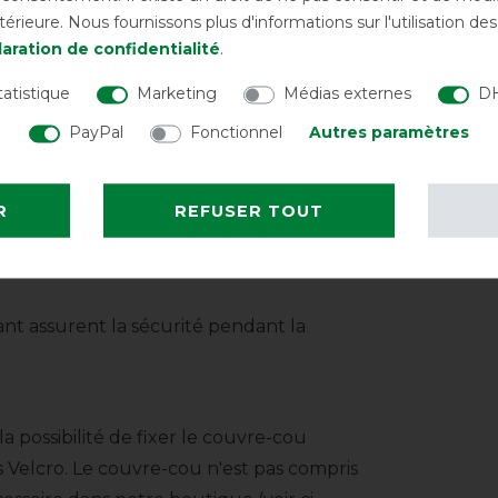
re.
rieure. Nous fournissons plus d'informations sur l'utilisation d
aration de confidentialité
.
le en taille avec des fermetures rapides
tatistique
Marketing
Médias externes
DH
vec double rembourrage est très facile à
PayPal
Fonctionnel
Autres paramètres
ec aimant Snap-lock en acier inoxydable
st dotée d'un cordon de queue avec
R
REFUSER TOUT
jambes avec deux fermetures à
ant assurent la sécurité pendant la
 possibilité de fixer le couvre-cou
s Velcro. Le couvre-cou n'est pas compris