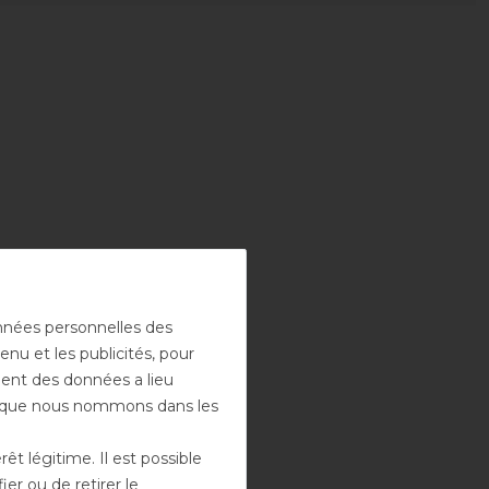
onnées personnelles des
enu et les publicités, pour
ement des données a lieu
rs que nous nommons dans les
t légitime. Il est possible
er ou de retirer le