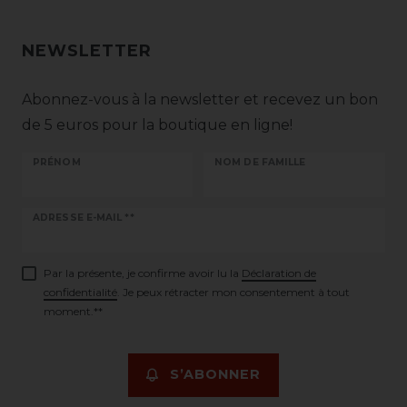
NEWSLETTER
Abonnez-vous à la newsletter et recevez un bon
de 5 euros pour la boutique en ligne!
PRÉNOM
NOM DE FAMILLE
Ceres::Template.newsletterHoneypotLabel
ADRESSE E-MAIL **
Par la présente, je confirme avoir lu la
Déclaration de
confidentialité
. Je peux rétracter mon consentement à tout
moment.**
S’ABONNER