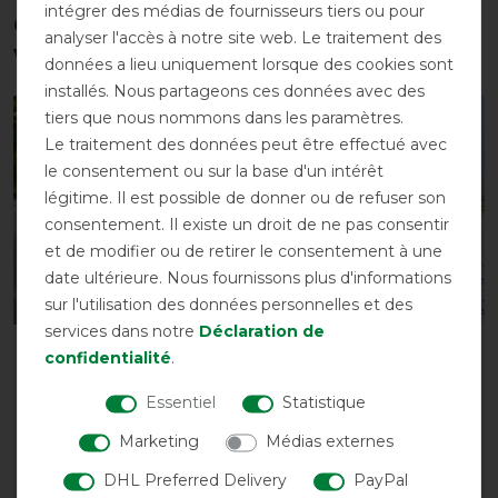
intégrer des médias de fournisseurs tiers ou pour
Ces produits pourraient également
analyser l'accès à notre site web. Le traitement des
vous intéresser
données a lieu uniquement lorsque des cookies sont
installés. Nous partageons ces données avec des
tiers que nous nommons dans les paramètres.
-13%
-15%
Le traitement des données peut être effectué avec
le consentement ou sur la base d'un intérêt
légitime. Il est possible de donner ou de refuser son
consentement. Il existe un droit de ne pas consentir
et de modifier ou de retirer le consentement à une
date ultérieure. Nous fournissons plus d'informations
sur l'utilisation des données personnelles et des
services dans notre
Déclaration de
Couverture
Couverture de reins
confidentialité
.
d'entraînement Busse
Euroriding en softshell
3D AIR PRO
Essentiel
Statistique
avant 45,95 €
avant 49,00 €
39,05 € *
Marketing
Médias externes
42,60 € *
DHL Preferred Delivery
PayPal
LISTE DE SOUHAITS
LISTE DE SOUHAITS