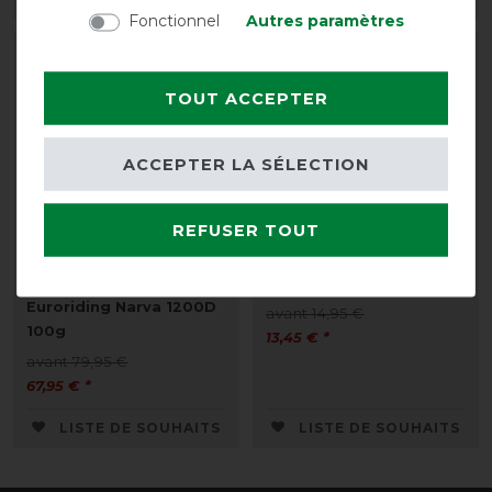
Fonctionnel
Autres paramètres
-15%
-10%
TOUT ACCEPTER
ACCEPTER LA SÉLECTION
REFUSER TOUT
Couverture d'extérieur
Sac isotherme Bucas
Euroriding Narva 1200D
avant 14,95 €
100g
13,45 € *
avant 79,95 €
67,95 € *
LISTE DE SOUHAITS
LISTE DE SOUHAITS