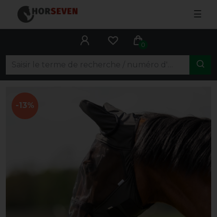
☰
0
-13%