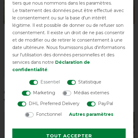
tiers que nous nommons dans les paramètres.
Le traitement des données peut être effectué avec
le consentement ou sur la base d'un intérêt
légitime. Il est possible de donner ou de refuser son
Masque anti-mouches
BUSSE Masque Anti-
consentement. Il existe un droit de ne pas consentir
BUSSE FLY GUARD FREE
mouche FLY GUARD
et de modifier ou de retirer le consentement à une
FREE PLUS
avant 19,85 €
date ultérieure. Nous fournissons plus d'informations
17,30 € *
avant 24,00 €
sur l'utilisation des données personnelles et des
20,85 € *
services dans notre
Déclaration de
confidentialité
.
LISTE DE SOUHAITS
LISTE DE SOUHAITS
Essentiel
Statistique
Ces produits pourraient également
Marketing
Médias externes
vous intéresser
DHL Preferred Delivery
PayPal
Fonctionnel
Autres paramètres
-10%
-20%
TOUT ACCEPTER