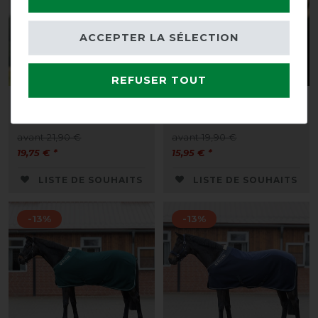
ACCEPTER LA SÉLECTION
REFUSER TOUT
Masque anti-mouches
QHP Masque anti-
QHP avec nez amovible
mouches Super Bug
avant 21,90 €
avant 19,90 €
19,75 € *
15,95 € *
LISTE DE SOUHAITS
LISTE DE SOUHAITS
-13%
-13%