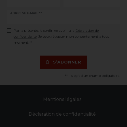
Ceres::Template.newsletterHoneypotLabel
ADRESSE E-MAIL **
Par la présente, je confirme avoir lu la
Déclaration de
confidentialité
. Je peux rétracter mon consentement à tout
moment.**
S’ABONNER
** Il s’agit d’un champ obligatoire.
Mentions légales
Déclaration de confidentialité