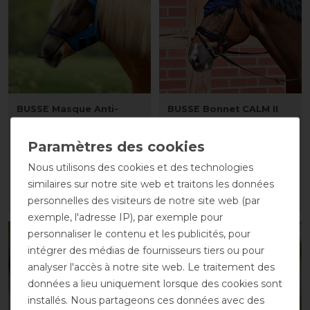
BUSSE Masque Anti-
BUSSE Bonnet CALM II
mouche FLY GUARD
avant 24,85 €
FREE PLUS
21,65 € *
avant 24,00 €
Nous utilisons des cookies et des technologies
20,85 € *
similaires sur notre site web et traitons les données
personnelles des visiteurs de notre site web (par
LISTE DE SOUHAITS
LISTE DE SOUHAITS
exemple, l'adresse IP), par exemple pour
personnaliser le contenu et les publicités, pour
-13%
-13%
intégrer des médias de fournisseurs tiers ou pour
analyser l'accès à notre site web. Le traitement des
données a lieu uniquement lorsque des cookies sont
installés. Nous partageons ces données avec des