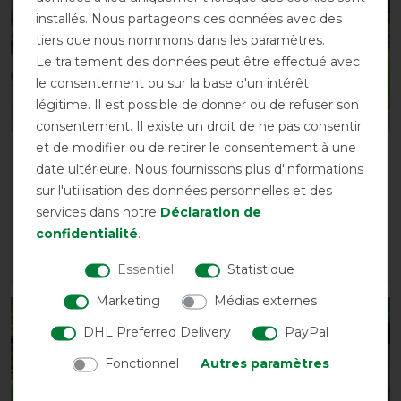
installés. Nous partageons ces données avec des
tiers que nous nommons dans les paramètres.
Le traitement des données peut être effectué avec
le consentement ou sur la base d'un intérêt
légitime. Il est possible de donner ou de refuser son
consentement. Il existe un droit de ne pas consentir
et de modifier ou de retirer le consentement à une
Couverture
Saxon Element Net
date ultérieure. Nous fournissons plus d'informations
rafraîchissante Sunride
Cooler Standard Neck
sur l'utilisation des données personnelles et des
Cool Down avec couvre-
avant 40,50 €
services dans notre
Déclaration de
cou et tissu
32,35 € *
confidentialité
.
59,90 € *
Essentiel
Statistique
LISTE DE SOUHAITS
LISTE DE SOUHAITS
Marketing
Médias externes
-13%
-13%
DHL Preferred Delivery
PayPal
Fonctionnel
Autres paramètres