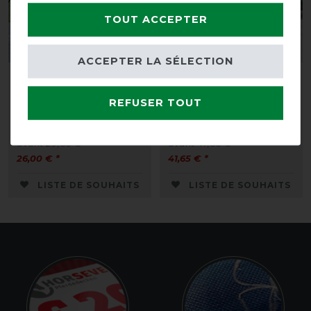
TOUT ACCEPTER
ACCEPTER LA SÉLECTION
Chemise anti-mouches
Couverture de
de transport Stripe de
Transport-
REFUSER TOUT
Busse - argent (bleu
PROFESSIONAL II de
marine) , 155
BUSSE
avant 29,85 €
avant 47,85 €
26,00 € *
41,65 € *
LISTE DE SOUHAITS
LISTE DE SOUHAITS