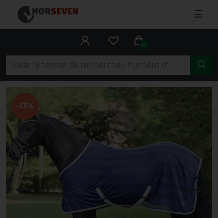
☰
0
-13%