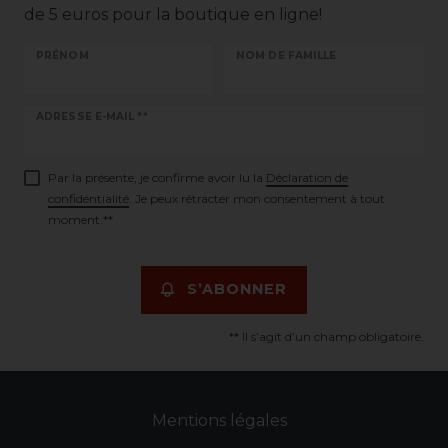
de 5 euros pour la boutique en ligne!
PRÉNOM
NOM DE FAMILLE
Ceres::Template.newsletterHoneypotLabel
ADRESSE E-MAIL **
Par la présente, je confirme avoir lu la
Déclaration de
confidentialité
. Je peux rétracter mon consentement à tout
moment.**
S’ABONNER
** Il s’agit d’un champ obligatoire.
Mentions légales