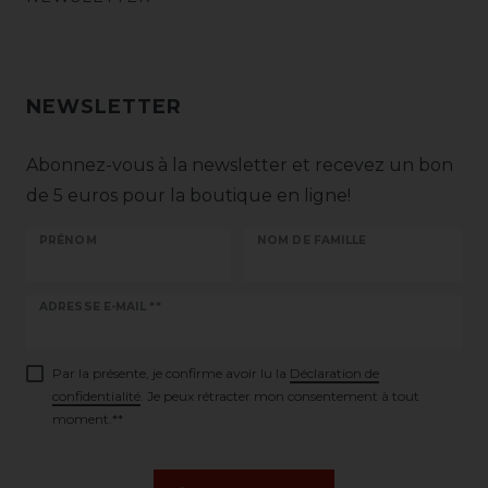
NEWSLETTER
Abonnez-vous à la newsletter et recevez un bon
de 5 euros pour la boutique en ligne!
PRÉNOM
NOM DE FAMILLE
Ceres::Template.newsletterHoneypotLabel
ADRESSE E-MAIL **
Par la présente, je confirme avoir lu la
Déclaration de
confidentialité
. Je peux rétracter mon consentement à tout
moment.**