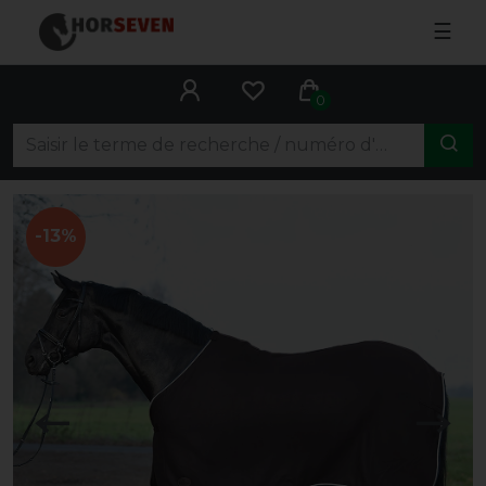
☰
0
-13%