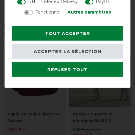
DHL Preferred Delivery
PayPal
Fonctionnel
Autres paramètres
Ces produits pourraient également
vous intéresser
TOUT ACCEPTER
ACCEPTER LA SÉLECTION
-13%
REFUSER TOUT
Tapis de selle Eskadron
Busse Couverture
Cotton
séchante BASIC II
39,95 € *
avant 29,85 €