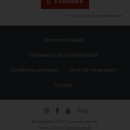
S’ABONNER
** Il s’agit d’un champ obligatoire.
Mentions légales
Déclaration de confidentialité
Conditions générales
Droit de rétractation
Contact
Blog
© Copyright 2026 | Tous droits réservés.
* avec TVA hors
Frais de livraison