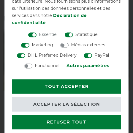
date ultérieure. Nous fournissons plus d'informations
sur l'utilisation des données personnelles et des
services dans notre
Déclaration de
Les accessoires parfaits pour vous
confidentialité
.
Essentiel
Statistique
-13%
-13%
Marketing
Médias externes
DHL Preferred Delivery
PayPal
Fonctionnel
Autres paramètres
TOUT ACCEPTER
Busse Masque anti-
Busse Masque anti-
ACCEPTER LA SÉLECTION
mouches Twin Fit Flexi
mouches Twin Fit Flexi
Plus
Plus
avant 39,00 €
avant 39,00 €
REFUSER TOUT
33,90 € *
33,90 € *