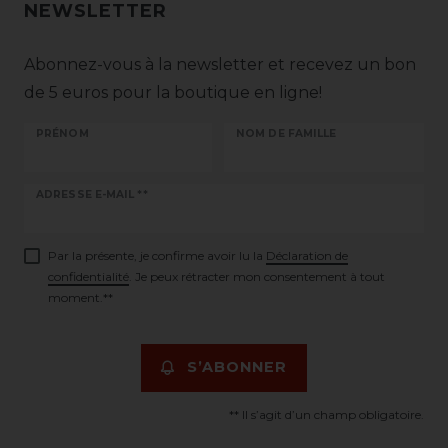
NEWSLETTER
Abonnez-vous à la newsletter et recevez un bon
de 5 euros pour la boutique en ligne!
PRÉNOM
NOM DE FAMILLE
Ceres::Template.newsletterHoneypotLabel
ADRESSE E-MAIL **
Par la présente, je confirme avoir lu la
Déclaration de
confidentialité
. Je peux rétracter mon consentement à tout
moment.**
S’ABONNER
** Il s’agit d’un champ obligatoire.