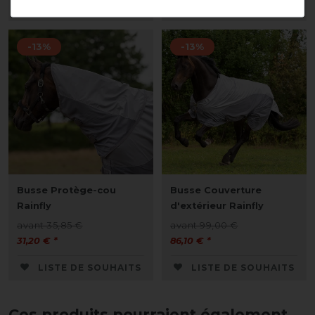
LISTE DE SOUHAITS
LISTE DE SOUHAITS
-13%
-13%
Busse Protège-cou
Busse Couverture
Rainfly
d'extérieur Rainfly
avant 35,85 €
avant 99,00 €
31,20 € *
86,10 € *
LISTE DE SOUHAITS
LISTE DE SOUHAITS
Ces produits pourraient également