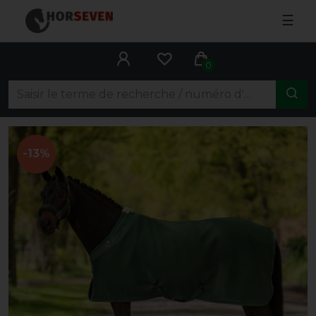
☰
0
-13%