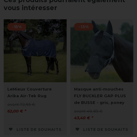
vous intéresser
-15%
-13%
LeMieux Couverture
Masque anti-mouches
Arika Air-Tek Rug
FLY BUCKLER GAP PLUS
de BUSSE - gris, poney
avant 72,95 €
62,00 € *
avant 49,85 €
43,40 € *
LISTE DE SOUHAITS
LISTE DE SOUHAITS