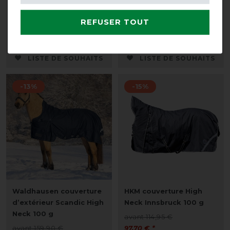
d’extérieur Scandic High
Island 50g Kavalkade
Neck 100 g
avant 109,90 €
REFUSER TOUT
avant 159,90 €
98,90 € *
139,15 € *
LISTE DE SOUHAITS
LISTE DE SOUHAITS
-13%
-15%
Waldhausen couverture
HKM couverture High
d’extérieur Scandic High
Neck Innsbruck 100 g
Neck 100 g
avant 114,95 €
avant 159,90 €
97,70 € *