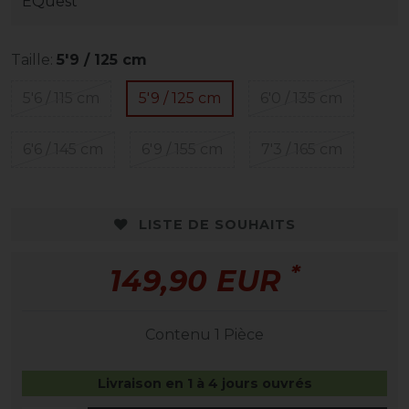
EQuest
Taille:
5'9 / 125 cm
5'6 / 115 cm
5'9 / 125 cm
6'0 / 135 cm
6'6 / 145 cm
6'9 / 155 cm
7'3 / 165 cm
LISTE DE SOUHAITS
*
149,90 EUR
Contenu
1
Pièce
Livraison en 1 à 4 jours ouvrés