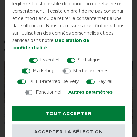
légitime. Il est possible de donner ou de refuser son
69,95 € *
avant 99,95 €
69,95 € *
consentement. Il existe un droit de ne pas consentir
et de modifier ou de retirer le consentement à une
LISTE DE SOUHAITS
LISTE DE SOUHAITS
date ultérieure. Nous fournissons plus d'informations
sur l'utilisation des données personnelles et des
services dans notre
Déclaration de
Ces produits pourraient également
confidentialité
.
vous intéresser
Essentiel
Statistique
-13%
-10%
Marketing
Médias externes
DHL Preferred Delivery
PayPal
Fonctionnel
Autres paramètres
TOUT ACCEPTER
ACCEPTER LA SÉLECTION
Waldhausen couverture
Couverture d'extérieur