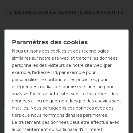
DÉTAILS SUR LA SÉCURITÉ DES PRODUITS
Les accessoires parfaits pour vous
Nous utilisons des cookies et des technologies
-30%
-30%
similaires sur notre site web et traitons les données
personnelles des visiteurs de notre site web (par
exemple, l'adresse IP), par exemple pour
personnaliser le contenu et les publicités, pour
intégrer des médias de fournisseurs tiers ou pour
analyser l'accès à notre site web. Le traitement des
données a lieu uniquement lorsque des cookies sont
installés. Nous partageons ces données avec des
tiers que nous nommons dans les paramètres.
EQuest Halifax Turnout
EQuest Halifax Turnout
Rain - Noir/Gris
Rain - Marine/ Rouge/
Le traitement des données peut être effectué avec
Blanc
le consentement ou sur la base d'un intérêt
avant 99,95 €