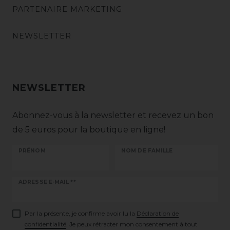
PARTENAIRE MARKETING
NEWSLETTER
NEWSLETTER
Abonnez-vous à la newsletter et recevez un bon
de 5 euros pour la boutique en ligne!
PRÉNOM
NOM DE FAMILLE
Ceres::Template.newsletterHoneypotLabel
ADRESSE E-MAIL **
Par la présente, je confirme avoir lu la
Déclaration de
confidentialité
. Je peux rétracter mon consentement à tout