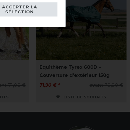
ACCEPTER LA
SÉLECTION
Equithème Tyrex 600D –
Couverture d’extérieur 150g
ant 71,00 €
71,90 € *
avant 79,90 €
AITS
LISTE DE SOUHAITS