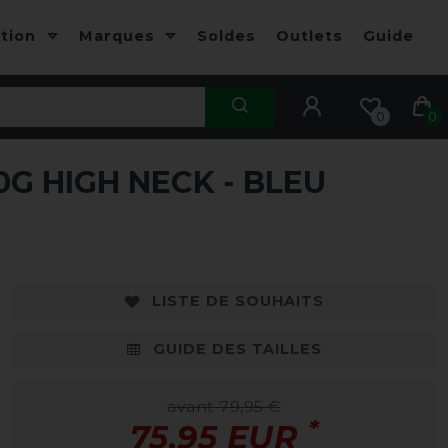
ction
Marques
Soldes
Outlets
Guide
0
0
G HIGH NECK - BLEU
-5%
LISTE DE SOUHAITS
GUIDE DES TAILLES
avant 79,95 €
*
75,95 EUR