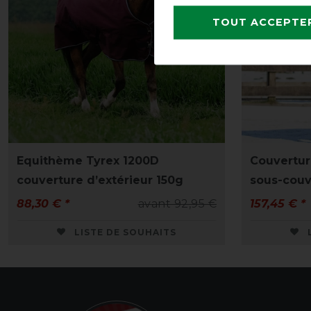
TOUT ACCEPTE
Equithème Tyrex 1200D
Couvertu
couverture d’extérieur 150g
sous-couv
88,30 € *
avant 92,95 €
157,45 € *
LISTE DE SOUHAITS