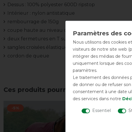
Dessus : 100% polyester 600D ripstop
Intérieur : nylon antistatique
rembourrage de 150g
coupe haute au niveau du cou
deux fermetures en T sur la poitrine sécurisées par 
Nous utilisons des cookies et
sangles croisées élastiques
visiteurs de notre site web (
cordon de queue
intégrer des médias de fourni
uniquement lorsque des cook
paramètres.
Le traitement des données pe
de donner ou de refuser son c
Ces produits pourraient également vo
consentement à une date ulté
des services dans notre
Décl
-5%
-10%
Essentiel
S