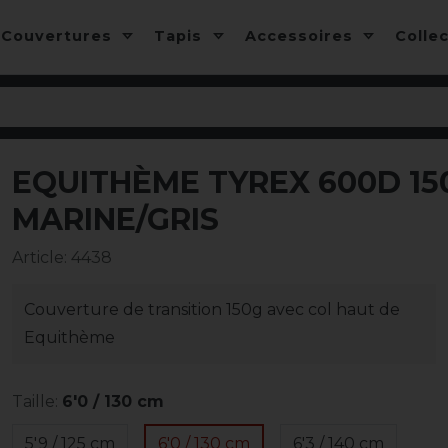
Couvertures
Tapis
Accessoires
Colle
EQUITHÈME TYREX 600D 150
-5%
MARINE/GRIS
Article
:
4438
Couverture de transition 150g avec col haut de
Equithème
Taille:
6'0 / 130 cm
5'9 / 125 cm
6'0 / 130 cm
6'3 / 140 cm