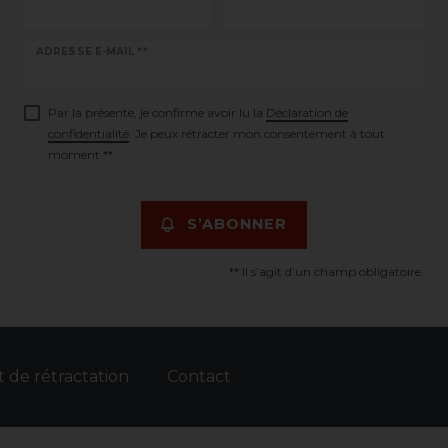
Ceres::Template.newsletterHoneypotLabel
ADRESSE E-MAIL **
Par la présente, je confirme avoir lu la
Déclaration de
confidentialité
. Je peux rétracter mon consentement à tout
moment.**
S’ABONNER
** Il s’agit d’un champ obligatoire.
t de rétractation
Contact