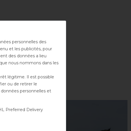
onnées personnelles des
enu et les publicités, pour
ement des données a lieu
rs que nous nommons dans les
t légitime. Il est possible
er ou de retirer le
es données personnelles et
-10%
L Preferred Delivery