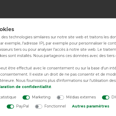
du velcro
 des technologies similaires sur notre site web et traitons les d
par exemple, l'adresse IP), par exemple pour personnaliser le cont
sseurs tiers ou pour analyser l'accès à notre site web. Le trait
ies sont installés. Nous partageons ces données avec des tie
ut être effectué avec le consentement ou sur la base d'un intérê
onsentement. Il existe un droit de ne pas consentir et de modifi
us intéresser
rieure. Nous fournissons plus d'informations sur l'utilisation d
aration de confidentialité
.
-10%
tatistique
Marketing
Médias externes
DH
PayPal
Fonctionnel
Autres paramètres