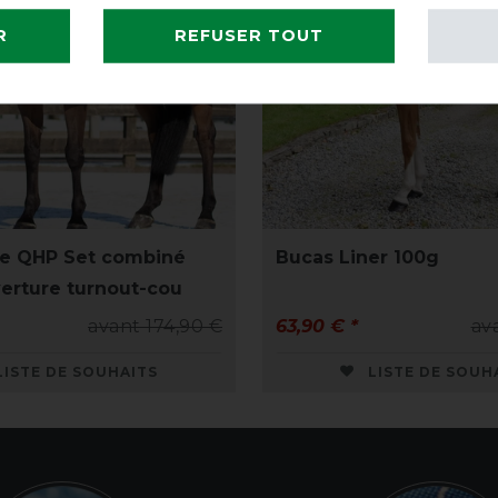
R
REFUSER TOUT
re QHP Set combiné
Bucas Liner 100g
erture turnout-cou
avant 174,90 €
63,90 € *
av
LISTE DE SOUHAITS
LISTE DE SOUH