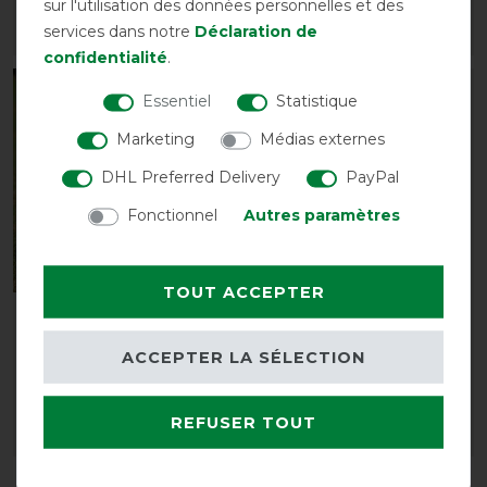
sur l'utilisation des données personnelles et des
services dans notre
Déclaration de
LISTE DE SOUHAITS
LISTE DE SOUHAITS
confidentialité
.
Essentiel
Statistique
Marketing
Médias externes
DHL Preferred Delivery
PayPal
Fonctionnel
Autres paramètres
TOUT ACCEPTER
Eskadron Basics
Eskadron Basics
Manteau pour chien
Chemise séchante en
ACCEPTER LA SÉLECTION
Ripstop
polaire
19,90 € *
64,95 € *
REFUSER TOUT
LISTE DE SOUHAITS
LISTE DE SOUHAITS