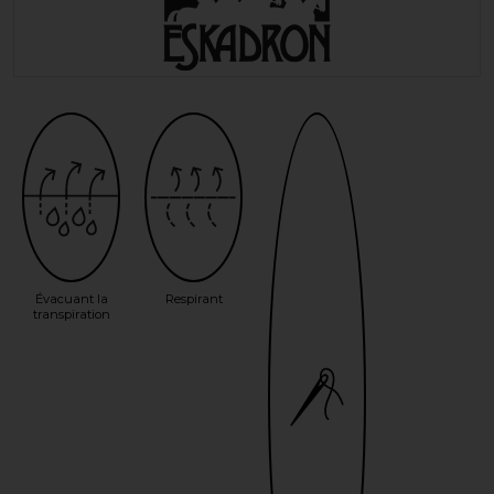
Évacuant la
Respirant
transpiration