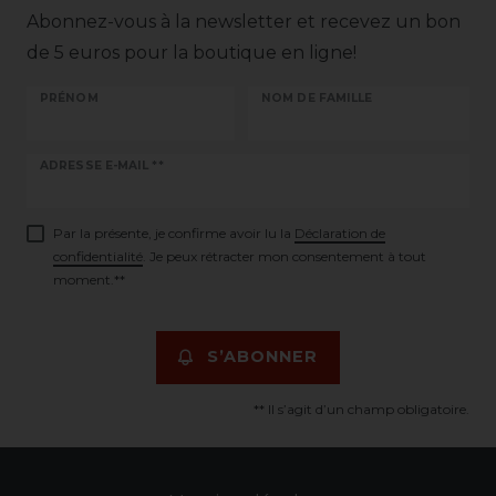
Abonnez-vous à la newsletter et recevez un bon
de 5 euros pour la boutique en ligne!
PRÉNOM
NOM DE FAMILLE
Ceres::Template.newsletterHoneypotLabel
ADRESSE E-MAIL **
Par la présente, je confirme avoir lu la
Déclaration de
confidentialité
. Je peux rétracter mon consentement à tout
moment.**
S’ABONNER
** Il s’agit d’un champ obligatoire.