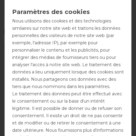
DÉTAILS SUR LA SÉCURITÉ DES PRODUITS
Nous utilisons des cookies et des technologies
similaires sur notre site web et traitons les données
Les accessoires parfaits pour vous
personnelles des visiteurs de notre site web (par
exemple, l'adresse IP), par exemple pour
personnaliser le contenu et les publicités, pour
intégrer des médias de fournisseurs tiers ou pour
analyser l'accès à notre site web. Le traitement des
données a lieu uniquement lorsque des cookies sont
installés. Nous partageons ces données avec des
tiers que nous nommons dans les paramètres.
Le traitement des données peut être effectué avec
le consentement ou sur la base d'un intérêt
légitime. Il est possible de donner ou de refuser son
Eskadron Basics
Couverture anti-
consentement. Il existe un droit de ne pas consentir
Weidedecke Alpha 0g
mouches Eskadron
et de modifier ou de retirer le consentement à une
Fleecelining
Basics Pro Cover Dura
date ultérieure. Nous fournissons plus d'informations
139,90 € *
79,95 € *