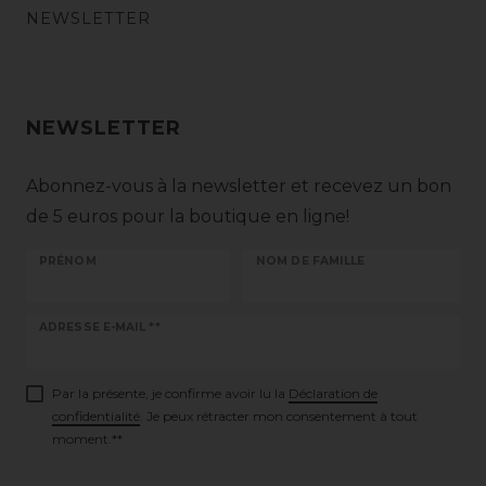
NEWSLETTER
NEWSLETTER
Abonnez-vous à la newsletter et recevez un bon
de 5 euros pour la boutique en ligne!
PRÉNOM
NOM DE FAMILLE
Ceres::Template.newsletterHoneypotLabel
ADRESSE E-MAIL **
Par la présente, je confirme avoir lu la
Déclaration de
confidentialité
. Je peux rétracter mon consentement à tout
moment.**