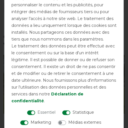
personnaliser le contenu et les publicités, pour
DÉTAILS SUR LA SÉCURITÉ DES PRODUITS
intégrer des médias de fournisseurs tiers ou pour
analyser l'accès à notre site web. Le traitement des
données a lieu uniquement lorsque des cookies sont
installés. Nous partageons ces données avec des
Ces produits pourraient également
tiers que nous nommons dans les paramètres.
vous intéresser
Le traitement des données peut être effectué avec
le consentement ou sur la base d'un intérêt
légitime. Il est possible de donner ou de refuser son
-10%
-10%
consentement. Il existe un droit de ne pas consentir
et de modifier ou de retirer le consentement à une
date ultérieure. Nous fournissons plus d'informations
sur l'utilisation des données personnelles et des
services dans notre
Déclaration de
confidentialité
.
Essentiel
Statistique
Couverture polaire QHP
Couverture polaire QHP
Marketing
Médias externes
avec ornement
avec ornement