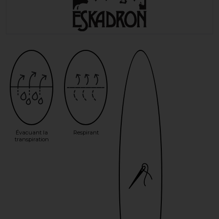
Évacuant la
Respirant
transpiration