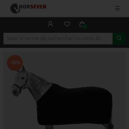
☰
0
-10%