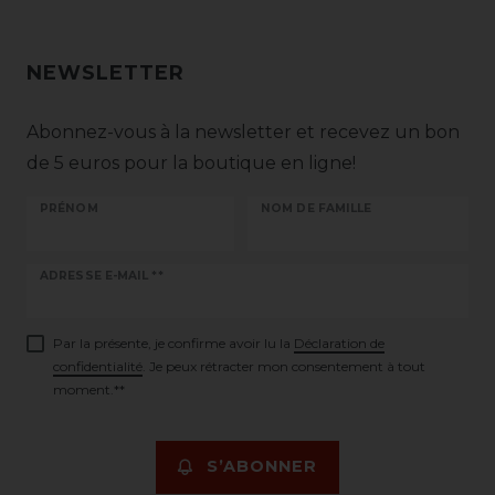
NEWSLETTER
Abonnez-vous à la newsletter et recevez un bon
de 5 euros pour la boutique en ligne!
PRÉNOM
NOM DE FAMILLE
Ceres::Template.newsletterHoneypotLabel
ADRESSE E-MAIL **
Par la présente, je confirme avoir lu la
Déclaration de
confidentialité
. Je peux rétracter mon consentement à tout
moment.**
S’ABONNER