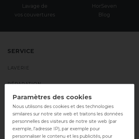
Lavage de
HorSeven
vos couvertures
Blog
SERVICE
LAVERIE
RÉPARATION
PERSONNALISATION
Nous utilisons des cookies et des technologies
similaires sur notre site web et traitons les données
RETOURS
personnelles des visiteurs de notre site web (par
exemple, l'adresse IP), par exemple pour
NOS SPONSORS
personnaliser le contenu et les publicités, pour