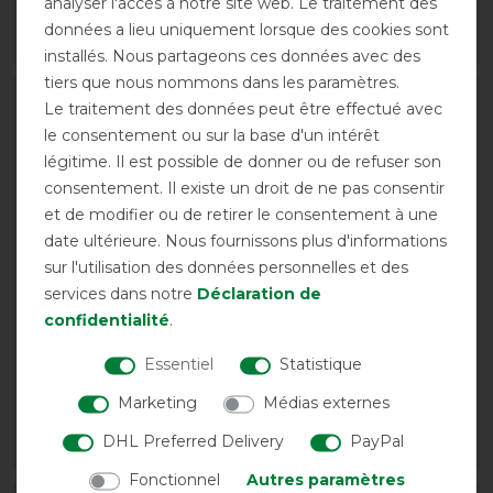
62,95 € *
analyser l'accès à notre site web. Le traitement des
données a lieu uniquement lorsque des cookies sont
LISTE DE SOUHAITS
LISTE DE SOUHAITS
installés. Nous partageons ces données avec des
tiers que nous nommons dans les paramètres.
-10%
Le traitement des données peut être effectué avec
le consentement ou sur la base d'un intérêt
légitime. Il est possible de donner ou de refuser son
consentement. Il existe un droit de ne pas consentir
et de modifier ou de retirer le consentement à une
date ultérieure. Nous fournissons plus d'informations
sur l'utilisation des données personnelles et des
services dans notre
Déclaration de
confidentialité
.
Tapis de selle Softshell
Eskadron Basics Cotton
Eskadron Basics
Gold Tapis de selle
Essentiel
Statistique
avant 79,95 €
49,95 € *
Marketing
Médias externes
71,95 € *
DHL Preferred Delivery
PayPal
LISTE DE SOUHAITS
LISTE DE SOUHAITS
Fonctionnel
Autres paramètres