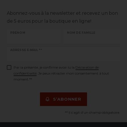
Abonnez-vous à la newsletter et recevez un bon
de 5 euros pour la boutique en ligne!
PRÉNOM
NOM DE FAMILLE
Ceres::Template.newsletterHoneypotLabel
ADRESSE E-MAIL **
Par la présente, je confirme avoir lu la
Déclaration de
confidentialité
. Je peux rétracter mon consentement à tout
moment.**
S’ABONNER
** Il s’agit d’un champ obligatoire.