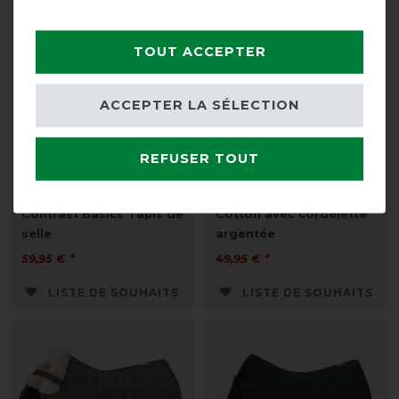
TOUT ACCEPTER
ACCEPTER LA SÉLECTION
REFUSER TOUT
Eskadron Performance
Eskadron Tapis de selle
Contrast Basics Tapis de
Cotton avec cordelette
selle
argentée
59,95 € *
49,95 € *
LISTE DE SOUHAITS
LISTE DE SOUHAITS