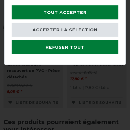
TOUT ACCEPTER
ACCEPTER LA SÉLECTION
Best-seller
Best-seller
REFUSER TOUT
Horseware Cordon de
HorSeven "Kellx" 1000ml
queue élastique
- Spray imperméabilisant
recouvert de PVC - Pièce
avant 19,80 €
détachée
17,80 € *
avant 8,90 €
1
Litre
| 17,80 € / Litre
8,05 € *
LISTE DE SOUHAITS
LISTE DE SOUHAITS
Ces produits pourraient également
vous intéresser