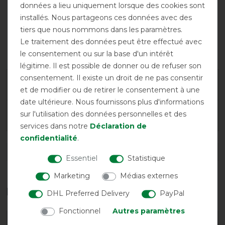
données a lieu uniquement lorsque des cookies sont
installés. Nous partageons ces données avec des
tiers que nous nommons dans les paramètres.
Encolure
Sous-
Le traitement des données peut être effectué avec
possible
couverture
le consentement ou sur la base d'un intérêt
possible
légitime. Il est possible de donner ou de refuser son
consentement. Il existe un droit de ne pas consentir
Garantie du fabricant
et de modifier ou de retirer le consentement à une
date ultérieure. Nous fournissons plus d'informations
sur l'utilisation des données personnelles et des
Conseils de lavage et d'entretien
services dans notre
Déclaration de
confidentialité
.
DÉTAILS SUR LA SÉCURITÉ DES PRODUITS
Essentiel
Statistique
Marketing
Médias externes
Les accessoires parfaits pour vous
DHL Preferred Delivery
PayPal
Fonctionnel
Autres paramètres
-10%
-10%