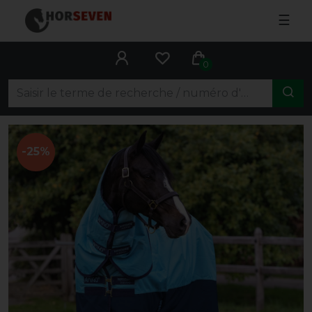
☰
0
-25%