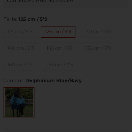
cou amovible de Horseware
Taille:
125 cm / 5'9
115 cm / 5'6
125 cm / 5'9
130 cm / 6'0
140 cm / 6'3
145 cm / 6'6
155 cm / 6'9
160 cm / 7'0
165 cm / 7'3
Couleur:
Delphinium Blue/Navy