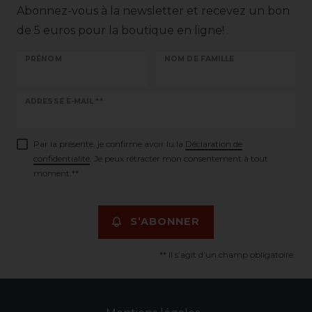
Abonnez-vous à la newsletter et recevez un bon
de 5 euros pour la boutique en ligne!
PRÉNOM
NOM DE FAMILLE
Ceres::Template.newsletterHoneypotLabel
ADRESSE E-MAIL **
Par la présente, je confirme avoir lu la
Déclaration de
confidentialité
. Je peux rétracter mon consentement à tout
moment.**
S’ABONNER
** Il s’agit d’un champ obligatoire.