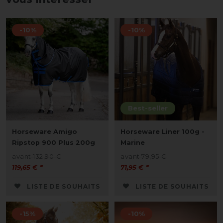
-10%
-10%
Best-seller
Horseware Amigo
Horseware Liner 100g -
Ripstop 900 Plus 200g
Marine
avant 132,90 €
avant 79,95 €
119,65 € *
71,95 € *
LISTE DE SOUHAITS
LISTE DE SOUHAITS
-15%
-10%