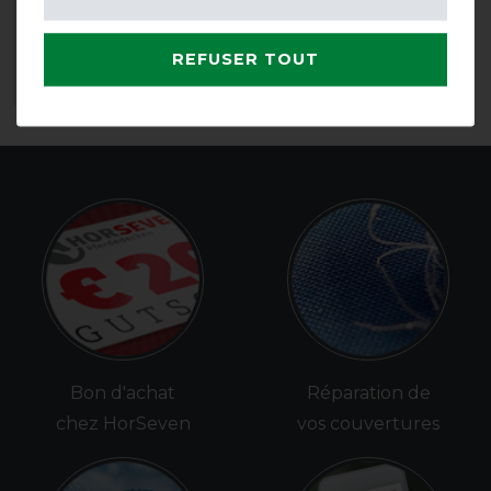
avant 108,95 €
70,80 € *
REFUSER TOUT
LISTE DE SOUHAITS
Bon d'achat
Réparation de
chez HorSeven
vos couvertures