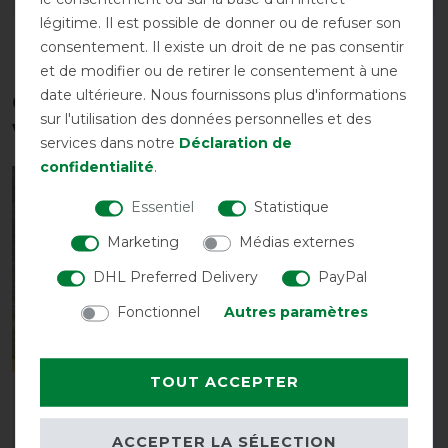
légitime. Il est possible de donner ou de refuser son
consentement. Il existe un droit de ne pas consentir
et de modifier ou de retirer le consentement à une
date ultérieure. Nous fournissons plus d'informations
Ces produits pourraient également
sur l'utilisation des données personnelles et des
vous intéresser
services dans notre
Déclaration de
confidentialité
.
-35%
Essentiel
Statistique
Marketing
Médias externes
DHL Preferred Delivery
PayPal
Fonctionnel
Autres paramètres
Best-seller
TOUT ACCEPTER
Horseware Rambo
Airmax Cooler DISC -
Noir/Orange
ACCEPTER LA SÉLECTION