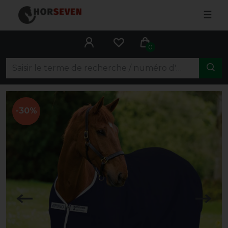
☰
0
-30%