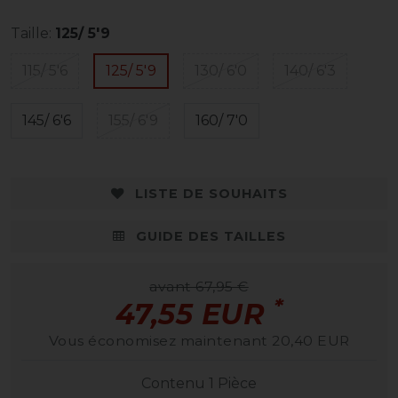
Taille:
125/ 5'9
115/ 5'6
125/ 5'9
130/ 6'0
140/ 6'3
145/ 6'6
155/ 6'9
160/ 7'0
LISTE DE SOUHAITS
GUIDE DES TAILLES
avant 67,95 €
*
47,55 EUR
Vous économisez maintenant 20,40 EUR
Contenu
1
Pièce