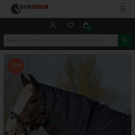
☰
0
-10%