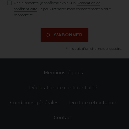
Par la présente, je confirme avoir lu la
Déclaration de
confidentialité
. Je peux rétracter mon consentement à tout
moment.**
S’ABONNER
** Il s’agit d’un champ obligatoire.
Mentions légales
Déclaration de confidentialité
Conditions générales
Droit de rétractation
Contact