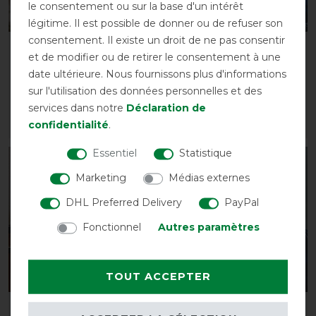
le consentement ou sur la base d'un intérêt
légitime. Il est possible de donner ou de refuser son
consentement. Il existe un droit de ne pas consentir
Horseware Amigo Bravo
Horseware Amigo Bravo
et de modifier ou de retirer le consentement à une
12 Turnout Hood 150g
12 Turnout Hood 150g
date ultérieure. Nous fournissons plus d'informations
avant 69,95 €
avant 69,95 €
sur l'utilisation des données personnelles et des
62,95 € *
62,95 € *
services dans notre
Déclaration de
confidentialité
.
LISTE DE SOUHAITS
LISTE DE SOUHAITS
Essentiel
Statistique
-10%
-10%
Marketing
Médias externes
DHL Preferred Delivery
PayPal
Fonctionnel
Autres paramètres
Best-seller
TOUT ACCEPTER
Horseware Liner 200g -
Horseware Amigo Bravo