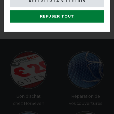
ACCEPTER LA SÉLECTION
Marine
12 Turnout Hood 150g
avant 89,95 €
avant 72,95 €
80,95 € *
65,65 € *
REFUSER TOUT
LISTE DE SOUHAITS
LISTE DE SOUHAITS
Bon d'achat
Réparation de
chez HorSeven
vos couvertures