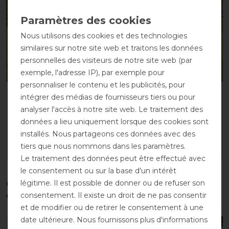
Nous utilisons des cookies et des technologies
similaires sur notre site web et traitons les données
personnelles des visiteurs de notre site web (par
exemple, l'adresse IP), par exemple pour
personnaliser le contenu et les publicités, pour
Horseware Rambo
Horseware Rambo
intégrer des médias de fournisseurs tiers ou pour
Optimo Liner 200g - noir
Optimo Liner 300g - noir
analyser l'accès à notre site web. Le traitement des
avant 109,95 €
avant 119,95 €
données a lieu uniquement lorsque des cookies sont
98,95 € *
107,95 € *
installés. Nous partageons ces données avec des
tiers que nous nommons dans les paramètres.
LISTE DE SOUHAITS
LISTE DE SOUHAITS
Le traitement des données peut être effectué avec
le consentement ou sur la base d'un intérêt
Ces produits pourraient également
légitime. Il est possible de donner ou de refuser son
consentement. Il existe un droit de ne pas consentir
vous intéresser
et de modifier ou de retirer le consentement à une
date ultérieure. Nous fournissons plus d'informations
-10%
-10%