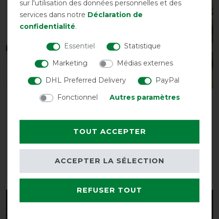
sur l'utilisation des données personnelles et des
services dans notre
Déclaration de
confidentialité
.
Essentiel
Statistique
Marketing
Médias externes
Best-seller
DHL Preferred Delivery
PayPal
Fonctionnel
Autres paramètres
Horseware Cordon de
Horseware Rambo
queue élastique
Optimo Plus Bundle 0g +
recouvert de PVC - Pièce
200g
TOUT ACCEPTER
détachée
avant 479,95 €
avant 8,90 €
431,95 € *
8,05 € *
ACCEPTER LA SÉLECTION
LISTE DE SOUHAITS
LISTE DE SOUHAITS
REFUSER TOUT
-10%
-10%