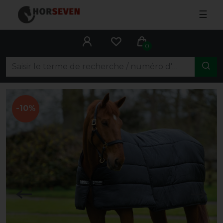
☰
0
-10%