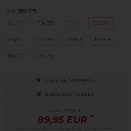
Taille:
125/ 5'9
100/ 5'0
110/ 5'3
115/ 5'6
125/ 5'9
130/ 6'0
140/ 6'3
145/ 6'6
155/ 6'9
160/ 7'0
165/ 7'3
LISTE DE SOUHAITS
GUIDE DES TAILLES
avant 99,95 €
*
89,95 EUR
Vous économisez maintenant 10,00 EUR