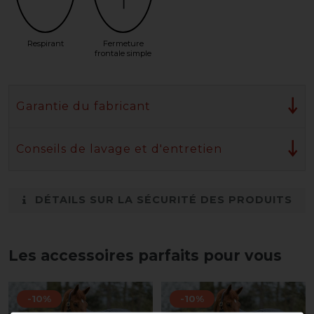
Respirant
Fermeture
frontale simple
Garantie du fabricant
Conseils de lavage et d'entretien
DÉTAILS SUR LA SÉCURITÉ DES PRODUITS
Les accessoires parfaits pour vous
-10%
-10%