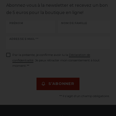
Abonnez-vous à la newsletter et recevez un bon
de 5 euros pour la boutique en ligne!
PRÉNOM
NOM DE FAMILLE
Ceres::Template.newsletterHoneypotLabel
ADRESSE E-MAIL **
Par la présente, je confirme avoir lu la
Déclaration de
confidentialité
. Je peux rétracter mon consentement à tout
moment.**
S’ABONNER
** Il s’agit d’un champ obligatoire.