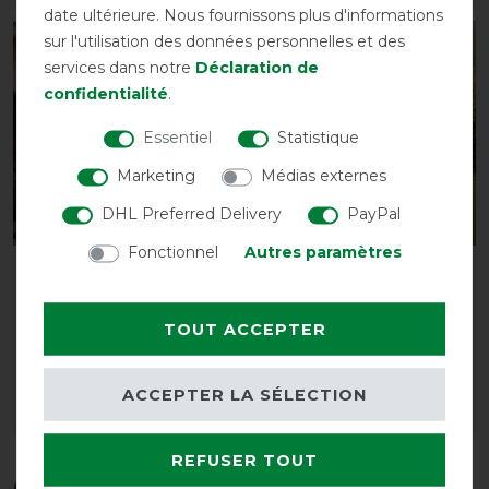
date ultérieure. Nous fournissons plus d'informations
sur l'utilisation des données personnelles et des
-10%
-10%
services dans notre
Déclaration de
confidentialité
.
Essentiel
Statistique
Marketing
Médias externes
DHL Preferred Delivery
PayPal
Fonctionnel
Autres paramètres
Horseware Amigo
Horseware Amigo
Diamond Insulator 100g
Diamond Insulator 200
g
avant 89,95 €
TOUT ACCEPTER
80,95 € *
avant 99,95 €
89,95 € *
ACCEPTER LA SÉLECTION
LISTE DE SOUHAITS
LISTE DE SOUHAITS
REFUSER TOUT
Ces produits pourraient également