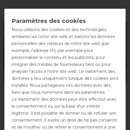
Les accessoires parfaits pour vous
-10%
-10%
Nous utilisons des cookies et des technologies
similaires sur notre site web et traitons les données
personnelles des visiteurs de notre site web (par
exemple, l'adresse IP), par exemple pour
personnaliser le contenu et les publicités, pour
intégrer des médias de fournisseurs tiers ou pour
analyser l'accès à notre site web. Le traitement des
Nouveau
Nouveau
données a lieu uniquement lorsque des cookies sont
installés. Nous partageons ces données avec des
Horseware Amigo
Horseware Amigo
tiers que nous nommons dans les paramètres.
Diamond Insulator 100g
Diamond Insulator 200
Le traitement des données peut être effectué avec
g
avant 89,95 €
le consentement ou sur la base d'un intérêt
80,95 € *
avant 99,95 €
légitime. Il est possible de donner ou de refuser son
89,95 € *
consentement. Il existe un droit de ne pas consentir
et de modifier ou de retirer le consentement à une
LISTE DE SOUHAITS
LISTE DE SOUHAITS