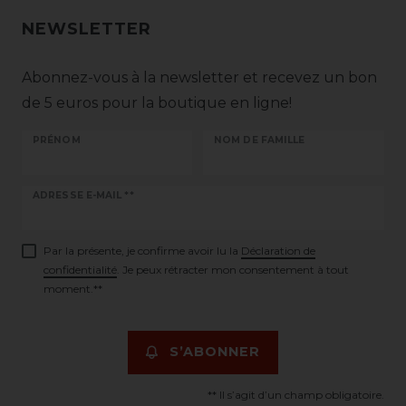
NEWSLETTER
Abonnez-vous à la newsletter et recevez un bon
de 5 euros pour la boutique en ligne!
PRÉNOM
NOM DE FAMILLE
Ceres::Template.newsletterHoneypotLabel
ADRESSE E-MAIL **
Par la présente, je confirme avoir lu la
Déclaration de
confidentialité
. Je peux rétracter mon consentement à tout
moment.**
S’ABONNER
** Il s’agit d’un champ obligatoire.