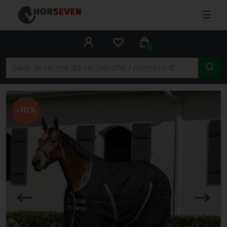
☰
0
-10%