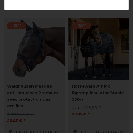
vous intéresser
-13%
-10%
Waldhausen Masque
Horseware Amigo
anti-mouches Premium
Ripstop Insulator Stable
avec protection des
350g
oreilles
avant 109,95 €
avant 29,95 €
98,95 € *
26,05 € *
LISTE DE SOUHAITS
LISTE DE SOUHAITS