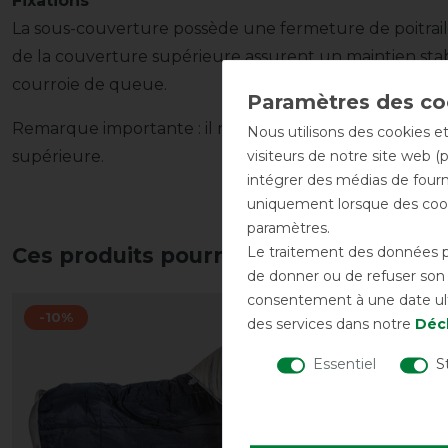
Fixations
La sous-couverture possède une fermeture de poitrail s
de la couverture supérieure assurent un maintien sta
courroie de queue.
Remarque importante : il n'est pas possible d'attacher
Nous utilisons des cookies et
visiteurs de notre site web (
supérieure.
intégrer des médias de fourni
uniquement lorsque des cook
paramètres.
Le traitement des données pe
Ces produits pourraient également vo
de donner ou de refuser son c
consentement à une date ulté
-10%
-30%
des services dans notre
Décl
Essentiel
S