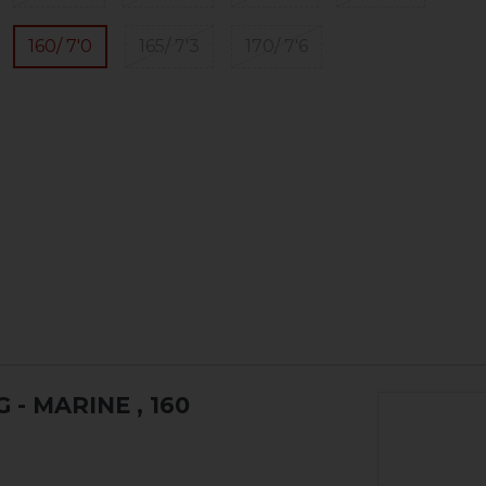
160/ 7'0
165/ 7'3
170/ 7'6
 - MARINE
, 160