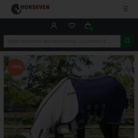
☰
0
-10%