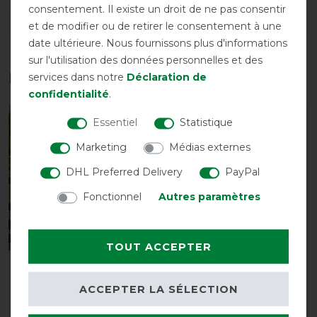
consentement. Il existe un droit de ne pas consentir
DÉTAILS SUR LA SÉCURITÉ DES PRODUITS
et de modifier ou de retirer le consentement à une
date ultérieure. Nous fournissons plus d'informations
sur l'utilisation des données personnelles et des
Les accessoires parfaits pour vous
services dans notre
Déclaration de
confidentialité
.
Essentiel
Statistique
-10%
-10%
Marketing
Médias externes
DHL Preferred Delivery
PayPal
Fonctionnel
Autres paramètres
TOUT ACCEPTER
Couverture anti-
QHP Franges anti-
mouches QHP Combo
mouches cuir
ACCEPTER LA SÉLECTION
avec couvre-cou
avant 15,90 €