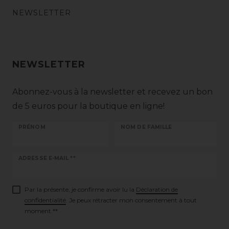
NEWSLETTER
NEWSLETTER
Abonnez-vous à la newsletter et recevez un bon
de 5 euros pour la boutique en ligne!
PRÉNOM
NOM DE FAMILLE
Ceres::Template.newsletterHoneypotLabel
ADRESSE E-MAIL **
Par la présente, je confirme avoir lu la
Déclaration de
confidentialité
. Je peux rétracter mon consentement à tout
moment.**