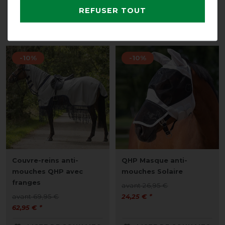
avant 84,95 €
14,35 € *
REFUSER TOUT
76,45 € *
LISTE DE SOUHAITS
LISTE DE SOUHAITS
-10%
-10%
Couvre-reins anti-
QHP Masque anti-
mouches QHP avec
mouches Solaire
franges
avant 26,95 €
avant 69,95 €
24,25 € *
62,95 € *