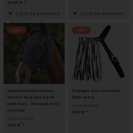
44,95 € *
LISTE DE SOUHAITS
LISTE DE SOUHAITS
-25%
-10%
Weatherbeeta Deluxe
Franges anti-mouches
Stretch Bug Eye Saver
QHP extra
with Ears - Masque Anti-
avant 8,90 €
mouche
8,05 € *
avant 21,50 €
16,10 € *